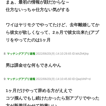
まぁ、最初の情報が顔だからな～
仕方ないっちゃ仕方ない気がする
ワイはヤリモクでやってたけど、去年離婚してか
ら彼女が欲しくなって、2ヵ月で彼女出来た(アプ
リをやってたのは1ヶ月
8:
マッチングアプリ速報
2022/06/20(月) 14:10:29.65 ID:kihZhKjhp
男は課金せな何もできんやん
9:
マッチングアプリ速報
2022/06/20(月) 14:10:45.60 ID:QaqVihP+d
1ヶ月だけやって辞める方がええで
コツ掴んでもし続けたかったら別アプリでやった
方が新着活かせて効率いい