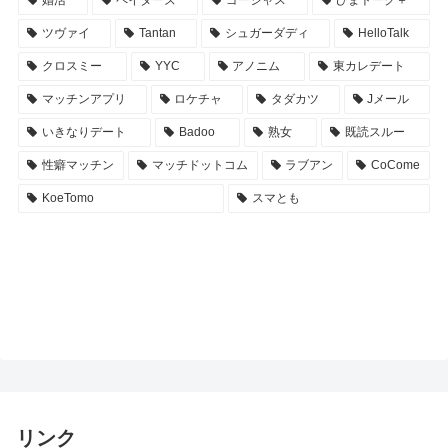
ツヴァイ
Tantan
シュガーダディ
HelloTalk
クロスミー
YYC
アノニム
東カレデート
マッチンアプリ
ロケチャ
タダカツ
Jメール
いきなりデート
Badoo
熟女
既読スルー
性癖マッチン
マッチドットコム
ラブアン
CoCome
KoeTomo
スマとも
リンク