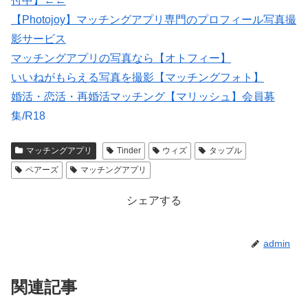
付中】←←
【Photojoy】マッチングアプリ専門のプロフィール写真撮
影サービス
マッチングアプリの写真なら【オトフィー】
いいねがもらえる写真を撮影【マッチングフォト】
婚活・恋活・再婚活マッチング【マリッシュ】会員募
集/R18
紹介型マッチングアプリArchers(アーチャーズ)
マッチングアプリ
Tinder
ウィズ
タップル
出会いマッチングサイトPCMAX(18禁)
ペアーズ
マッチングアプリ
シェアする
admin
関連記事