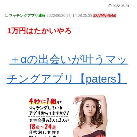
2022.06.24
1:
マッチングアプリ速報
2022/06/20(月) 14:08:25.38
ID:VM/v4b4i0
1万円はたかいやろ
＋αの出会いが叶うマッ
チングアプリ【paters】