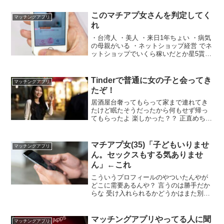
このマチアプ女さんを判定してく
マッチングアプリ
れ
・台湾人 ・美人 ・来日1年ちょい ・病気
の母親がいる ・ネットショップ経営 でネ
ットショップでいくら稼いだとか星5貰っ
たから1人無料で新設招待できるって言っ
てる 詐欺疑ってしまってるのはワイの心
が汚いからか？ ・めっちゃ結婚したい言
Tinderで普通に女の子と会ってき
マッチングアプリ
ってる
たぞ！
居酒屋台奢ってもらって家まで連れてき
たけど眠たそうだったから何もせず帰っ
てもらったよ 楽しかった？？ 正直めちゃ
くちゃ楽しかった 派手すぎず地味すぎず
な子だったし最高だった おーー よかった
ですね。 次会う約束とかはしたの？ 家が
マチアプ女(35)「子どもいりませ
マッチングアプリ
徒歩1分ぐらいだから近所の公園散歩しよ
ん。セックスもする気ありませ
うやとは言った 手出してないなら次も会
ん」←これ
える
こういうプロフィールのやついたんやが
どこに需要あるんや？ 言うのは勝手だか
らな 受け入れられるかどうかはまた別の
話よ 草食系男 ただATMは欲しいンゴ…
ってことやな ヒモにしてくれるならアリ
かも 1人なんじゃこりゃと思ったのは結
マッチングアプリやってる人に聞
マッチングアプリ