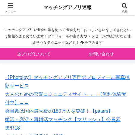
マッチングアプリ速報
マッチングアプリ速報
メニュー
検索
マッチングアプリや出会い系を使って出会えた！おいしい思いをしてきたとい
う情報をまとめています！プロフィールの書き方やメッセージの続け方など使
えそうなテクニックなども！PRを含みます
当ブログについて
お問い合わせ
【Photojoy】マッチングアプリ専門のプロフィール写真撮
影サービス
大人のための恋愛コミュニティサイト →→【無料体験受
付中】←←
会員数は国内最大級の180万人を突破！【paters】
婚活・恋活・再婚活マッチング【マリッシュ】会員募
集/R18