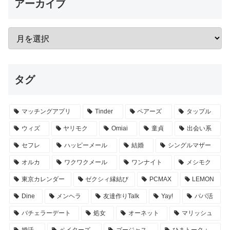
アーカイブ
タグ
マッチングアプリ
Tinder
ペアーズ
タップル
ウィズ
ヤリモク
Omiai
童貞
出会い系
セフレ
ハッピーメール
結婚
シングルマザー
オルカ
ワクワクメール
ワンナイト
メシモク
東京カレンダー
ゼクシィ縁結び
PCMAX
LEMON
Dine
メンヘラ
友達作りTalk
Yay!
パパ活
バチェラーデート
処女
オーネット
マリッシュ
婚活
ペイターズ
ゴージャス
ひまトーク＋