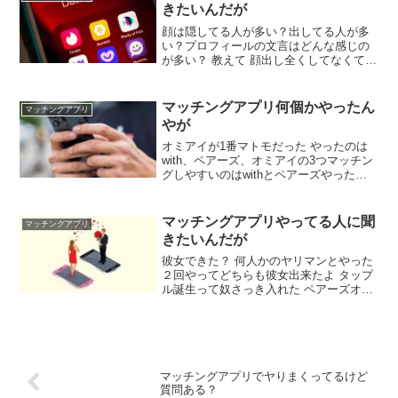
婚だけしたいです、別居でいいです
きたいんだが
顔は隠してる人が多い？出してる人が多
い？プロフィールの文言はどんな感じの
が多い？ 教えて 顔出し全くしてなくても
いいねってくるものなの？ 顔をスタンプ
で隠してたり、遠目の写真で誤魔化して
る人はどのくらいいるの？ 会ったらガッ
マッチングアプリ何個かやったん
マッチングアプリ
カリされるから素を公開しろ 顔ださんと
やが
なかなかできんぞ
オミアイが1番マトモだった やったのは
with、ペアーズ、オミアイの3つマッチン
グしやすいのはwithとペアーズやったけ
どドタキャンやバックレがかなり多かっ
たわ 年齢層はwithが1番若くてペアーズは
幅広くオミアイは少し高めの印象
マッチングアプリやってる人に聞
マッチングアプリ
きたいんだが
彼女できた？ 何人かのヤリマンとやった
２回やってどちらも彼女出来たよ タップ
ル誕生って奴さっき入れた ペアーズオヌ
ヌメ 両方課金したことがある俺から言わ
せてもらうと Pairsは縛りが多すぎ LINE
交換したり会うまでのハードルが高すぎ
Tinderは無課金でそこそこ使える 俺が良
い思いしたのは大体Tinder
マッチングアプリでヤりまくってるけど
質問ある？