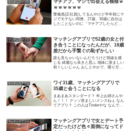
マチアプ、マジで出会える模様ｗ
マッチングアプリ
でやりたいこととか行きたいとことか聞
ｗｗｗｗｗｗ
くのはダメなん？
警備員(正社員)してるんやけど半年前にマ
ジでモテない同僚、27歳、30歳に自分は
したことないのに「マチアプしたらどう
っすかw omiaiとかペアースとかCM良く
してますよw～」って軽く言ったら 結婚
前提に二人とも同棲まで進んでて草.....28
マッチングアプリで52歳の女と付
マッチングアプリ
歳童貞のワイ....泣く....
き合うことになったんだが、18歳
差だから手繋ぐの恥ずかしい
誰も見ちゃいないんだろうけど視線を感
じる 綺麗なら良きと思ふ 地味に羨ましい
初々しいじゃん おしとやかで、喋り方が
ちょっとおばさんっぽさはあるよ そうか
しら？とか普通に使うしな 食べながら
「うん、うーん♪ふんふん♪」とか独り言
ワイ31歳、マッチングアプリで
マッチングアプリ
多いし 向こうも結婚なんて考えてないだ
35歳と会うことになる
ろ
まあまあスタンダード？ 年上お姉さんや
ん！！！ クッソ羨ましいメンスねぇ なん
てアプリ？ この人はTinderやな なんで年
上なの 歳下に比べて会うまでのハードル
が低いからトントン拍子に話進んだ 向こ
うはたぶん真剣にくるぞ 電話した感じそ
マッチングアプリで女とデート予
マッチングアプリ
んな感じしなかった
定だったけど色々面倒になってド