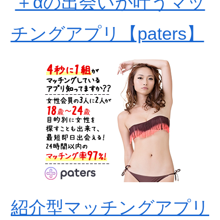
＋αの出会いが叶うマッ
チングアプリ【paters】
紹介型マッチングアプリ