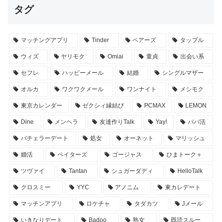
タグ
マッチングアプリ
Tinder
ペアーズ
タップル
ウィズ
ヤリモク
Omiai
童貞
出会い系
セフレ
ハッピーメール
結婚
シングルマザー
オルカ
ワクワクメール
ワンナイト
メシモク
東京カレンダー
ゼクシィ縁結び
PCMAX
LEMON
Dine
メンヘラ
友達作りTalk
Yay!
パパ活
バチェラーデート
処女
オーネット
マリッシュ
婚活
ペイターズ
ゴージャス
ひまトーク＋
ツヴァイ
Tantan
シュガーダディ
HelloTalk
クロスミー
YYC
アノニム
東カレデート
マッチンアプリ
ロケチャ
タダカツ
Jメール
いきなりデート
Badoo
熟女
既読スルー