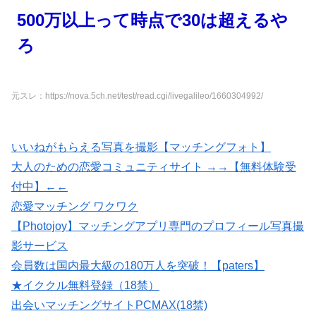
500万以上って時点で30は超えるや
ろ
元スレ：https://nova.5ch.net/test/read.cgi/livegalileo/1660304992/
いいねがもらえる写真を撮影【マッチングフォト】
大人のための恋愛コミュニティサイト →→【無料体験受
付中】←←
恋愛マッチング ワクワク
【Photojoy】マッチングアプリ専門のプロフィール写真撮
影サービス
会員数は国内最大級の180万人を突破！【paters】
★イククル無料登録（18禁）
出会いマッチングサイトPCMAX(18禁)