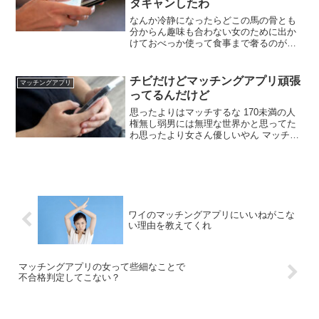
タキャンしたわ
なんか冷静になったらどこの馬の骨とも
分からん趣味も合わない女のために出か
けておべっか使って食事まで奢るのが馬
鹿馬鹿しくなってきた 同じ時間と金で映
画でも観て新しいスニーカーでも買った
ほうが満たされる気がしたので仮病使っ
チビだけどマッチングアプリ頑張
マッチングアプリ
てドタキャンしといたわ 馬鹿垂
ってるんだけど
れ！！！！
思ったよりはマッチするな 170未満の人
権無し弱男には無理な世界かと思ってた
わ思ったより女さん優しいやん マッチし
たらなんて送ってる？ マッチはしてもそ
こから選別される残酷な未来があるから
な頑張って選別に残れ 何センチ？シーク
レットシューズ履いてたりする？
ワイのマッチングアプリにいいねがこな
い理由を教えてくれ
マッチングアプリの女って些細なことで
不合格判定してこない？