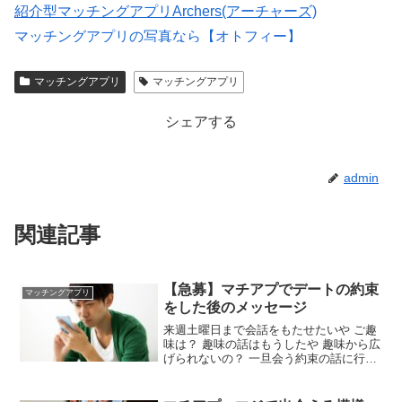
紹介型マッチングアプリArchers(アーチャーズ)
マッチングアプリの写真なら【オトフィー】
婚活・恋活・再婚活マッチング【マリッシュ】会員募
マッチングアプリ
マッチングアプリ
集/R18
シェアする
admin
関連記事
【急募】マチアプでデートの約束
マッチングアプリ
をした後のメッセージ
来週土曜日まで会話をもたせたいや ご趣
味は？ 趣味の話はもうしたや 趣味から広
げられないの？ 一旦会う約束の話に行っ
ちゃって、趣味の話流れちゃった あんま
り話すと実際に会った時の話題なくなる
で 1週間スルーは流石にないだろ デート