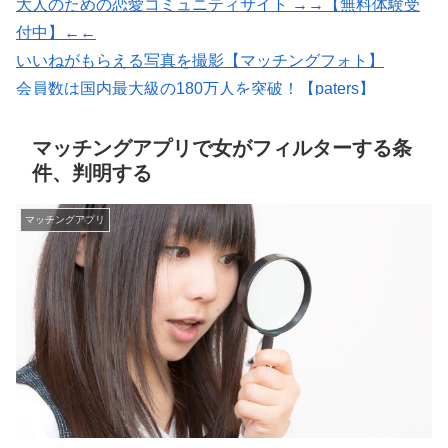
大人のための恋愛コミュニティサイト →→【無料体験受
付中】←←
いいねがもらえる写真を撮影【マッチングフォト】
会員数は国内最大級の180万人を突破！【paters】
婚活・恋活・再婚活マッチング【マリッシュ】会員募
集/R18
マッチングアプリで女がフィルターする条
件、判明する
マッチングアプリ