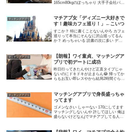
165cm80kgのぽっちゃり 大手子会社パン
職 年収400ちょいと年金 小梨希望 車二台
もち ATM扱いでいいならもう経済力だけ
で勝負 ATMでもええんやけどそこまで金
マチアプ女「ディズニー大好きで
マッチングアプリ
ないしな
す！趣味カフェ巡り！」←こいつ
すこか？ 特に書くことないんやろ カフェ
巡りって本当にそんなに沢山巡ってるん
か？ めっちゃいる 読書の次に多い ディ
ズニー好きって「ラブライブ好きですけ
ど大丈夫ですか？」と変わんないの自覚
した方がいい 男でも多いぞカフェ巡り 実
【朗報】ワイ童貞、マッチングア
マッチングアプリ
質無趣味で受け身な奴多すぎやろ
プリで初デートに成功
昨日行ってきたんやけど正直タイプじゃ
ないのにドキドキが止まらん😂 帰ってか
らもお互い即レスやから結局2時間ぐらい
ラインしてた😂 これはもう一回デート誘
うべきなんか？ 次のデートはすぐに誘わ
ないとブロックしてくるぞあいつら イッ
マッチングアプリで身長盛っちゃ
マッチングアプリ
チおめでとう 初デートでホテルに誘えよ
ってます
誘わないのは失礼だぞ 誘って次でやれば
いい
ゴメンなさい しゃーない 170にしてます
マッチングしないんや 許してほしい 俺は
盛らないけどなんjでマチアプしてる人の
スレ見てると身長盛ってても会えば問題
ないらしいよ 178を180って怒られるもん
なん 165㎝が170㎝って盛っててもあっち