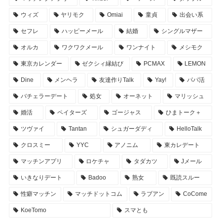
ウィズ
ヤリモク
Omiai
童貞
出会い系
セフレ
ハッピーメール
結婚
シングルマザー
オルカ
ワクワクメール
ワンナイト
メシモク
東京カレンダー
ゼクシィ縁結び
PCMAX
LEMON
Dine
メンヘラ
友達作りTalk
Yay!
パパ活
バチェラーデート
処女
オーネット
マリッシュ
婚活
ペイターズ
ゴージャス
ひまトーク＋
ツヴァイ
Tantan
シュガーダディ
HelloTalk
クロスミー
YYC
アノニム
東カレデート
マッチンアプリ
ロケチャ
タダカツ
Jメール
いきなりデート
Badoo
熟女
既読スルー
性癖マッチン
マッチドットコム
ラブアン
CoCome
KoeTomo
スマとも