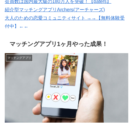
会員数は国内最大級の180万人を突破！【paters】
紹介型マッチングアプリArchers(アーチャーズ)
大人のための恋愛コミュニティサイト →→【無料体験受
付中】←←
★イククル無料登録（18禁）
恋愛マッチング ワクワク
マッチングアプリ1ヶ月やった成果！
マッチングアプリ