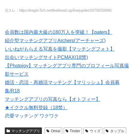
元スレ：https://eagle.5ch.net/test/read.cgi/livejupiter/1670033896/
会員数は国内最大級の180万人を突破！【paters】
紹介型マッチングアプリArchers(アーチャーズ)
いいねがもらえる写真を撮影【マッチングフォト】
出会いマッチングサイトPCMAX(18禁)
【Photojoy】マッチングアプリ専門のプロフィール写真撮
影サービス
婚活・恋活・再婚活マッチング【マリッシュ】会員募
集/R18
マッチングアプリの写真なら【オトフィー】
★イククル無料登録（18禁）
恋愛マッチング ワクワク
大人のための恋愛コミュニティサイト →→【無料体験受
マッチングアプリ
Omiai
Tinder
ウィズ
タップル
付中】←←