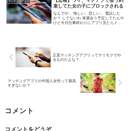
【悲報】ワイ、マチアプで会う約
マッチングアプリ
ゃえば問題ないみたい ワイ167なんだけ
束してた女の子にブロックされる
ど盛ろうかな
なんでや… 悔しい…悲しい… 電話した
か？ してないわ 来週会う予定してたんや
けど今日仕事終わりにアプリ見たらトー
ク消えてた 一回電話挟んだほうがええで
電話して行かれへんかった女ほぼおらん
マ？？ 心掛けるわ 電話で盛り上がらせと
けばほぼ百や
正直マッチングアプリってヤリモクでや
るものだよな？
マッチングアプリの中国人女性って最高
すぎないか？
コメント
コメントをどうぞ