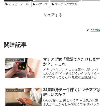
ハッピーメール
ペアーズ
マッチングアプリ
シェアする
admin
関連記事
マチアプ女「電話できたりします
マッチングアプリ
か？」←これ
どうしたらいい？ コミュ障やし話したく
ないんやが イッチはどういうつもりでマ
チアプやってるんや 無難な話題あげとい
てくれや とりあえずボールは向こうやし
聞かれたことに答えるつもりでええんち
ゃうの 話さえぎるなよ 厳しいこと言うけ
34歳独身チー牛ぼくにマチアプは
マッチングアプリ
ど会話が嫌なんだったら恋愛は難しいの
厳しいのか？
では
いいね3件しか来なくて草 同世代のお姉
さんか年上からしか来なくて草 スペック