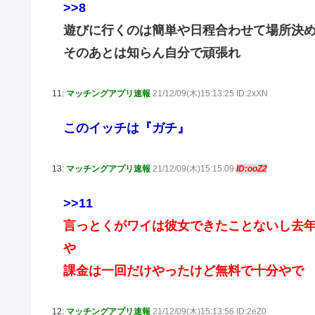
>>8
遊びに行くのは簡単や日程合わせて場所決
そのあとは知らん自分で頑張れ
11:
マッチングアプリ速報
21/12/09(木)15:13:25 ID:2xXN
このイッチは『ガチ』
13:
マッチングアプリ速報
21/12/09(木)15:15:09
ID:ooZ2
>>11
言っとくがワイは彼女できたことないし去年
や
課金は一回だけやったけど無料で十分やで
12:
マッチングアプリ速報
21/12/09(木)15:13:56 ID:2eZ0