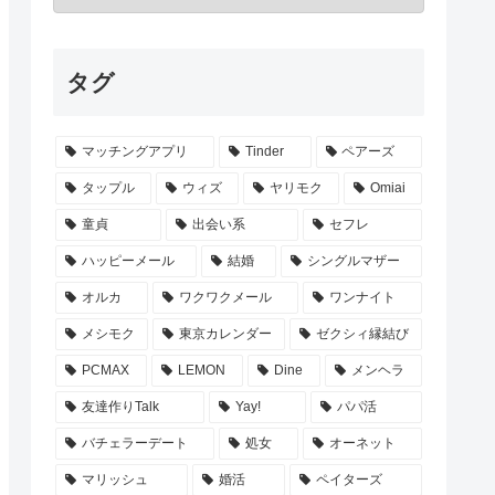
タグ
マッチングアプリ
Tinder
ペアーズ
タップル
ウィズ
ヤリモク
Omiai
童貞
出会い系
セフレ
ハッピーメール
結婚
シングルマザー
オルカ
ワクワクメール
ワンナイト
メシモク
東京カレンダー
ゼクシィ縁結び
PCMAX
LEMON
Dine
メンヘラ
友達作りTalk
Yay!
パパ活
バチェラーデート
処女
オーネット
マリッシュ
婚活
ペイターズ