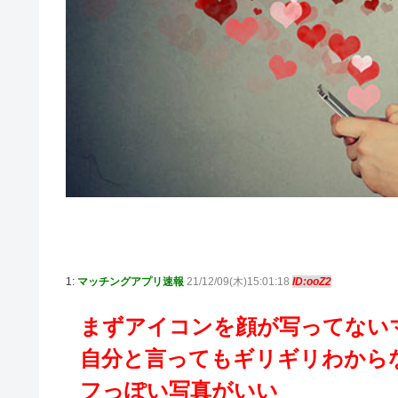
1:
マッチングアプリ速報
21/12/09(木)15:01:18
ID:ooZ2
まずアイコンを顔が写ってない
自分と言ってもギリギリわから
フっぽい写真がいい