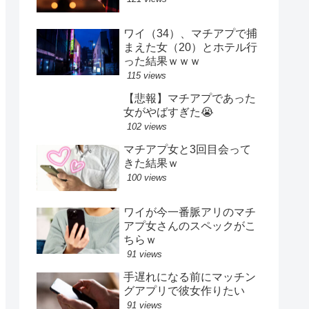
ワイ（34）、マチアプで捕
まえた女（20）とホテル行
った結果ｗｗｗ
115 views
【悲報】マチアプであった
女がやばすぎた😭
102 views
マチアプ女と3回目会って
きた結果ｗ
100 views
ワイが今一番脈アリのマチ
アプ女さんのスペックがこ
ちらｗ
91 views
手遅れになる前にマッチン
グアプリで彼女作りたい
91 views