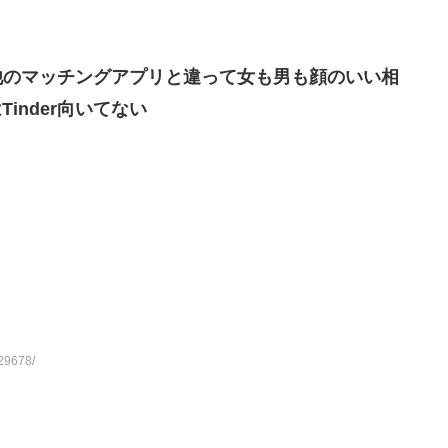
、他のマッチングアプリと違って女も男も顔のいい相
inder向いてない
29678/