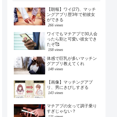
【朗報】ワイ(27)、マッチ
ングアプリ歴3年で初彼女
ができる
266 views
ワイでもマチアプで30人会
ったら割と可愛い彼女でき
たぞ🥰
158 views
体感で巨乳が多いマッチン
グアプリ教えてくれ
148 views
【画像】マッチングアプ
リ、男にきびしすぎる
143 views
マチアプの女って調子乗り
すぎじゃない？
121 views