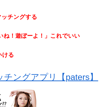
マッチングする
いね！遊ぼーよ！」これでいい
いける
チングアプリ【paters】