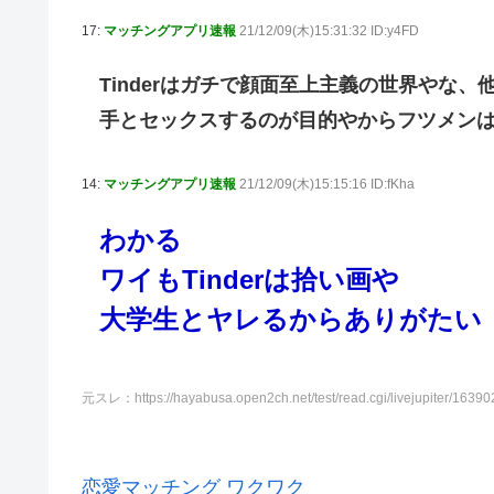
17:
マッチングアプリ速報
21/12/09(木)15:31:32 ID:y4FD
Tinderはガチで顔面至上主義の世界やな
手とセックスするのが目的やからフツメンはT
14:
マッチングアプリ速報
21/12/09(木)15:15:16 ID:fKha
わかる
ワイもTinderは拾い画や
大学生とヤレるからありがたい
元スレ：https://hayabusa.open2ch.net/test/read.cgi/livejupiter/16390
恋愛マッチング ワクワク