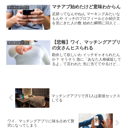
ろ 一週間放置でええか？ そんなんで会っ
てから何話すんや そりゃ当たって砕けろ
マチアプ始めたけど意味わからん
マッチングアプリ
の精神や 当日セックス出来る様に仲を深
足跡ってなんやねん マーキングみたいな
める 何の話すればいいんや？
もんや イッチのプロフィールとか紹介文
を見にきた人の数 始めた瞬間に10人ぐら
いに見られたってこと？意味不明すぎて
休眠状態にした 新しい人は新着のところ
に出るからたまたまアプリいじってた人
がチラ見した
【悲報】ワイ、マッチングアプリ
マッチングアプリ
の女さんヒスられる
勘弁して欲しいわ イッチギャオられたん
か？ そうそう 急に「あなた人格破綻して
るよ」て言われた 先に当ててやるけど金
絡みの一悶着の後でのやり取りやろ？ そ
らが違うんよ あったからいきなり結婚の
話し始めて、こっちは初顔合わせだから
今は考え中みたいに話したらいきなりキ
レた
マッチングアプリで月1人は新規セックス
してる
ワイ、マッチングアプリに味を占めて贅
沢になってしまう