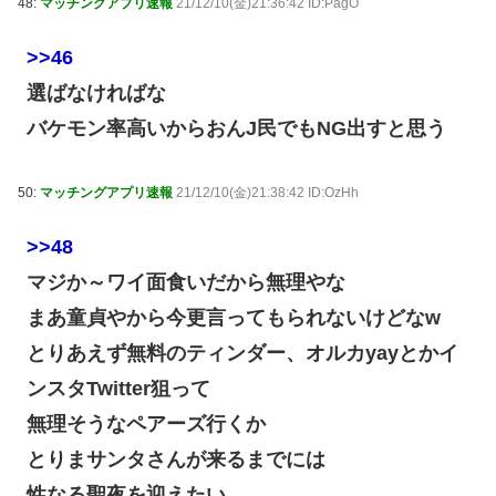
48:
マッチングアプリ速報
21/12/10(金)21:36:42 ID:PagO
>>46
選ばなければな
バケモン率高いからおんJ民でもNG出すと思う
50:
マッチングアプリ速報
21/12/10(金)21:38:42 ID:OzHh
>>48
マジか～ワイ面食いだから無理やな
まあ童貞やから今更言ってもられないけどなw
とりあえず無料のティンダー、オルカyayとかイ
ンスタTwitter狙って
無理そうなペアーズ行くか
とりまサンタさんが来るまでには
性なる聖夜を迎えたい