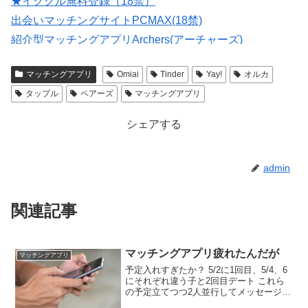
★イククル無料登録（18禁）
出会いマッチングサイトPCMAX(18禁)
紹介型マッチングアプリArchers(アーチャーズ)
大人のための恋愛コミュニティサイト →→【無料体験受
マッチングアプリ
Omiai
Tinder
Yay!
オルカ
付中】←←
タップル
ペアーズ
マッチングアプリ
シェアする
admin
関連記事
マッチングアプリ疲れたんだが
マッチングアプリ
予定入れすぎたか？ 5/2に1回目、5/4、6
にそれぞれ違う子と2回目デート これら
の予定立てつつ2人並行してメッセージ
やる事多すぎて疲れた 消耗しない？ 今日