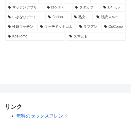
マッチンアプリ
ロケチャ
タダカツ
Jメール
いきなりデート
Badoo
熟女
既読スルー
性癖マッチン
マッチドットコム
ラブアン
CoCome
KoeTomo
スマとも
リンク
無料のセックスフレンド