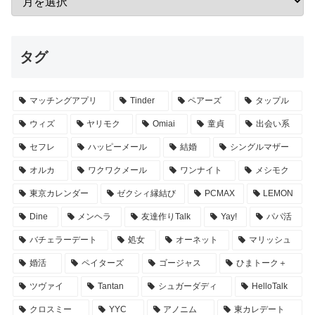
タグ
マッチングアプリ
Tinder
ペアーズ
タップル
ウィズ
ヤリモク
Omiai
童貞
出会い系
セフレ
ハッピーメール
結婚
シングルマザー
オルカ
ワクワクメール
ワンナイト
メシモク
東京カレンダー
ゼクシィ縁結び
PCMAX
LEMON
Dine
メンヘラ
友達作りTalk
Yay!
パパ活
バチェラーデート
処女
オーネット
マリッシュ
婚活
ペイターズ
ゴージャス
ひまトーク＋
ツヴァイ
Tantan
シュガーダディ
HelloTalk
クロスミー
YYC
アノニム
東カレデート