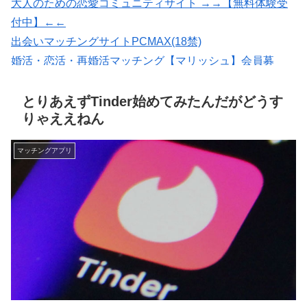
大人のための恋愛コミュニティサイト →→【無料体験受
付中】←←
出会いマッチングサイトPCMAX(18禁)
婚活・恋活・再婚活マッチング【マリッシュ】会員募
集/R18
★イククル無料登録（18禁）
とりあえずTinder始めてみたんだがどうす
りゃええねん
マッチングアプリ