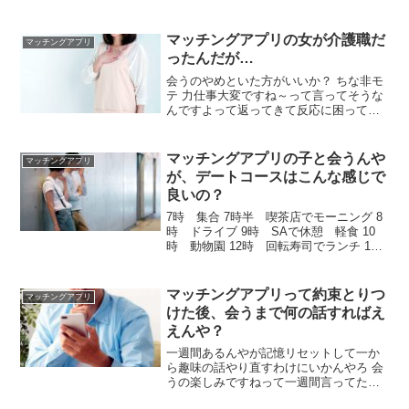
2人会ってきて1人目で精神をボロボロに
されたよ
マッチングアプリの女が介護職だ
マッチングアプリ
ったんだが…
会うのやめといた方がいいか？ ちな非モ
テ 力仕事大変ですね～って言ってそうな
んですよって返ってきて反応に困ってる
どう返したらいい？ ちょっと電話しませ
んか？でええやろ 急すぎんやろ 介護職っ
てお金どうなの？→キツイですね→じゃ
マッチングアプリの子と会うんや
マッチングアプリ
あ奢ってやるよ！これや いきなりすぎ
が、デートコースはこんな感じで
ん？！w とりあえずアタックすればええ
良いの？
やん
7時 集合 7時半 喫茶店でモーニング 8
時 ドライブ 9時 SAで休憩 軽食 10
時 動物園 12時 回転寿司でランチ 13
時 イオンで買い物 15時 フードコート
でおやつに銀だこ 17時 映画館 19時
夜景が見えるレストランで乾杯 20時 花
マッチングアプリって約束とりつ
マッチングアプリ
火大会鑑賞 21時 ホテルへ
けた後、会うまで何の話すればえ
えんや？
一週間あるんやが記憶リセットして一か
ら趣味の話やり直すわけにいかんやろ 会
うの楽しみですねって一週間言ってたら
発情期みたいやん 別に話さなくていいや