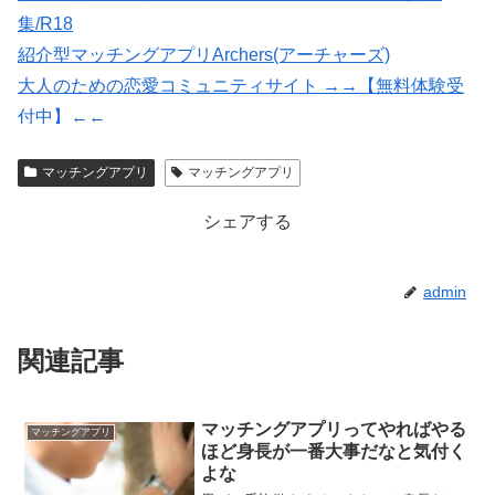
集/R18
紹介型マッチングアプリArchers(アーチャーズ)
大人のための恋愛コミュニティサイト →→【無料体験受
付中】←←
★イククル無料登録（18禁）
マッチングアプリ
マッチングアプリ
いいねがもらえる写真を撮影【マッチングフォト】
シェアする
admin
関連記事
マッチングアプリってやればやる
マッチングアプリ
ほど身長が一番大事だなと気付く
よな