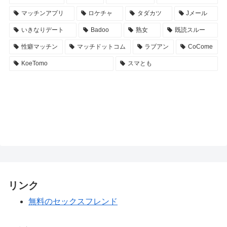
マッチンアプリ
ロケチャ
タダカツ
Jメール
いきなりデート
Badoo
熟女
既読スルー
性癖マッチン
マッチドットコム
ラブアン
CoCome
KoeTomo
スマとも
リンク
無料のセックスフレンド