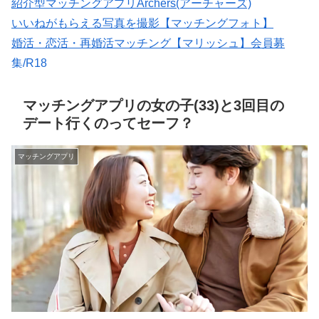
紹介型マッチングアプリArchers(アーチャーズ)
いいねがもらえる写真を撮影【マッチングフォト】
婚活・恋活・再婚活マッチング【マリッシュ】会員募
集/R18
大人のための恋愛コミュニティサイト →→【無料体験受
付中】←←
マッチングアプリの女の子(33)と3回目の
デート行くのってセーフ？
マッチングアプリ