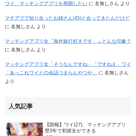
ワイ、マッチングアプリを再開したい
に
名無しさん
より
マチアプで知り合ったお姉さん(45)と会ってきたんだけど
に
名無しさん
より
マッチングアプリ女「海外旅行好きです」←どんな印象？
に
名無しさん
より
マッチングアプリ女「そうなんですね」「ですねえ」ワイ
「あっこれワイとの会話つまらんやつや」
に
名無しさん
より
人気記事
【朗報】ワイ(27)、マッチングアプリ
歴3年で初彼女ができる