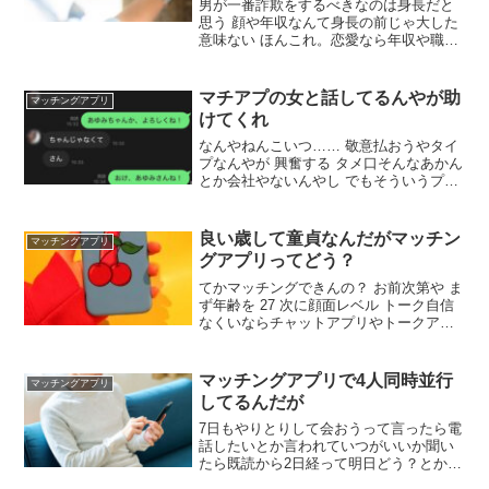
男が一番詐欺をするべきなのは身長だと
思う 顔や年収なんて身長の前じゃ大した
意味ない ほんこれ。恋愛なら年収や職
業、価値観や相性などが問われるけど、
当たり前ではあるが、婚活で女が男に求
める一番のポイントは身長だよ。婚活ア
マチアプの女と話してるんやが助
マッチングアプリ
ドバイザーのユーチューブ複数を見てい
けてくれ
ると、身長はあまり関係なさそうだけど
なんやねんこいつ…… 敬意払おうやタイ
プなんやが 興奮する タメ口そんなあかん
とか会社やないんやし でもそういうプレ
イもあり…だよなンゴ 謎のマウント草 相
手25や ワイは20の設定やで 本当のワイ
くんは?🥺 37の無職こどおじや なんか草
良い歳して童貞なんだがマッチン
マッチングアプリ
グアプリってどう？
てかマッチングできんの？ お前次第や ま
ず年齢を 27 次に顔面レベル トーク自信
なくいならチャットアプリやトークアプ
リオススメするわ たしかにトークって大
事よね。先々月まで26童貞だったがマッ
チングアプリで彼女できて無事卒業した
マッチングアプリで4人同時並行
マッチングアプリ
わ どのアプリ使った？ ペアーズ 美人で
してるんだが
はないが俺の身の丈に合った彼女ができ
た
7日もやりとりして会おうって言ったら電
話したいとか言われていつがいいか聞い
たら既読から2日経って明日どう？とか来
たんだがこのままスルーしていい？見た