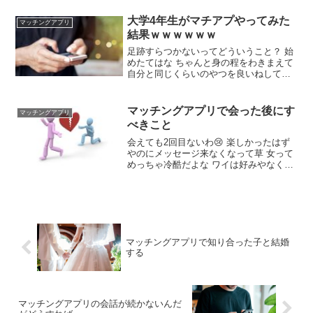
目とスペックは割といいんだけど気持ち
がかなり冷めてしまった たくさんマッチ
大学4年生がマチアプやってみた
マッチングアプリ
ングしたら気持ちに余裕ができた
結果ｗｗｗｗｗｗ
足跡すらつかないってどういうこと？ 始
めたてはな ちゃんと身の程をわきまえて
自分と同じくらいのやつを良いねしてる
つもりなんだが 写真は複数人の他撮り(ス
キーの写真とか)でウケ狙いみたいなこと
もプロフには書いてない。単純に足跡す
マッチングアプリで会った後にす
マッチングアプリ
らつかないのは顔しか見てないやつが多
べきこと
いってことなのかな？
会えても2回目ないわ😢 楽しかったはず
やのにメッセージ来なくなって草 女って
めっちゃ冷酷だよな ワイは好みやなくて
もある程度やんわり断るけどまんさんは
マジで露骨やわ これで結局メッセージ来
なくなって草😂 なんで次を誘わんの？
このあとカフェまた誘ったでそれに対し
て返信ないねん😡 どんまい 切り替えて次
や
マッチングアプリで知り合った子と結婚
する
マッチングアプリの会話が続かないんだ