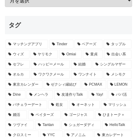
タグ
マッチングアプリ
Tinder
ペアーズ
タップル
ウィズ
ヤリモク
Omiai
童貞
出会い系
セフレ
ハッピーメール
結婚
シングルマザー
オルカ
ワクワクメール
ワンナイト
メシモク
東京カレンダー
ゼクシィ縁結び
PCMAX
LEMON
Dine
メンヘラ
友達作りTalk
Yay!
パパ活
バチェラーデート
処女
オーネット
マリッシュ
婚活
ペイターズ
ゴージャス
ひまトーク＋
ツヴァイ
Tantan
シュガーダディ
HelloTalk
クロスミー
YYC
アノニム
東カレデート