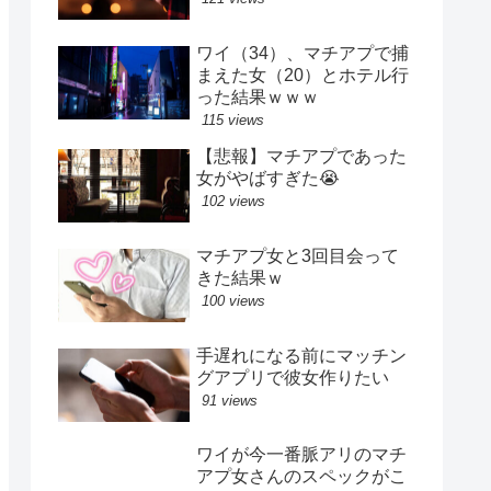
ワイ（34）、マチアプで捕
まえた女（20）とホテル行
った結果ｗｗｗ
115 views
【悲報】マチアプであった
女がやばすぎた😭
102 views
マチアプ女と3回目会って
きた結果ｗ
100 views
手遅れになる前にマッチン
グアプリで彼女作りたい
91 views
ワイが今一番脈アリのマチ
アプ女さんのスペックがこ