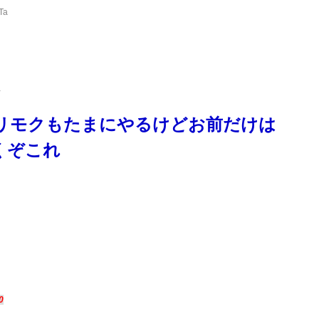
Ta
a
リモクもたまにやるけどお前だけは
くぞこれ
0