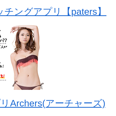
チングアプリ【paters】
rchers(アーチャーズ)