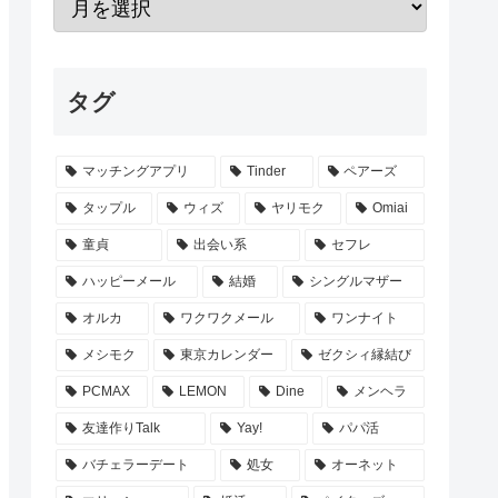
タグ
マッチングアプリ
Tinder
ペアーズ
タップル
ウィズ
ヤリモク
Omiai
童貞
出会い系
セフレ
ハッピーメール
結婚
シングルマザー
オルカ
ワクワクメール
ワンナイト
メシモク
東京カレンダー
ゼクシィ縁結び
PCMAX
LEMON
Dine
メンヘラ
友達作りTalk
Yay!
パパ活
バチェラーデート
処女
オーネット