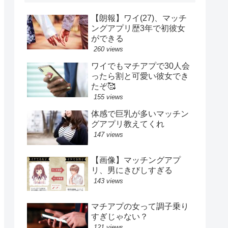
【朗報】ワイ(27)、マッチ
ングアプリ歴3年で初彼女
ができる
260 views
ワイでもマチアプで30人会
ったら割と可愛い彼女でき
たぞ🥰
155 views
体感で巨乳が多いマッチン
グアプリ教えてくれ
147 views
【画像】マッチングアプ
リ、男にきびしすぎる
143 views
マチアプの女って調子乗り
すぎじゃない？
121 views