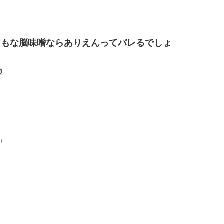
ともな脳味噌ならありえんってバレるでしょ
0
0