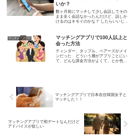
いか？
数ヶ月前にマッチして少し会話してその
まま全く会話なかったんだけど、話しか
けるのはキモイのかな？ したらいいじゃ
ん、そこで無視するかしないかは相手が
判断するんだし んだんだ 話しかけるがい
いっぺよ 明らかに嫌がられてたらわかる
マッチングアプリで100人以上と
マッチングアプリ
だろ、そうじゃないなら押せよ
会った方法
ティンダー、タップル、ペアーズがメイ
ンだった どういう層がアプリごとにい
て、どんな課金方法がよくて、とか色々
伝えられる 質問くれ 先にいっちの年齢知
りたい あれ若いのとおっさんとでかなり
対応変わるの学んだわ 21 一応おっさんの
マッチングアプリ回しまくってる知り合
いがいる まずしょっぱなから一番おすす
めのアプリを書く
マッチングアプリで日本在住韓国女子と
マッチした！！
マッチングアプリで初デートなんだけど
アドバイスが欲しい