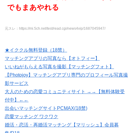
でもまあやれる
元スレ：https://mi.5ch.net/test/read.cgi/news4vip/1687045947/
★イククル無料登録（18禁）
マッチングアプリの写真なら【オトフィー】
いいねがもらえる写真を撮影【マッチングフォト】
【Photojoy】マッチングアプリ専門のプロフィール写真撮
影サービス
大人のための恋愛コミュニティサイト →→【無料体験受
付中】←←
出会いマッチングサイトPCMAX(18禁)
恋愛マッチング ワクワク
婚活・恋活・再婚活マッチング【マリッシュ】会員募