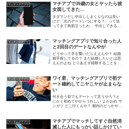
色々し始めたんや 結局彼女できなくて焦
マチアプで39歳の女とヤッたら彼
マッチングアプリ
ってる ワイ片親やからシングルマザーの
女面してきた…
偏見とかあんまりない
タダマンだし中出ししまくりなのは良い
けど「次のデートいつにする？」って送
ってきて鳥肌立ったわ… 中出しできるな
らデートくらいしたれ 平日の夜にやる為
だけに会うなら良いけど休日潰してまで
会う気無いわ そもそもマチアプの相手だ
マッチングアプリで知り合った人
マッチングアプリ
から都合悪くなったらブロックすりゃ完
と2回目のデートなんやが
全に縁切れる
どうやって手を繋いだらええんや？ 結婚
相手探してるの？ まだ結婚したいとは思
えんのよね とりあえず経験することを目
標にしてる 2回目か3回目から手繋いでほ
しい ええなぁ青春って感じで 30で青春っ
て実際ヤバない？ 楽しいなら全然ヤバく
ワイ君、マッチングアプリで初デ
マッチングアプリ
ない これはモテ期ってやつか？
ート確約してニヤニヤが止まらな
い
付き合う前でもデートって言うやろ？と
にかく初めてやからうれしい よかおめ サ
ンガツ どこ行くんや？ 都内のどっかやろ
な イタリアンとかがええんやろか 夜の食
事のみか？苦手な食べ物とか多少の好み
は聞いてから予約するのが吉やで 誠実さ
マチアプでマッチしてすぐ自然消
マッチングアプリ
をアピールするために昼にするわ
滅した人にもっかい話しかけてい