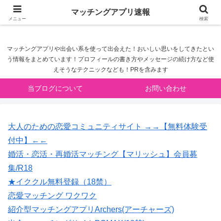
マッチングアプリ速報
マッチングアプリ速報
メニュー
検索
マッチングアプリや出会い系を使って出会えた！おいしい思いをしてきたとい
う情報をまとめています！プロフィールの書き方やメッセージの続け方など使
えそうなテクニックなども！PRを含みます
当ブログについて
お問い合わせ
大人のための恋愛コミュニティサイト →→【無料体験受
付中】←←
婚活・恋活・再婚活マッチング【マリッシュ】会員募
集/R18
★イククル無料登録（18禁）
恋愛マッチング ワクワク
紹介型マッチングアプリArchers(アーチャーズ)