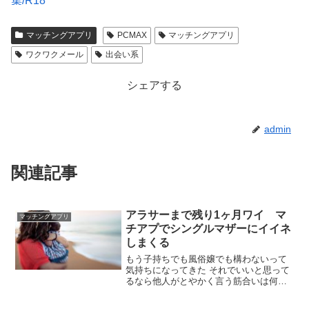
集/R18
会員数は国内最大級の180万人を突破！【paters】
マッチングアプリ
PCMAX
マッチングアプリ
紹介型マッチングアプリArchers(アーチャーズ)
ワクワクメール
出会い系
シェアする
admin
関連記事
アラサーまで残り1ヶ月ワイ マ
マッチングアプリ
チアプでシングルマザーにイイネ
しまくる
もう子持ちでも風俗嬢でも構わないって
気持ちになってきた それでいいと思って
るなら他人がとやかく言う筋合いは何一
つないけどさすがに生き急いではないか
22くらいに彼女作らなやばい！と思って