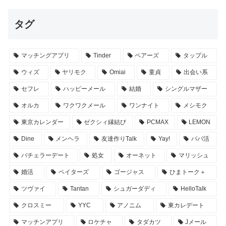
タグ
マッチングアプリ
Tinder
ペアーズ
タップル
ウィズ
ヤリモク
Omiai
童貞
出会い系
セフレ
ハッピーメール
結婚
シングルマザー
オルカ
ワクワクメール
ワンナイト
メシモク
東京カレンダー
ゼクシィ縁結び
PCMAX
LEMON
Dine
メンヘラ
友達作りTalk
Yay!
パパ活
バチェラーデート
処女
オーネット
マリッシュ
婚活
ペイターズ
ゴージャス
ひまトーク＋
ツヴァイ
Tantan
シュガーダディ
HelloTalk
クロスミー
YYC
アノニム
東カレデート
マッチンアプリ
ロケチャ
タダカツ
Jメール