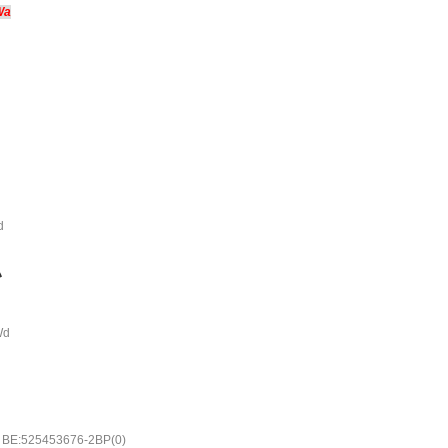
Wa
d
い
Wd
0 BE:525453676-2BP(0)