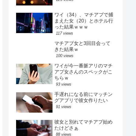
ワイ（34）、マチアプで捕
まえた女（20）とホテル行
った結果ｗｗｗ
117 views
マチアプ女と3回目会って
きた結果ｗ
100 views
ワイが今一番脈アリのマチ
アプ女さんのスペックがこ
ちらｗ
93 views
手遅れになる前にマッチン
グアプリで彼女作りたい
91 views
彼女と別れてマチアプ始め
たけどさぁ
88 views