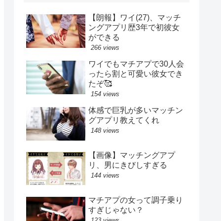
【朗報】ワイ(27)、マッチ
ングアプリ歴3年で初彼女
ができる
266 views
ワイでもマチアプで30人会
ったら割と可愛い彼女でき
たぞ🥰
154 views
体感で巨乳が多いマッチン
グアプリ教えてくれ
148 views
【画像】マッチングアプ
リ、男にきびしすぎる
144 views
マチアプの女って調子乗り
すぎじゃない？
123 views