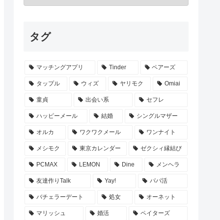
タグ
マッチングアプリ
Tinder
ペアーズ
タップル
ウィズ
ヤリモク
Omiai
童貞
出会い系
セフレ
ハッピーメール
結婚
シングルマザー
オルカ
ワクワクメール
ワンナイト
メシモク
東京カレンダー
ゼクシィ縁結び
PCMAX
LEMON
Dine
メンヘラ
友達作りTalk
Yay!
パパ活
バチェラーデート
処女
オーネット
マリッシュ
婚活
ペイターズ