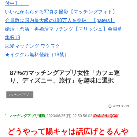
付中】←←
いいねがもらえる写真を撮影【マッチングフォト】
会員数は国内最大級の180万人を突破！【paters】
婚活・恋活・再婚活マッチング【マリッシュ】会員募
集/R18
恋愛マッチング ワクワク
★イククル無料登録（18禁）
出会いマッチングサイトPCMAX(18禁)
紹介型マッチングアプリArchers(アーチャーズ)
87%のマッチングアプリ女性「カフェ巡
り、ディズニー、旅行」を趣味に選択
マッチングアプリ
2023.06.29
1:
マッチングアプリ速報
2023/06/25(日) 22:50:56.03
ID:8u8AsQGfd
どうやって陽キャは話広げとるんや