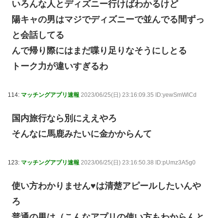
いろんな人とディズニー行けばわかるけど
陽キャの男はマジでディズニーで並んでる間ずっ
と会話してる
んで帰り際にはまだ喋り足りなそうにしとる
トーク力が違いすぎるわ
114:
マッチングアプリ速報
2023/06/25(日) 23:16:09.35 ID:yewSmWlCd
国内旅行なら別にええやろ
そんなに馬鹿みたいに金かからんて
123:
マッチングアプリ速報
2023/06/25(日) 23:16:50.38 ID:pUmz3A5g0
使い方わかりません♥は清楚アピールしたいんや
ろ
普通の男は（こんなアプリの使い方もわからんと