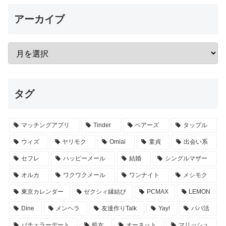
アーカイブ
タグ
マッチングアプリ
Tinder
ペアーズ
タップル
ウィズ
ヤリモク
Omiai
童貞
出会い系
セフレ
ハッピーメール
結婚
シングルマザー
オルカ
ワクワクメール
ワンナイト
メシモク
東京カレンダー
ゼクシィ縁結び
PCMAX
LEMON
Dine
メンヘラ
友達作りTalk
Yay!
パパ活
バチェラーデート
処女
オーネット
マリッシュ