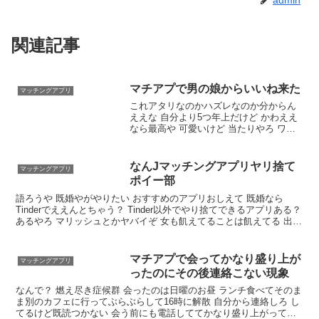
admin
関連記事
マチアプで男の娘からいいね来た
マッチングアプリ
これアタリなのかハズレなのか分からん
ええな 自分より5つ年上だけど かわええ
なら最高や 可愛いけど 当たりやろ ワイ
はふたなりが好きやねんな男の娘で抜い
たことないから分からん アタリなんか…
自分には扱えなさそうだけどな ワイはふ
なんJマッチングアプリヤリ捨て
マッチングアプリ
たなりが好きやねん
ポイー部
語ろうや 既婚やがやりたい おすすめのアプリおしえて 既婚なら
Tinderでええんとちゃう？ Tinder以外でやり捨てできるアプリある？
あるやろ マリッシュとかヤバイぞ 女も飢えてることは飢えてる 出会
いの場面減りまくりやからな ハピメとかでできるで なお完全にガチ
ャの模様 30代でいいなら結構いけるで
マチアプで会ってかなり盛り上が
マッチングアプリ
ったのにその後連絡こない現象
なんで？ 燃え尽き症候群 会ったのは日曜のお昼 ランチ食べてそのま
ま別のカフェに行ってぶらぶらして16時に解散 自分から連絡しろ し
てるけど既読つかない 会う前にも電話しててかなり盛り上がってた