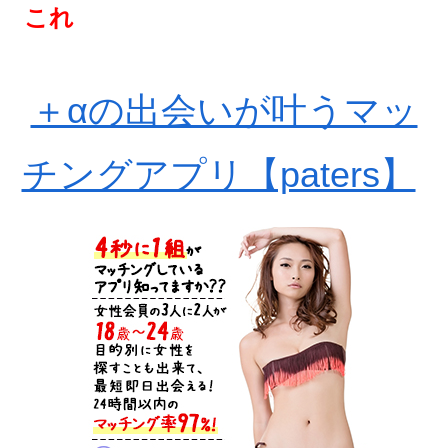
これ
＋αの出会いが叶うマッ
チングアプリ【paters】