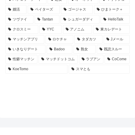
婚活
ペイターズ
ゴージャス
ひまトーク＋
ツヴァイ
Tantan
シュガーダディ
HelloTalk
クロスミー
YYC
アノニム
東カレデート
マッチンアプリ
ロケチャ
タダカツ
Jメール
いきなりデート
Badoo
熟女
既読スルー
性癖マッチン
マッチドットコム
ラブアン
CoCome
KoeTomo
スマとも