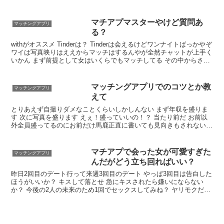
んや 実際に会っても話弾んだし2件目お店行くくらいには仲良くなれ
てたはず もっとよい男を見つけた
マチアプマスターやけど質問あ
マッチングアプリ
る？
withがオススメ Tinderは？ Tinderは会えるけどワンナイトばっかやぞ
ワイは写真映りはええからマッチはするんやが全然チャットが上手く
いかん まず前提として女はいくらでもマッチしてる その中からさっ
さとアポを取らないと女も次にいくしメッセージも埋もれていく
マッチングアプリでのコツとか教
マッチングアプリ
えて
とりあえず自撮りダメなことくらいしかしんない まず年収を盛りま
す 次に写真を盛ります えぇ！盛っていいの！？ 当たり前だ お前以
外全員盛ってるのにお前だけ馬鹿正直に書いても見向きもされないぞ
写真はこっそりアゴ削っといた&#x1f44d; やってるマッチングアプリ
にもよる
マチアプで会った女が可愛すぎた
マッチングアプリ
んだがどう立ち回ればいい？
昨日2回目のデート行って来週3回目のデート やっぱ3回目は告白した
ほうがいいか？ キスして落とせ 急にキスされたら嫌いにならない
か？ 今後の2人の未来のため1回でセックスしてみね？ ヤリモクだと
思われたら嫌われるだろ セ前結 結婚は早すぎないか？ お互いいくつ
なのか