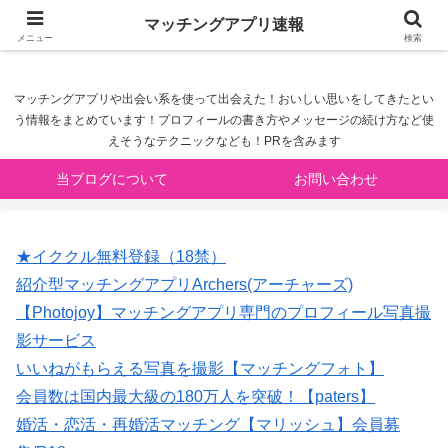
マッチングアプリ速報
マッチングアプリ速報
メニュー
検索
マッチングアプリや出会い系を使って出会えた！おいしい思いをしてきたとい
う情報をまとめています！プロフィールの書き方やメッセージの続け方など使
えそうなテクニックなども！PRを含みます
当ブログについて
お問い合わせ
★イククル無料登録（18禁）
紹介型マッチングアプリArchers(アーチャーズ)
【Photojoy】マッチングアプリ専門のプロフィール写真撮
影サービス
いいねがもらえる写真を撮影【マッチングフォト】
会員数は国内最大級の180万人を突破！【paters】
婚活・恋活・再婚活マッチング【マリッシュ】会員募