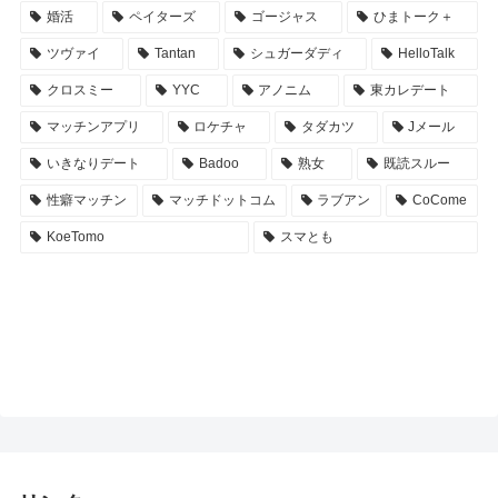
婚活
ペイターズ
ゴージャス
ひまトーク＋
ツヴァイ
Tantan
シュガーダディ
HelloTalk
クロスミー
YYC
アノニム
東カレデート
マッチンアプリ
ロケチャ
タダカツ
Jメール
いきなりデート
Badoo
熟女
既読スルー
性癖マッチン
マッチドットコム
ラブアン
CoCome
KoeTomo
スマとも