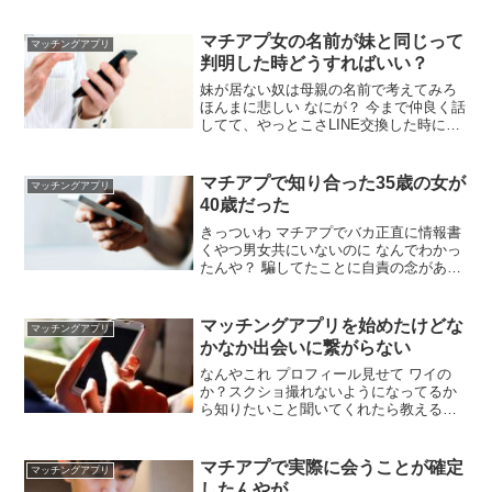
マチアプ女の名前が妹と同じって
マッチングアプリ
判明した時どうすればいい？
妹が居ない奴は母親の名前で考えてみろ
ほんまに悲しい なにが？ 今まで仲良く話
してて、やっとこさLINE交換した時に名
前が妹と同じやったんやぞ 関係あるか？
ワイの元カノは自分の母親と同じ名前だ
ったし 名前が一緒だけでそんななるか？
マチアプで知り合った35歳の女が
マッチングアプリ
愛せるか？
40歳だった
きっついわ マチアプでバカ正直に情報書
くやつ男女共にいないのに なんでわかっ
たんや？ 騙してたことに自責の念があっ
たらしい イッチはいくつなん？ 27 どっ
ちにしてもだいぶ下やんけ、35なら良か
ったんかよ いうて誤差やろ
マッチングアプリを始めたけどな
マッチングアプリ
かなか出会いに繋がらない
なんやこれ プロフィール見せて ワイの
か？スクショ撮れないようになってるか
ら知りたいこと聞いてくれたら教えるで
まずマッチングしないししたとしても返
事が返ってこんわ 女もやっとるけど プロ
フィール加工なんて当たり前やが もちろ
マチアプで実際に会うことが確定
マッチングアプリ
んイッチも加工してるよな？ 全くしてな
したんやが