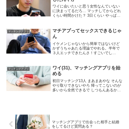
いわ嘘つきたくないし
ワイに会いたいと思う女性なんていない
に決まってるだろ… マッチしてからどれ
くらい時間かけた？ 3日くらい やっぱ業
者？なんか変なビジネスやらされる？ 頑
張れ セミナーの勧誘やぞ 交番の近く集合
にすればええ ちなPairs 大変なことが起
マチアプってセックスできるじゃ
マッチングアプリ
こる気がする
ん
イケメンじゃないから簡単ではないけど
かずうちゃあたる理論でやれる。半年で
３人エッチできたんさ！すごいでし
ょ！！？真剣な相手を見つけているなか
篩にかけた女は、体目当てにシフトチェ
ンジするんさ！ すごいね立派だよ動かな
ワイ(31)、マッチングアプリを始
マッチングアプリ
い男が多過ぎるからな行動すればやれる
める
んだよ
初日マッチング13人 まあまあやな そんな
やり取りできないやろ 帰ってこないのが
多いから全然できるで しつもんあるか？
だいぶマッチングするやん 年収高いかイ
ケメン？ 年収のせてない ふつめん どこ
の地域や？ 北海道 いうてアクティブなの
4/13やけどな
マッチングアプリで出会った相手と結婚
をしてるけど質問ある？