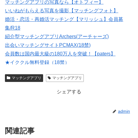
マッチングアプリの写真なら【オトフィー】
いいねがもらえる写真を撮影【マッチングフォト】
婚活・恋活・再婚活マッチング【マリッシュ】会員募
集/R18
紹介型マッチングアプリArchers(アーチャーズ)
出会いマッチングサイトPCMAX(18禁)
会員数は国内最大級の180万人を突破！【paters】
★イククル無料登録（18禁）
大人のための恋愛コミュニティサイト →→【無料体験受
マッチングアプリ
マッチングアプリ
付中】←←
シェアする
admin
関連記事