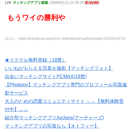
129:
マッチングアプリ速報
23/09/02(土) 22:35:26
ID:4yWn
もうワイの勝利や
元スレ：https://hayabusa.open2ch.net/test/read.cgi/livejupiter/1693616676/
★イククル無料登録（18禁）
いいねがもらえる写真を撮影【マッチングフォト】
出会いマッチングサイトPCMAX(18禁)
【Photojoy】マッチングアプリ専門のプロフィール写真撮
影サービス
大人のための恋愛コミュニティサイト →→【無料体験受
付中】←←
紹介型マッチングアプリArchers(アーチャーズ)
マッチングアプリの写真なら【オトフィー】