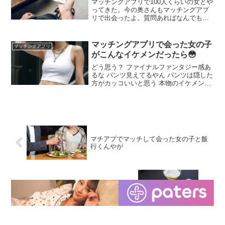
マッチングアプリで100人くらいの女とや
ってきた。今の奥さんもマッチングアプ
リで出会ったよ。質問あればなんでも答
えるよ！ 低スぺでもそこそこ遊べるのな
い？ Omiaiとかいいんじゃない？？ 相手
も年齢高め(30代)が多いけど ちなみに顔
マッチングアプリで会った女の子
マッチングアプリ
に自身がある人はティンダーかタップル
がこんなイケメンだったら😳
どう思う？ ファイナルファンタジー感あ
るな パンツ見えてるやん パンツは隠した
方がカッコいいと思う 本物のイケメンの
雄ワイが男にはかなわないと思わせる屈
服セックスする カルバンクライン見せた
いだけやろ 華奢すぎ 女にしか見えない
マチアプでマッチして会った女の子と飯
行くんやが
マッチングアプリで会ったお姉さんと宅
飲みするんやがｗｗｗｗ