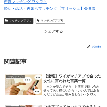
恋愛マッチング ワクワク
婚活・恋活・再婚活マッチング【マリッシュ】会員募
集/R18
マッチングアプリ
マッチングアプリ
会員数は国内最大級の180万人を突破！【paters】
シェアする
admin
関連記事
【速報】ワイがマチアプで会った
マッチングアプリ
女性に言われた言葉一覧
・本とか読んでそう・お店前で待ち合わ
せってあり得ないから・いい人ではある
んだけど会話が噛み合わない・(バスケや
ってたことに対して)え～意外笑・(大学が
理系なことに対して)あ～やっぱり笑・友
達としてなら面白そうだけど付き合うと
マチアプってセックスできるじゃ