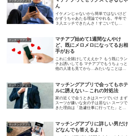
マッチングアプリ
したら無理 なあこれあかんやろ…
ん
イケメンじゃないから簡単ではないけど
かずうちゃあたる理論でやれる。半年で
３人エッチできたんさ！すごいでし
ょ！！？真剣な相手を見つけているなか
篩にかけた女は、体目当てにシフトチェ
ンジするんさ！ すごいね立派だよ動かな
マチアプ始めて1週間なんやけ
マッチングアプリ
い男が多過ぎるからな行動すればやれる
ど、既にメロメロになってるお相
んだよ
手がおる
これに全賭けしてええか？ もう既にラン
チお誘いしてる マチアプでもうちょっと
他の人達も見てから…みたいなことは考
えられへん 正直言ってもう顔も文体も全
部好きや どういうやりとりしたの？ 職業
と趣味の話 ワイの職業はちょっと特殊な
マッチングアプリで会ってもホテ
マッチングアプリ
んやけど、親身に聞いてくれて良い感じ
ルに誘えない←これの対処法
に話も展開してくれる
家の近くで会うときはスーツでいけ まず
スーツが嫌いな女の子は居ない スーツで
きた理由は「急遽仕事に行ってた」とか
でいい それで暫くしてから「ごめん、一
回家に着替えに帰ってもいい？」って言
え そしたら大体家まで着いてくるから、
マッチングアプリに詳しい男だけ
マッチングアプリ
何か飲み物でも出せば完璧や マッチング
どなんでも答えるよ！
アプリなんて女の子の方も半分その気