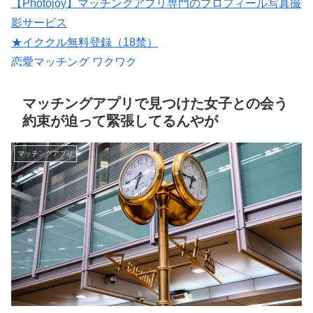
【Photojoy】マッチングアプリ専門のプロフィール写真撮
影サービス
★イククル無料登録（18禁）
恋愛マッチング ワクワク
いいねがもらえる写真を撮影【マッチングフォト】
会員数は国内最大級の180万人を突破！【paters】
マッチングアプリで見つけた女子との会う
約束が迫って緊張してるんやが
マッチングアプリ