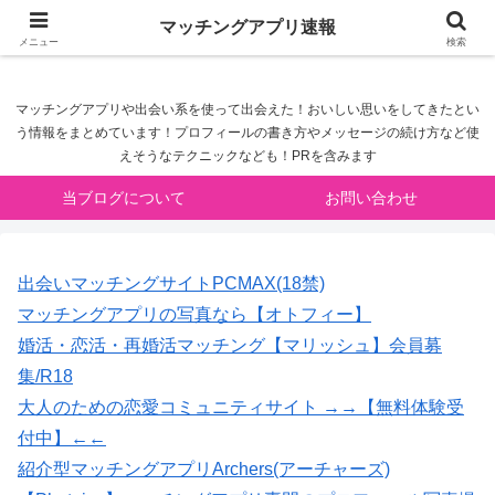
マッチングアプリ速報
マッチングアプリ速報
メニュー
検索
マッチングアプリや出会い系を使って出会えた！おいしい思いをしてきたとい
う情報をまとめています！プロフィールの書き方やメッセージの続け方など使
えそうなテクニックなども！PRを含みます
当ブログについて
お問い合わせ
出会いマッチングサイトPCMAX(18禁)
マッチングアプリの写真なら【オトフィー】
婚活・恋活・再婚活マッチング【マリッシュ】会員募
集/R18
大人のための恋愛コミュニティサイト →→【無料体験受
付中】←←
紹介型マッチングアプリArchers(アーチャーズ)