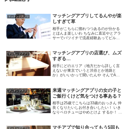
マッチングアプリしてるんやが楽
マッチングアプリ
しすぎて草
相手がこちらに惚れつつあるのが分かる
とほんま楽しいわ ちなみに直近やとアラ
サーでバツイチで流産経験あってピル常
用しとって7年前に性病経験ありの女の子
から生セックス持ち掛けられとるわ どう
すっかな…w わかるわ 相手を堕とす瞬間
マッチングアプリの店選び、ムズ
マッチングアプリ
がたまらんよな人妻寝取ったりシンママ
すぎる…
口説くの楽しいけど遊べば遊ぶほど女の
こと信じられなくなるわ
相手にどのエリア（地方だから詳しく言
えないが東京でいうと渋谷とか池袋と
か）がいいかって聞いたんや そんでA駅
が行きやすいからそこの近くだと嬉しい
って言われたんや ワイが店選びは任せて
ください！って言って女受けしそうなカ
来週マッチングアプリの女の子と
マッチングアプリ
フェを探したんや いい店があったから
ご飯行くけど気をつける事ある？
「ここどうですか？」
相手は25歳でこちらは33歳のおっさん 仲
良くなりたいしお付き合いしたい！ いき
なりベロチューはやめとけよ するか！ 顔
は？ 相手の子は純朴な感じで可愛い！ こ
っちは普通 セックスしたい？ そりゃ将来
的にはしたいけどね あかんとおもったら
マチアプで知り合ってもう5回も
マッチングアプリ