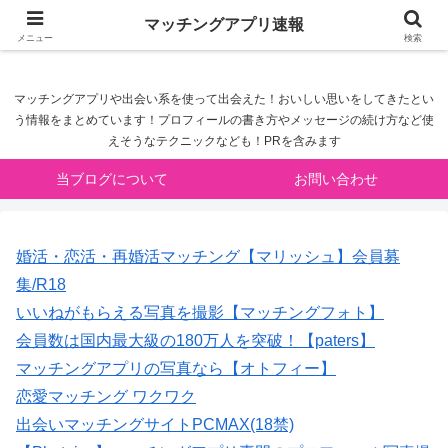
マッチングアプリ速報
マッチングアプリ速報
メニュー
検索
マッチングアプリや出会い系を使って出会えた！おいしい思いをしてきたとい
う情報をまとめています！プロフィールの書き方やメッセージの続け方など使
えそうなテクニックなども！PRを含みます
当ブログについて
お問い合わせ
婚活・恋活・再婚活マッチング【マリッシュ】会員募
集/R18
いいねがもらえる写真を撮影【マッチングフォト】
会員数は国内最大級の180万人を突破！【paters】
マッチングアプリの写真なら【オトフィー】
恋愛マッチング ワクワク
出会いマッチングサイトPCMAX(18禁)