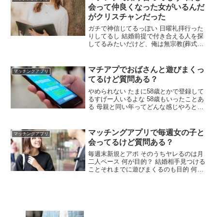
心を鬼にして割り勘にしろ おごったら後
会って仲良くなった女がいるんだ
悔するぞ
がクリスチャンだった
ガチで神信じてるっぽい 日曜礼拝行った
りしてるし 結婚前提で付き合える人を探
してるみたいだけど、俺は無宗教(葬式と
か墓は仏教) 厳しいかな？ ヤレないけど
いいんか？ そういう信者はかなり少ない
だろ カトリックかプロテスタントぐらい
マチアプでおばさんと遊びまくっ
マッチングアプリ
聞きなよ プロテスタント
てるけど質問ある？
やめられない たまに58歳とかで登録して
るすげー人いるよな 58歳もいったことあ
る 母親と同い年ってどんな感じやろと思
って やばいなお前w 会った後どう誘って
んの？ 会う前にラインでやり取りして相
手からエッチなこと言ってきたら いきな
マッチングアプリで毎週女の子と
マッチングアプリ
り家に呼ぶ そうじゃない場合はデート
会ってるけど質問ある？
毎週末新規とアポ そのうちヤレるのは月
二人ペース 何が目的？ 結婚相手見つける
ことそれまでに遊びまくるのも目的 何人
か固定にした方がよくない？ 固定のセフ
レもいるよ やれそうな女の特徴は？ 酒に
飲まれる女 優柔不断、押しに弱い女 鞄と
かスマホケースが傷んでたり部屋が汚か
ったりだらしない女