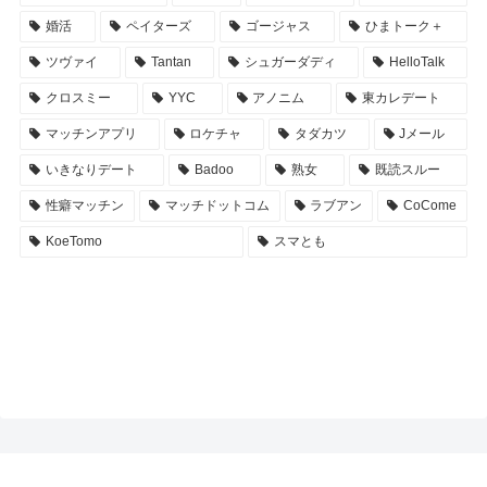
婚活
ペイターズ
ゴージャス
ひまトーク＋
ツヴァイ
Tantan
シュガーダディ
HelloTalk
クロスミー
YYC
アノニム
東カレデート
マッチンアプリ
ロケチャ
タダカツ
Jメール
いきなりデート
Badoo
熟女
既読スルー
性癖マッチン
マッチドットコム
ラブアン
CoCome
KoeTomo
スマとも