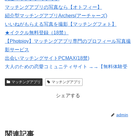
マッチングアプリの写真なら【オトフィー】
紹介型マッチングアプリArchers(アーチャーズ)
いいねがもらえる写真を撮影【マッチングフォト】
★イククル無料登録（18禁）
【Photojoy】マッチングアプリ専門のプロフィール写真撮
影サービス
出会いマッチングサイトPCMAX(18禁)
大人のための恋愛コミュニティサイト →→【無料体験受
付中】←←
マッチングアプリ
マッチングアプリ
会員数は国内最大級の180万人を突破！【paters】
シェアする
admin
関連記事