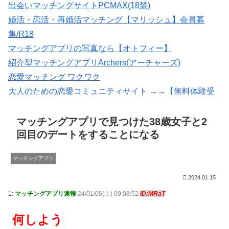
出会いマッチングサイトPCMAX(18禁)
婚活・恋活・再婚活マッチング【マリッシュ】会員募
集/R18
マッチングアプリの写真なら【オトフィー】
紹介型マッチングアプリArchers(アーチャーズ)
恋愛マッチング ワクワク
大人のための恋愛コミュニティサイト →→【無料体験受
付中】←←
いいねがもらえる写真を撮影【マッチングフォト】
マッチングアプリで見つけた38歳女子と2
回目のデートをすることになる
マッチングアプリ
2024.01.15
1:
マッチングアプリ速報
24/01/06(土) 09:08:52
ID:MRaT
何しよう