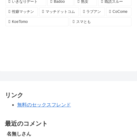
いきなりデート
Badoo
熟女
既読スルー
性癖マッチン
マッチドットコム
ラブアン
CoCome
KoeTomo
スマとも
リンク
無料のセックスフレンド
最近のコメント
名無しさん