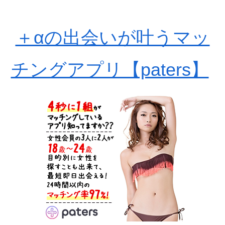
＋αの出会いが叶うマッ
チングアプリ【paters】