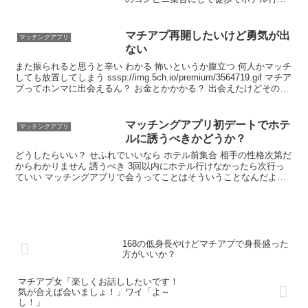
たで～ なお事後 初めてアメリカ人とヤっ
たけどクッソエロいな 英語話せるん？ チ
ャット中はDeepl翻訳使ったで 現地はと
マチアプ再開したいけど勇気が出
マッチングアプリ
りあえずフィーリングや
ない
また振られると思うと辛い わかる 怖いというか腹立つ 何人かマッチ
しても放置してしまう sssp://img.5ch.io/premium/3564719.gif マチア
プってホンマに出会えるん？ お金とかかかる？ 出会えたけどその過
程がだるい
​マッチングアプリ初デートでホテ
マッチングアプリ
ルに誘うべきかどうか？
どうしたらいい？ せふれでいいなら ホテル前集合 相手の性格次第だ
からわかりません 誘うべき 3回以内にホテル行けなかったら次行っ
ていい マッチングアプリで会うってことはそういうことなんだよ
ね？ 会う前に電話して好きな体位とか聞くだろ普通 ワロタ 男女の会
話がしたい
168の低身長やけどマチアプで身長盛った
方がいいか？
マチアプ女「楽しくお話ししたいです！
気が合えば会いましょ！」ワイ「よ～
し！」