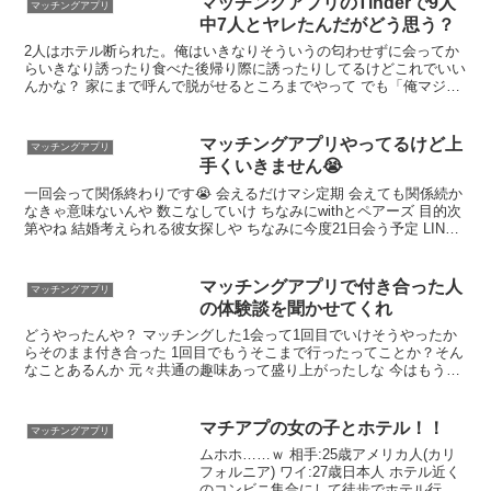
マッチングアプリのTinderで9人
マッチングアプリ
中7人とヤレたんだがどう思う？
2人はホテル断られた。俺はいきなりそういうの匂わせずに会ってか
らいきなり誘ったり食べた後帰り際に誘ったりしてるけどこれでいい
んかな？ 家にまで呼んで脱がせるところまでやって でも「俺マジで
何やってんだろ」ってなってさめてしもーた お前いいやつだな お前
ならTinderやらんでもいい出会いあるよ
マッチングアプリやってるけど上
マッチングアプリ
手くいきません😭
一回会って関係終わりです😭 会えるだけマシ定期 会えても関係続か
なきゃ意味ないんや 数こなしていけ ちなみにwithとペアーズ 目的次
第やね 結婚考えられる彼女探しや ちなみに今度21日会う予定 LINE
電話してそこそこ仲良くなった 今度は信じたい 会えてるなら諦めな
けりゃいけるで 100人に会う精神でいろ
マッチングアプリで付き合った人
マッチングアプリ
の体験談を聞かせてくれ
どうやったんや？ マッチングした1会って1回目でいけそうやったか
らそのまま付き合った 1回目でもうそこまで行ったってことか？そん
なことあるんか 元々共通の趣味あって盛り上がったしな 今はもう結
婚したで 飯行って次の約束する→遊ぶ→次の約束→…ってなってま
うんやけど、どこらへんでアタックすべきなんや？
マチアプの女の子とホテル！！
マッチングアプリ
ムホホ……ｗ 相手:25歳アメリカ人(カリ
フォルニア) ワイ:27歳日本人 ホテル近く
のコンビニ集合にして徒歩でホテル行っ