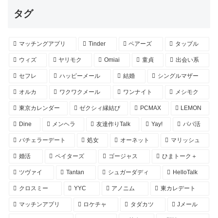
タグ
マッチングアプリ
Tinder
ペアーズ
タップル
ウィズ
ヤリモク
Omiai
童貞
出会い系
セフレ
ハッピーメール
結婚
シングルマザー
オルカ
ワクワクメール
ワンナイト
メシモク
東京カレンダー
ゼクシィ縁結び
PCMAX
LEMON
Dine
メンヘラ
友達作りTalk
Yay!
パパ活
バチェラーデート
処女
オーネット
マリッシュ
婚活
ペイターズ
ゴージャス
ひまトーク＋
ツヴァイ
Tantan
シュガーダディ
HelloTalk
クロスミー
YYC
アノニム
東カレデート
マッチンアプリ
ロケチャ
タダカツ
Jメール