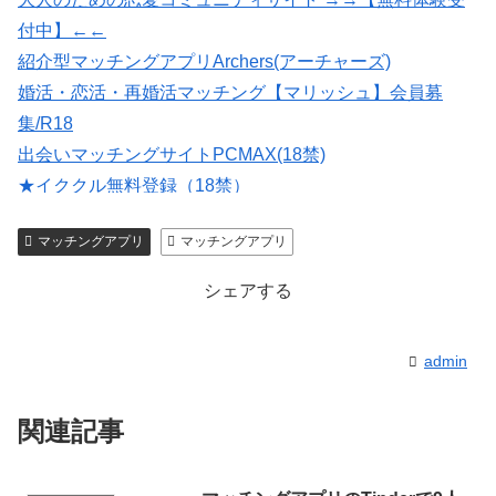
付中】←←
紹介型マッチングアプリArchers(アーチャーズ)
婚活・恋活・再婚活マッチング【マリッシュ】会員募
集/R18
出会いマッチングサイトPCMAX(18禁)
★イククル無料登録（18禁）
マッチングアプリの写真なら【オトフィー】
マッチングアプリ
マッチングアプリ
会員数は国内最大級の180万人を突破！【paters】
シェアする
admin
関連記事