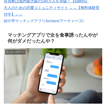
会員数は国内最大級の180万人を突破！【paters】
大人のための恋愛コミュニティサイト →→【無料体験受
付中】←←
紹介型マッチングアプリArchers(アーチャーズ)
【Photojoy】マッチングアプリ専門のプロフィール写真撮
影サービス
マッチングアプリで女を食事誘ったんやが
何がダメだったんや？
マッチングアプリ