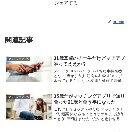
シェアする
admin
関連記事
31歳童貞のチー牛だけどマチアプ
マッチングアプリ
やってええか？
スペック 169 63 年収 350 ちな車持ち😎
どや？ 痩せようよ 筋肉や💪😜 ギャンブ
ルってする？ しない 友達と雀荘で麻雀や
るぐらいや🀄 ギャンブルしないのに低身
長で太り気味で童貞チー牛は今のところ
やばめ せめてタバコくらいは吸うのか？
35歳だがマッチングアプリで知り
マッチングアプリ
合った21歳と会う事になった
これはもうセックスやろな マッチングア
プリ最高やで さぁてどうホテルまで誘う
べきか 最初はまた会いたいと思わせる事
が大事やで それ大事やな 最初が肝心やで
ちなみに去年はめっちゃ可愛い爆乳18才