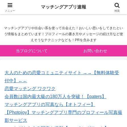
マッチングアプリ速報
マッチングアプリ速報
メニュー
検索
マッチングアプリや出会い系を使って出会えた！おいしい思いをしてきたとい
う情報をまとめています！プロフィールの書き方やメッセージの続け方など使
えそうなテクニックなども！PRを含みます
当ブログについて
お問い合わせ
大人のための恋愛コミュニティサイト →→【無料体験受
付中】←←
恋愛マッチング ワクワク
会員数は国内最大級の180万人を突破！【paters】
マッチングアプリの写真なら【オトフィー】
【Photojoy】マッチングアプリ専門のプロフィール写真撮
影サービス