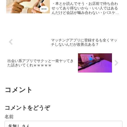
・本とか読んでそう・お店前で待ち合わ
せってあり得ないから・いい人ではある
んだけど会話が噛み合わない・(バスケや
ってたことに対して)え～意外笑・(大学が
理系なことに対して)あ～やっぱり笑・友
達としてなら面白そうだけど付き合うと
したら無理 なあこれあかんやろ…
マッチングアプリに登録するも全くマッ
チしないんだが改善点ある？
出会い系アプリでサクッと一発ヤッてき
た話きいてくれｗｗｗｗｗ
コメント
コメントをどうぞ
名前