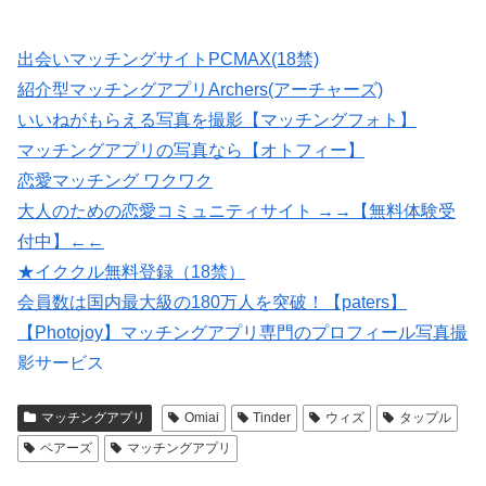
出会いマッチングサイトPCMAX(18禁)
紹介型マッチングアプリArchers(アーチャーズ)
いいねがもらえる写真を撮影【マッチングフォト】
マッチングアプリの写真なら【オトフィー】
恋愛マッチング ワクワク
大人のための恋愛コミュニティサイト →→【無料体験受
付中】←←
★イククル無料登録（18禁）
会員数は国内最大級の180万人を突破！【paters】
【Photojoy】マッチングアプリ専門のプロフィール写真撮
影サービス
婚活・恋活・再婚活マッチング【マリッシュ】会員募
マッチングアプリ
Omiai
Tinder
ウィズ
タップル
集/R18
ペアーズ
マッチングアプリ