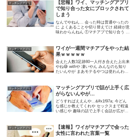
彼女にしたで 35でモテるのは体鍛えてる
【悲報】ワイ、マッチングアプリ
マッチングアプリ
奴かイケメンやな イッチの経験人数を教
で知り合った女にブロックされて
えてくれ
しまう
なんでやねん… 会った時は普通やったの
に よくあることや切り替えてけ 経緯が意
味わからんねん ①マチアプで知り合う ②
向こうのが乗り気で会うことになる ③1
回会ってライン交換する ④2回会った次
の週くらいから予定合わんくなる ⑤ワイ
ワイが一週間マチアプをやった結
マッチングアプリ
が通話の提案しても既読無視 ⑥向こうが
果ｗｗｗｗｗ
休み取れんくて忙しい
会えた人数3足跡80一人付き合えた上出来
やね😅 withや 凄いやん みんなのも知り
たいんやが まあモテるやつは使わんわな
ワイはツヴァイ セックスできんの 一人だ
けお泊まりしたわ 処女はおるんか？ ワイ
は1ヶ月くらいかかったわ
マッチングアプリで話が上手く広
マッチングアプリ
がらないんやが…
どうすればええんや…&#x1f97a; 今どん
な感じか教えてくれや セックスまで程遠
い感じや 趣味の話で上手く会話が広がら
んくてどうすればいいのか分からん
&#x1f97a; 共通の趣味か？ それで広がら
ないなら諦めろ 相手が話したくないだけ
【速報】ワイがマチアプで会った
マッチングアプリ
や 相手の趣味に興味ある感じで話すんだ
女性に言われた言葉一覧
よ