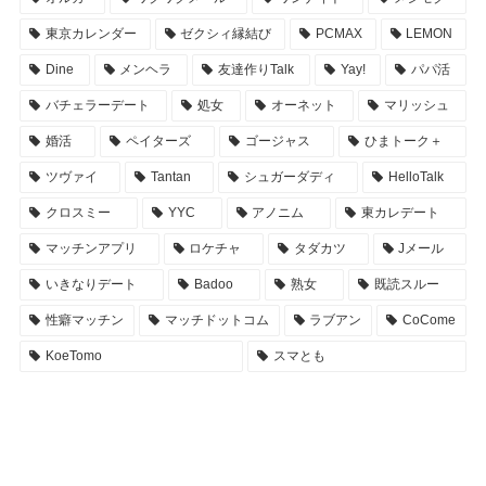
東京カレンダー
ゼクシィ縁結び
PCMAX
LEMON
Dine
メンヘラ
友達作りTalk
Yay!
パパ活
バチェラーデート
処女
オーネット
マリッシュ
婚活
ペイターズ
ゴージャス
ひまトーク＋
ツヴァイ
Tantan
シュガーダディ
HelloTalk
クロスミー
YYC
アノニム
東カレデート
マッチンアプリ
ロケチャ
タダカツ
Jメール
いきなりデート
Badoo
熟女
既読スルー
性癖マッチン
マッチドットコム
ラブアン
CoCome
KoeTomo
スマとも