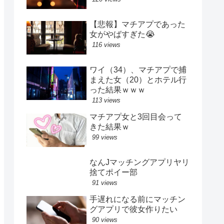
【悲報】マチアプであった
女がやばすぎた😭
116 views
ワイ（34）、マチアプで捕
まえた女（20）とホテル行
った結果ｗｗｗ
113 views
マチアプ女と3回目会って
きた結果ｗ
99 views
なんJマッチングアプリヤリ
捨てポイー部
91 views
手遅れになる前にマッチン
グアプリで彼女作りたい
90 views