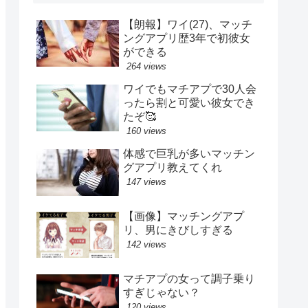
【朗報】ワイ(27)、マッチ
ングアプリ歴3年で初彼女
ができる
264 views
ワイでもマチアプで30人会
ったら割と可愛い彼女でき
たぞ🥰
160 views
体感で巨乳が多いマッチン
グアプリ教えてくれ
147 views
【画像】マッチングアプ
リ、男にきびしすぎる
142 views
マチアプの女って調子乗り
すぎじゃない？
120 views