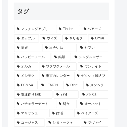
タグ
マッチングアプリ
Tinder
ペアーズ
タップル
ウィズ
ヤリモク
Omiai
童貞
出会い系
セフレ
ハッピーメール
結婚
シングルマザー
オルカ
ワクワクメール
ワンナイト
メシモク
東京カレンダー
ゼクシィ縁結び
PCMAX
LEMON
Dine
メンヘラ
友達作りTalk
Yay!
パパ活
バチェラーデート
処女
オーネット
マリッシュ
婚活
ペイターズ
ゴージャス
ひまトーク＋
ツヴァイ