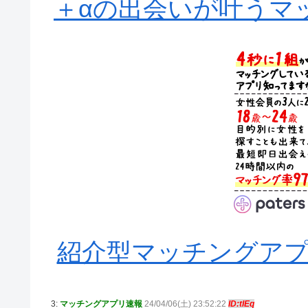
＋αの出会いが叶うマッ
紹介型マッチングアプリA
3:
マッチングアプリ速報
24/04/06(土) 23:52:22
ID:tIEq