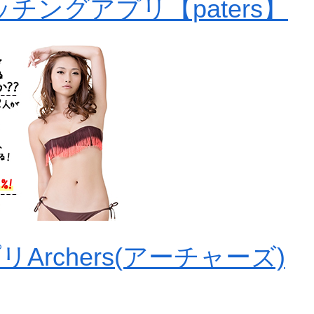
チングアプリ【paters】
rchers(アーチャーズ)