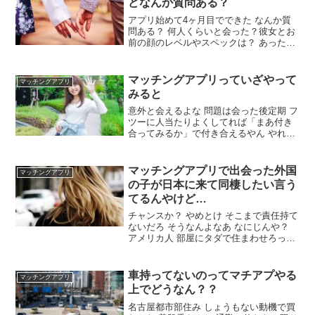
どなんか質問ある？
かって期間限定の店行きたいとかくるけ
どなあ
アプリ始めて4ヶ月目でできた なんか質
問ある？ 何人くらいと会った？彼女とお
前の顔のレベルやスペックは？ あったの
は3人くらい 彼女は社会人で見た目は普
通 俺は大学生で見た目はやっぱり普通 た
だどっちも人見知りでちょいコミュ障気
マッチングアプリっていざやって
マッチングアプリ
味(初めて会った時から人見知りなんです
みると
よねって話してた)な性格 お幸せにな 大
事にしろよ
意外と会えるよな 問題は会った後定期 フ
ツーに人当たりよくしてれば「まあ付き
合ってみるか」で付き合えるやん やれ
た？ 即だけならTinderでやれるで どんな
女や スッゴいキレイめ以外の女子大生な
ら大体 ちなワイいまの彼女Tinderで知り
マッチングアプリで出会った外国
マッチングアプリ
合ったで ほぼティンダー専やけど顔出し
の子が日本に来て同棲したい言う
なしでも普通に会えるで
てるんやけど…
チャンスか？ やめとけ そこまで責任持て
ないだろ そうなんよなあ なにじんや？
アメリカ人 部屋にタダで住まわせろって
ことじゃん それは別に問題ではない 知人
レベルならまぁありかもな フィリピーナ
か？ 確かドイツがルーツの白人だよ 背が
車持ってないのってマチアプやる
マッチングアプリ
高い ええんちゃう？ 上手く行けばグリー
上でどうなん？？
ンカードも獲得や
名古屋都市部住み しょうもない動機で買