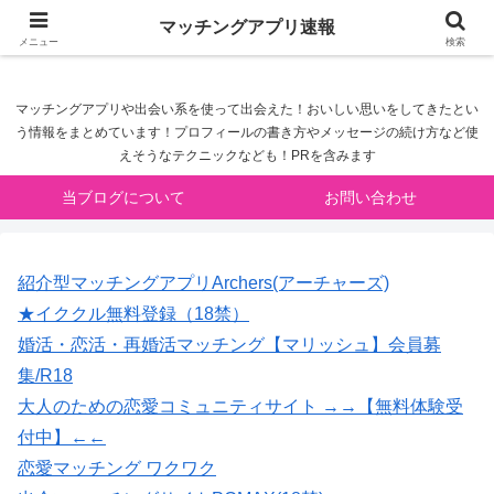
マッチングアプリ速報
マッチングアプリ速報
メニュー
検索
マッチングアプリや出会い系を使って出会えた！おいしい思いをしてきたとい
う情報をまとめています！プロフィールの書き方やメッセージの続け方など使
えそうなテクニックなども！PRを含みます
当ブログについて
お問い合わせ
紹介型マッチングアプリArchers(アーチャーズ)
★イククル無料登録（18禁）
婚活・恋活・再婚活マッチング【マリッシュ】会員募
集/R18
大人のための恋愛コミュニティサイト →→【無料体験受
付中】←←
恋愛マッチング ワクワク