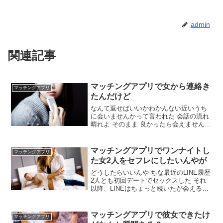
admin
関連記事
マッチングアプリで女から連絡き
マッチングアプリ
たんだけど
なんて返せばいいかわかんない近いうち
に会いませんかって言われた 会話の流れ
晴れよ そのまま 良かったら会えませんか
大人の関係で会える方を探してますって
ヤリステ 俺ヤリ捨てされるの？ 会いたき
ゃ会えばいいんじゃね 会ってみたいけど
マッチングアプリでワンナイトし
マッチングアプリ
すごく美人で俺あんまり性的魅力がない
た女2人をセフレにしたいんやが
し話も面白くないかもしれないから パパ
活じゃない
どうしたらいいんや ちな最近のLINE履歴
2人とも初回デートでセックスした それ
以降、LINEはちょっと続いたが会える約
束はできてない エッチよければ向こうか
らなんらかのアクションしてくるやん そ
うよなぁ、もう無理なんかな 例えばどん
マッチングアプリで彼女できたけ
マッチングアプリ
な感じで来るの 映画行こうとか、なんと