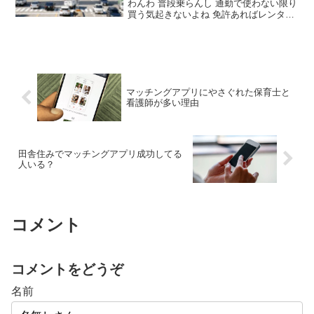
わんわ 普段乗らんし 通勤で使わない限り
買う気起きないよね 免許あればレンタカ
ーでもいける カーシェアは契約してる 月
1回乗るか乗らないかくらいだけど 名古
屋で車持ってないってのはちょっとキツ
いんじゃない？
マッチングアプリにやさぐれた保育士と
看護師が多い理由
田舎住みでマッチングアプリ成功してる
人いる？
コメント
コメントをどうぞ
名前