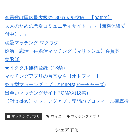
会員数は国内最大級の180万人を突破！【paters】
大人のための恋愛コミュニティサイト →→【無料体験受
付中】←←
恋愛マッチング ワクワク
婚活・恋活・再婚活マッチング【マリッシュ】会員募
集/R18
★イククル無料登録（18禁）
マッチングアプリの写真なら【オトフィー】
紹介型マッチングアプリArchers(アーチャーズ)
出会いマッチングサイトPCMAX(18禁)
【Photojoy】マッチングアプリ専門のプロフィール写真撮
影サービス
マッチングアプリ
ウィズ
マッチングアプリ
いいねがもらえる写真を撮影【マッチングフォト】
シェアする