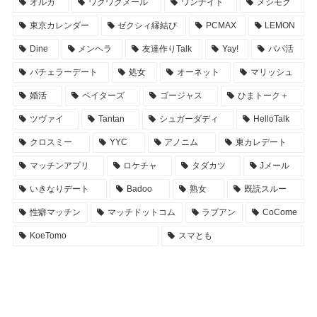
オルカ
ワクワクメール
ワンナイト
メシモク
東京カレンダー
ゼクシィ縁結び
PCMAX
LEMON
Dine
メンヘラ
友達作りTalk
Yay!
パパ活
バチェラーデート
処女
オーネット
マリッシュ
婚活
ペイターズ
ゴージャス
ひまトーク＋
ツヴァイ
Tantan
シュガーダディ
HelloTalk
クロスミー
YYC
アノニム
東カレデート
マッチンアプリ
ロケチャ
タダカツ
Jメール
いきなりデート
Badoo
熟女
既読スルー
性癖マッチン
マッチドットコム
ラブアン
CoCome
KoeTomo
スマとも