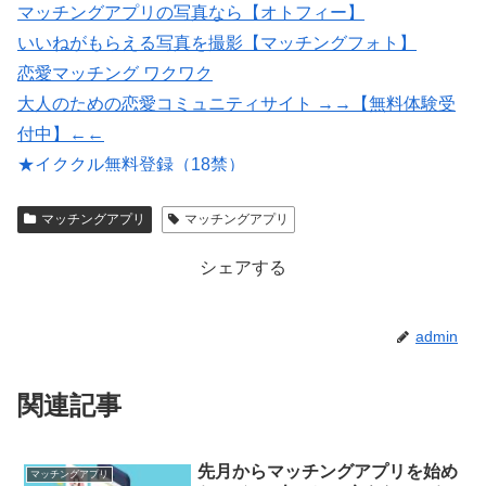
マッチングアプリの写真なら【オトフィー】
いいねがもらえる写真を撮影【マッチングフォト】
恋愛マッチング ワクワク
大人のための恋愛コミュニティサイト →→【無料体験受
付中】←←
★イククル無料登録（18禁）
紹介型マッチングアプリArchers(アーチャーズ)
マッチングアプリ
マッチングアプリ
出会いマッチングサイトPCMAX(18禁)
シェアする
admin
関連記事
先月からマッチングアプリを始め
マッチングアプリ