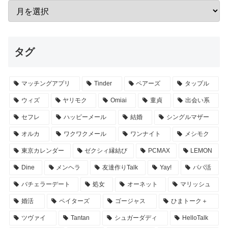
タグ
マッチングアプリ
Tinder
ペアーズ
タップル
ウィズ
ヤリモク
Omiai
童貞
出会い系
セフレ
ハッピーメール
結婚
シングルマザー
オルカ
ワクワクメール
ワンナイト
メシモク
東京カレンダー
ゼクシィ縁結び
PCMAX
LEMON
Dine
メンヘラ
友達作りTalk
Yay!
パパ活
バチェラーデート
処女
オーネット
マリッシュ
婚活
ペイターズ
ゴージャス
ひまトーク＋
ツヴァイ
Tantan
シュガーダディ
HelloTalk