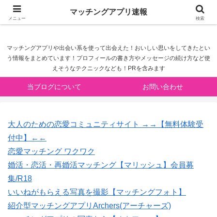
マッチングアプリ速報
マッチングアプリ速報
メニュー
検索
マッチングアプリや出会い系を使って出会えた！おいしい思いをしてきたとい
う情報をまとめています！プロフィールの書き方やメッセージの続け方など使
えそうなテクニックなども！PRを含みます
当ブログについて
お問い合わせ
大人のための恋愛コミュニティサイト →→【無料体験受
付中】←←
恋愛マッチング ワクワク
婚活・恋活・再婚活マッチング【マリッシュ】会員募
集/R18
いいねがもらえる写真を撮影【マッチングフォト】
紹介型マッチングアプリArchers(アーチャーズ)