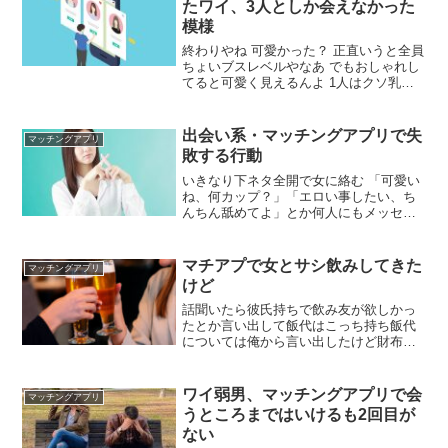
たワイ、3人としか会えなかった
模様
終わりやね 可愛かった？ 正直いうと全員
ちょいブスレベルやなあ でもおしゃれし
てると可愛く見えるんよ 1人はクソ乳デ
カかった 2人は貧乳だった ちょいブス巨
乳とか最高やろ 贅沢いいなや でも会えた
だけでやれたわけちゃうんやだから萎え
出会い系・マッチングアプリで失
マッチングアプリ
てる 何でヤれんかったん？ 普通に飯食っ
敗する行動
て解散したからや
いきなり下ネタ全開で女に絡む 「可愛い
ね、何カップ？」「エロい事したい、ち
んちん舐めてよ」とか何人にもメッセー
ジ送ってた奴はワイ以外にも何人もいる
はず！ 拡散や身バレを警戒して顔写真を
載せない 本来は正しいのかもしれないけ
マチアプで女とサシ飲みしてきた
マッチングアプリ
どアプリでは男の顔無しは人権無い 可愛
けど
い写真の女数名にしかメッセージ送って
なかったわ
話聞いたら彼氏持ちで飲み友が欲しかっ
たとか言い出して飯代はこっち持ち飯代
については俺から言い出したけど財布出
す素振りすらなしんで少しボディタッチ
したらめっちゃ嫌そうな顔する何様やね
ん トイレ行くふりして割り勘して帰れよ
ワイ弱男、マッチングアプリで会
マッチングアプリ
まぁ楽しく飲んだからまだワンチャンあ
うところまではいけるも2回目が
ると思ってたのよ
ない