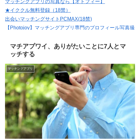
マッチングアプリの写真なら【オトフィー】
★イククル無料登録（18禁）
出会いマッチングサイトPCMAX(18禁)
【Photojoy】マッチングアプリ専門のプロフィール写真撮
影サービス
会員数は国内最大級の180万人を突破！【paters】
マチアプワイ、ありがたいことに7人とマ
ッチする
マッチングアプリ