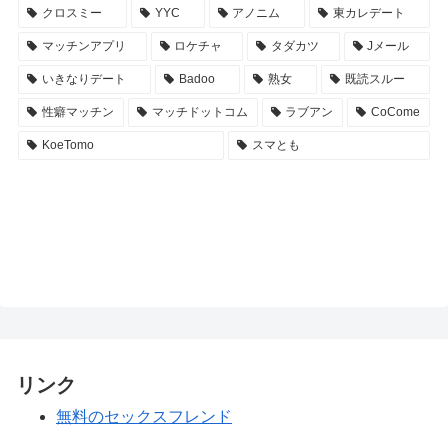
クロスミー
YYC
アノニム
東カレデート
マッチンアプリ
ロケチャ
タダカツ
Jメール
いきなりデート
Badoo
熟女
既読スルー
性癖マッチン
マッチドットコム
ラブアン
CoCome
KoeTomo
スマとも
リンク
無料のセックスフレンド