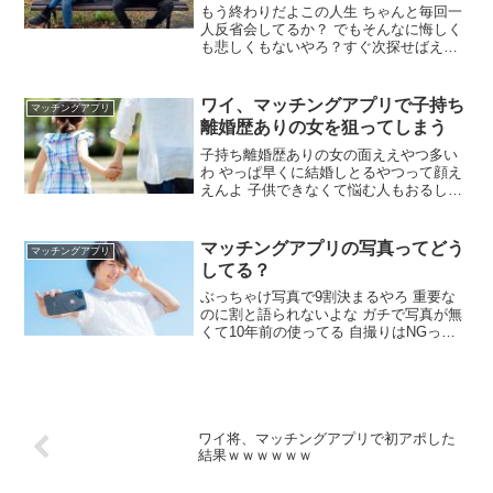
もう終わりだよこの人生 ちゃんと毎回一
人反省会してるか？ でもそんなに悔しく
も悲しくもないやろ？すぐ次探せばええ
んやし 女さん、マジで分からんわ いつも
プロフィールに使う画像で悩むわ お前ら
自撮りしてんの？ 友達に撮ってもらった
ワイ、マッチングアプリで子持ち
マッチングアプリ
旅行中の写真とかやわ いいねはまあ50く
離婚歴ありの女を狙ってしまう
らいや…
子持ち離婚歴ありの女の面ええやつ多い
わ やっぱ早くに結婚しとるやつって顔え
えんよ 子供できなくて悩む人もおるし子
連れはええぞ 子は鎹だよ たとえ連れ子で
も ワイ自分の遺伝子持った子供欲しくな
いからありやわ 一度は男に選ばれてるレ
マッチングアプリの写真ってどう
マッチングアプリ
ベルの容姿はあるわけやしな
してる？
ぶっちゃけ写真で9割決まるやろ 重要な
のに割と語られないよな ガチで写真が無
くて10年前の使ってる 自撮りはNGって
いうけど友人おらんから全身画像とか無
いんやが 友だちいないやつを見抜くため
に自撮りNGの文化があるんやで ワイも
友人0写真0だったからスマホ用の三脚用
意して、1人で他撮り風の自撮り写真とっ
たで
ワイ将、マッチングアプリで初アポした
結果ｗｗｗｗｗｗ