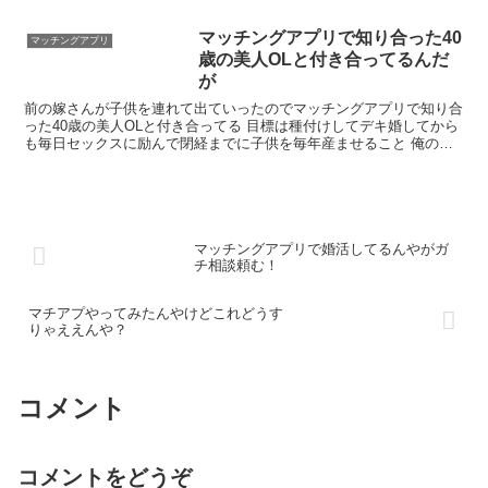
課金（1500円で10回） ありがとう
マッチングアプリで知り合った40
マッチングアプリ
歳の美人OLと付き合ってるんだ
が
前の嫁さんが子供を連れて出ていったのでマッチングアプリで知り合
った40歳の美人OLと付き合ってる 目標は種付けしてデキ婚してから
も毎日セックスに励んで閉経までに子供を毎年産ませること 俺のチ
ンチンは最近勃ちが悪いからリミットが近い マッチングアプリって
若い子以外にもいるんだ 俺もやろうかな
マッチングアプリで婚活してるんやがガ
チ相談頼む！
マチアプやってみたんやけどこれどうす
りゃええんや？
コメント
コメントをどうぞ