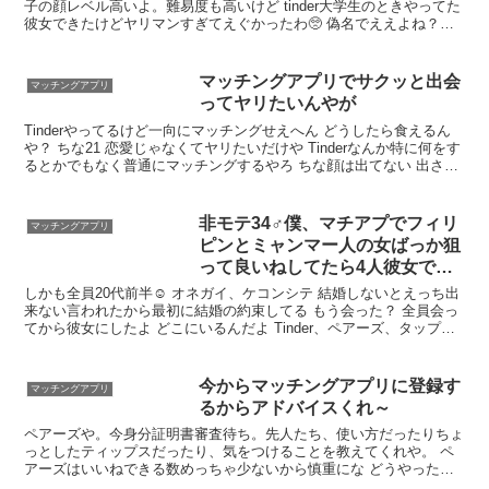
子の顔レベル高いよ。難易度も高いけど tinder大学生のときやってた
彼女できたけどヤリマンすぎてえぐかったわ🥺 偽名でええよね？🥺
もち偽名 いや相手加工詐欺してる場合あるから少しでも判断材料増
やせるようにインスタに移行した方がいいと思う
マッチングアプリでサクッと出会
マッチングアプリ
ってヤリたいんやが
Tinderやってるけど一向にマッチングせえへん どうしたら食えるん
や？ ちな21 恋愛じゃなくてヤリたいだけや Tinderなんか特に何をす
るとかでもなく普通にマッチングするやろ ちな顔は出てない 出さん
と無理？ 当たり前やろ やっぱそうか しゃあない顔出すわ 顔に自信
あるならやり目でも困らん
非モテ34♂僕、マチアプでフィリ
マッチングアプリ
ピンとミャンマー人の女ばっか狙
って良いねしてたら4人彼女でき
たｗｗｗ
しかも全員20代前半☺ オネガイ、ケコンシテ 結婚しないとえっち出
来ない言われたから最初に結婚の約束してる もう会った？ 全員会っ
てから彼女にしたよ どこにいるんだよ Tinder、ペアーズ、タップル
なるほど どうもありがとう
今からマッチングアプリに登録す
マッチングアプリ
るからアドバイスくれ～
ペアーズや。今身分証明書審査待ち。先人たち、使い方だったりちょ
っとしたティップスだったり、気をつけることを教えてくれや。 ペ
アーズはいいねできる数めっちゃ少ないから慎重にな どうやったら
復活すんの？ ログボで１つ～5つくらい 1月ごとに一気に30はいる