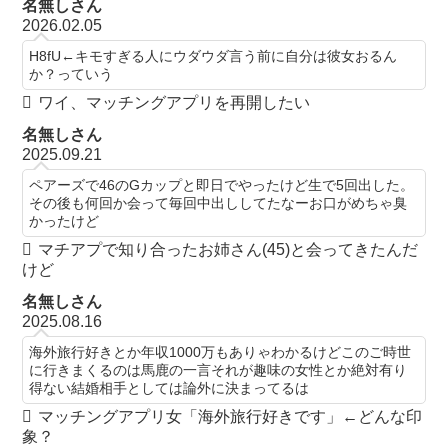
名無しさん
2026.02.05
H8fU←キモすぎる人にウダウダ言う前に自分は彼女おるん
か？っていう
ワイ、マッチングアプリを再開したい
名無しさん
2025.09.21
ペアーズで46のGカップと即日でやったけど生で5回出した。
その後も何回か会って毎回中出ししてたなーお口がめちゃ臭
かったけど
マチアプで知り合ったお姉さん(45)と会ってきたんだ
けど
名無しさん
2025.08.16
海外旅行好きとか年収1000万もありゃわかるけどこのご時世
に行きまくるのは馬鹿の一言それが趣味の女性とか絶対有り
得ない結婚相手としては論外に決まってるは
マッチングアプリ女「海外旅行好きです」←どんな印
象？