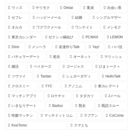
ウィズ
ヤリモク
Omiai
童貞
出会い系
セフレ
ハッピーメール
結婚
シングルマザー
オルカ
ワクワクメール
ワンナイト
メシモク
東京カレンダー
ゼクシィ縁結び
PCMAX
LEMON
Dine
メンヘラ
友達作りTalk
Yay!
パパ活
バチェラーデート
処女
オーネット
マリッシュ
婚活
ペイターズ
ゴージャス
ひまトーク＋
ツヴァイ
Tantan
シュガーダディ
HelloTalk
クロスミー
YYC
アノニム
東カレデート
マッチンアプリ
ロケチャ
タダカツ
Jメール
いきなりデート
Badoo
熟女
既読スルー
性癖マッチン
マッチドットコム
ラブアン
CoCome
KoeTomo
スマとも