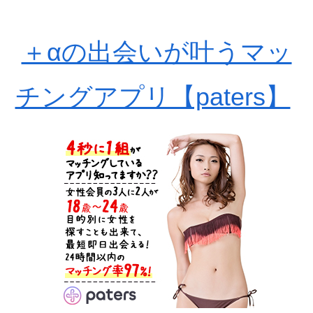
＋αの出会いが叶うマッ
チングアプリ【paters】