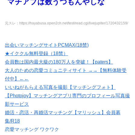
マチアプは数うつもんやしな
元スレ：https://hayabusa.open2ch.net/test/read.cgi/livejupiter/1720432159/
出会いマッチングサイトPCMAX(18禁)
★イククル無料登録（18禁）
会員数は国内最大級の180万人を突破！【paters】
大人のための恋愛コミュニティサイト →→【無料体験受
付中】←←
いいねがもらえる写真を撮影【マッチングフォト】
【Photojoy】マッチングアプリ専門のプロフィール写真撮
影サービス
婚活・恋活・再婚活マッチング【マリッシュ】会員募
集/R18
恋愛マッチング ワクワク