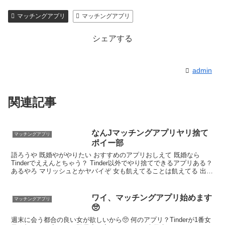
紹介型マッチングアプリArchers(アーチャーズ)
マッチングアプリ
マッチングアプリ
マッチングアプリの写真なら【オトフィー】
シェアする
admin
関連記事
なんJマッチングアプリヤリ捨て
マッチングアプリ
ポイー部
語ろうや 既婚やがやりたい おすすめのアプリおしえて 既婚なら
Tinderでええんとちゃう？ Tinder以外でやり捨てできるアプリある？
あるやろ マリッシュとかヤバイぞ 女も飢えてることは飢えてる 出会
いの場面減りまくりやからな ハピメとかでできるで なお完全にガチ
ャの模様 30代でいいなら結構いけるで
ワイ、マッチングアプリ始めます
マッチングアプリ
🥺
週末に会う都合の良い女が欲しいから🥺 何のアプリ？Tinderが1番女