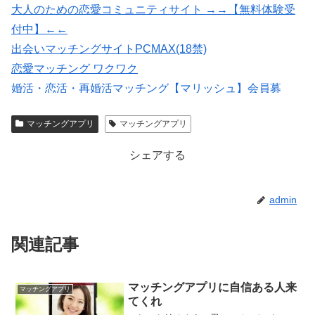
大人のための恋愛コミュニティサイト →→【無料体験受
付中】←←
出会いマッチングサイトPCMAX(18禁)
恋愛マッチング ワクワク
婚活・恋活・再婚活マッチング【マリッシュ】会員募
集/R18
マッチングアプリ
マッチングアプリ
紹介型マッチングアプリArchers(アーチャーズ)
シェアする
admin
関連記事
マッチングアプリに自信ある人来
マッチングアプリ
てくれ