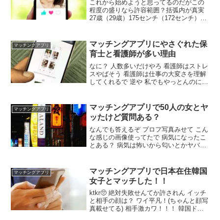
これから始めようと思ってるのだがこの
程度の盛りなら許容範囲？括弧内が真実
27歳（29歳）175センチ（172センチ）年
収750万（450万）早慶卒（日東駒専）大
手メーカー勤務（子会社）エンジニア
（エンジニア）みんなどの程度盛って
マッチングアプリにやさぐれた保
マッチングアプリ
る？ 余裕身長は5センチまでいけるぞ セ
育士と看護師が多い理由
ックスだけが目的ならいいんじゃね
なに？ 人数多いだけやろ 看護師はストレ
スやばそう 看護師は仕事の大変さを理解
してくれるで 逆や 私でもやっとんのに何
弱音吐いとんねんクソがと言ってくるで
保育士は仕事辞めたくてガツガツ来る 看
護師はストレスが性欲に変換されてガツ
マッチングアプリで50人の女とヤ
マッチングアプリ
ガツ 看護師ってそもそも休日合わん
ッたけど質問ある？
なんでも答えるぞ プロフ写真みせて こん
な感じの画像使ってたで 病気になったこ
とある？ 病気は怖いから匂いとかヤバそ
うな女はゴムつける事意識してるからか
まだ性病は貰ってない 1回だけ膀胱炎に
なって死ぬほど焦ったけど検査結果は陰
マッチングアプリで日本在住韓国
マッチングアプリ
性だった 50人とはそれっきり？ 今も話し
女子とマッチした！！
てるやつはいるけど少し遊んだ後はとっ
とと
ktkr🥺 絶対失敗せんてか許されん イッチ
と相手の顔は？ ワイ平凡！(ちゃんと顔写
真載せてる) 相手激カワ！！！ 韓国ドラ
マに出てきそうなくらい！ えろそう まじ