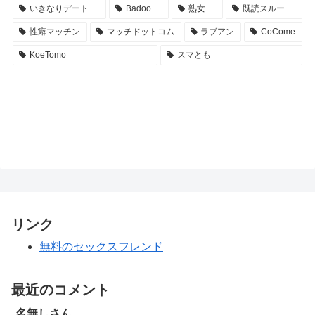
いきなりデート
Badoo
熟女
既読スルー
性癖マッチン
マッチドットコム
ラブアン
CoCome
KoeTomo
スマとも
リンク
無料のセックスフレンド
最近のコメント
名無しさん