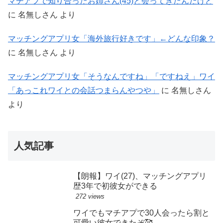
マチアプで知り合ったお姉さん(45)と会ってきたんだけど
に
名無しさん
より
マッチングアプリ女「海外旅行好きです」←どんな印象？
に
名無しさん
より
マッチングアプリ女「そうなんですね」「ですねえ」ワイ
「あっこれワイとの会話つまらんやつや」
に
名無しさん
より
人気記事
【朗報】ワイ(27)、マッチングアプリ
歴3年で初彼女ができる
272 views
ワイでもマチアプで30人会ったら割と
可愛い彼女できたぞ🥰