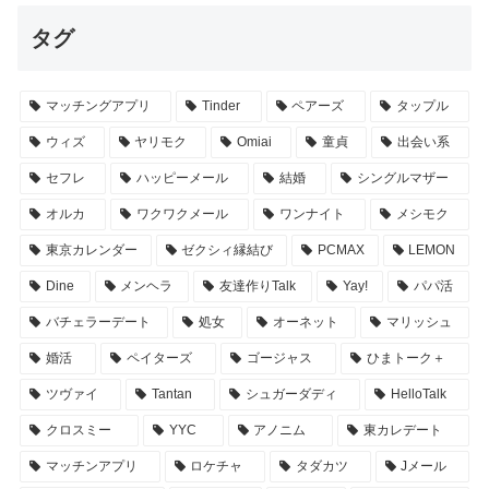
タグ
マッチングアプリ
Tinder
ペアーズ
タップル
ウィズ
ヤリモク
Omiai
童貞
出会い系
セフレ
ハッピーメール
結婚
シングルマザー
オルカ
ワクワクメール
ワンナイト
メシモク
東京カレンダー
ゼクシィ縁結び
PCMAX
LEMON
Dine
メンヘラ
友達作りTalk
Yay!
パパ活
バチェラーデート
処女
オーネット
マリッシュ
婚活
ペイターズ
ゴージャス
ひまトーク＋
ツヴァイ
Tantan
シュガーダディ
HelloTalk
クロスミー
YYC
アノニム
東カレデート
マッチンアプリ
ロケチャ
タダカツ
Jメール