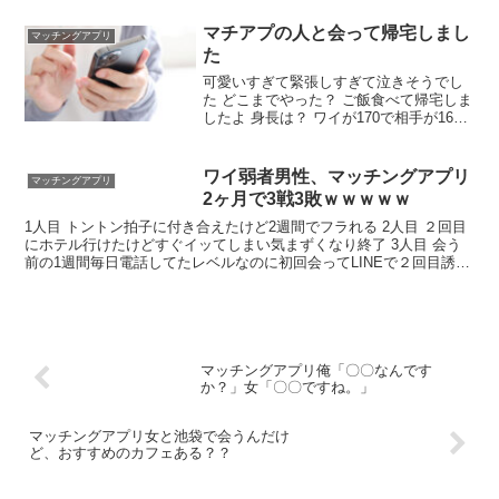
これ なもんで失敗は許されん 何歳？ ワ
イ24 相手22 ええやん、応援してるで あ
マチアプの人と会って帰宅しまし
マッチングアプリ
ざます！！！ どんな雰囲気や
た
可愛いすぎて緊張しすぎて泣きそうでし
た どこまでやった？ ご飯食べて帰宅しま
したよ 身長は？ ワイが170で相手が160
ないと思う お互いの年齢はら ワイが38相
手29 ほえー結構離れてるな どんな話する
んや 普通の会話やで どうやった？盛り上
ワイ弱者男性、マッチングアプリ
マッチングアプリ
がった？
2ヶ月で3戦3敗ｗｗｗｗｗ
1人目 トントン拍子に付き合えたけど2週間でフラれる 2人目 ２回目
にホテル行けたけどすぐイッてしまい気まずくなり終了 3人目 会う
前の1週間毎日電話してたレベルなのに初回会ってLINEで２回目誘う
も無視 まあまあスタンダード？ 全然弱男ちゃうやん ３人会えてるだ
け勝ちや
マッチングアプリ俺「〇〇なんです
か？」女「〇〇ですね。」
マッチングアプリ女と池袋で会うんだけ
ど、おすすめのカフェある？？