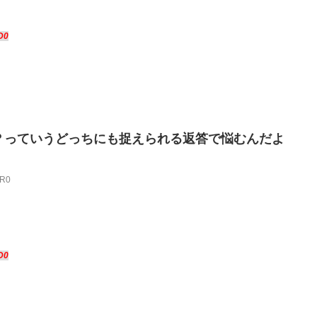
D0
？っていうどっちにも捉えられる返答で悩むんだよ
BR0
D0