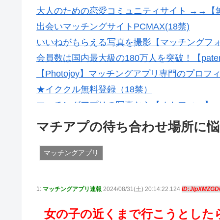
大人のための恋愛コミュニティサイト →→【
出会いマッチングサイトPCMAX(18禁)
いいねがもらえる写真を撮影【マッチングフ
会員数は国内最大級の180万人を突破！【pate
【Photojoy】マッチングアプリ専門のプロ
★イククル無料登録（18禁）
マッチングアプリの写真なら【オトフィー】
マチアプの待ち合わせ場所に
マッチングアプリ
1:
マッチングアプリ速報
2024/08/31(土) 20:14:22.124
ID:JlpXMZGD
女の子の近くまで行こうとした