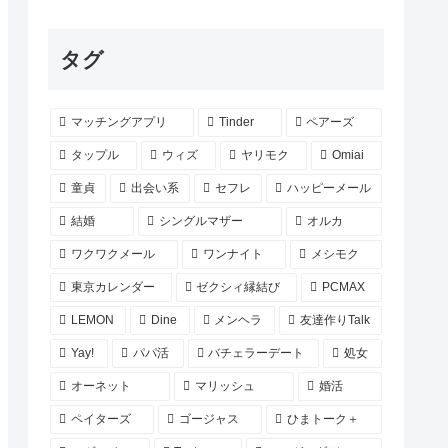
タグ
マッチングアプリ
Tinder
ペアーズ
タップル
ウィズ
ヤリモク
Omiai
童貞
出会い系
セフレ
ハッピーメール
結婚
シングルマザー
オルカ
ワクワクメール
ワンナイト
メシモク
東京カレンダー
ゼクシィ縁結び
PCMAX
LEMON
Dine
メンヘラ
友達作りTalk
Yay!
パパ活
バチェラーデート
処女
オーネット
マリッシュ
婚活
ペイターズ
ゴージャス
ひまトーク＋