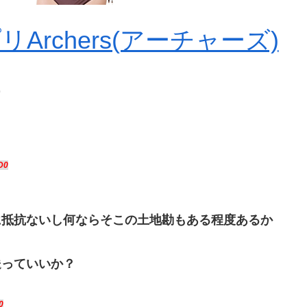
rchers(アーチャーズ)
0
D0
に抵抗ないし何ならそこの土地勘もある程度あるか
送っていいか？
0