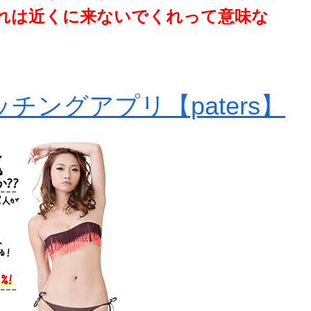
れは近くに来ないでくれって意味な
チングアプリ【paters】