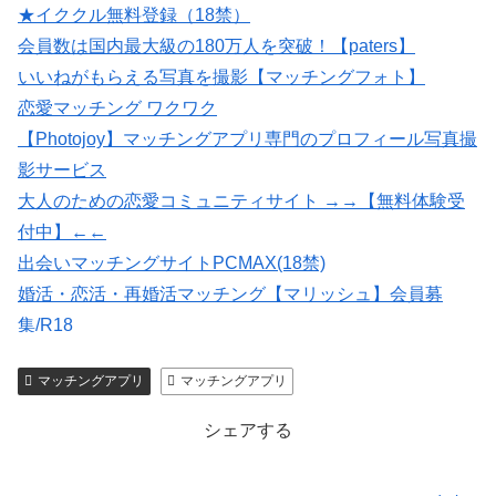
★イククル無料登録（18禁）
会員数は国内最大級の180万人を突破！【paters】
いいねがもらえる写真を撮影【マッチングフォト】
恋愛マッチング ワクワク
【Photojoy】マッチングアプリ専門のプロフィール写真撮
影サービス
大人のための恋愛コミュニティサイト →→【無料体験受
付中】←←
出会いマッチングサイトPCMAX(18禁)
婚活・恋活・再婚活マッチング【マリッシュ】会員募
集/R18
紹介型マッチングアプリArchers(アーチャーズ)
マッチングアプリ
マッチングアプリ
マッチングアプリの写真なら【オトフィー】
シェアする