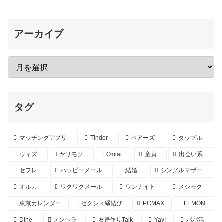
アーカイブ
タグ
マッチングアプリ
Tinder
ペアーズ
タップル
ウィズ
ヤリモク
Omiai
童貞
出会い系
セフレ
ハッピーメール
結婚
シングルマザー
オルカ
ワクワクメール
ワンナイト
メシモク
東京カレンダー
ゼクシィ縁結び
PCMAX
LEMON
Dine
メンヘラ
友達作りTalk
Yay!
パパ活