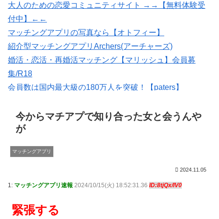
大人のための恋愛コミュニティサイト →→【無料体験受
付中】←←
マッチングアプリの写真なら【オトフィー】
紹介型マッチングアプリArchers(アーチャーズ)
婚活・恋活・再婚活マッチング【マリッシュ】会員募
集/R18
会員数は国内最大級の180万人を突破！【paters】
★イククル無料登録（18禁）
出会いマッチングサイトPCMAX(18禁)
今からマチアプで知り合った女と会うんや
が
マッチングアプリ
2024.11.05
1:
マッチングアプリ速報
2024/10/15(火) 18:52:31.36
ID:8tjQx/IV0
緊張する