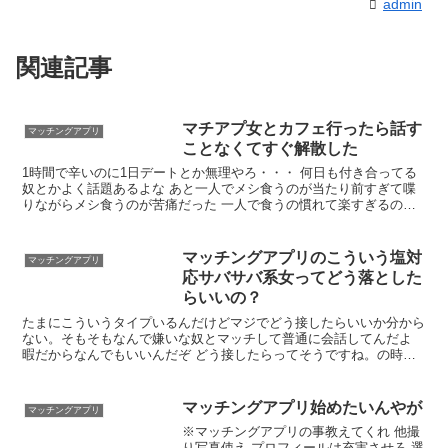
admin
関連記事
マチアプ女とカフェ行ったら話す
マッチングアプリ
ことなくてすぐ解散した
1時間で辛いのに1日デートとか無理やろ・・・ 何日も付き合ってる
奴とかよく話題あるよな あと一人でメシ食うのが当たり前すぎて喋
りながらメシ食うのが苦痛だった 一人で食うの慣れて楽すぎるの分
かる 夕方飲み屋で待ち合わせてちょっと駄弁ってホテル直でええの
よ
マッチングアプリのこういう塩対
マッチングアプリ
応サバサバ系女ってどう落とした
らいいの？
たまにこういうタイプいるんだけどマジでどう接したらいいか分から
ない。そもそもなんで嫌いな奴とマッチして普通に会話してんだよ
暇だからなんでもいいんだぞ どう接したらってそうですね。の時点
で切って次でしょ 一回ボケてみろ 確かに前のこういう系の女はボケ
たら普通に反応よくなった 出会い欲しいぃー！ってアピる癖に選り
好み
マッチングアプリ始めたいんやが
マッチングアプリ
※マッチングアプリの事教えてくれ 他撮
り写真使え プロフィールは充実させろ 選