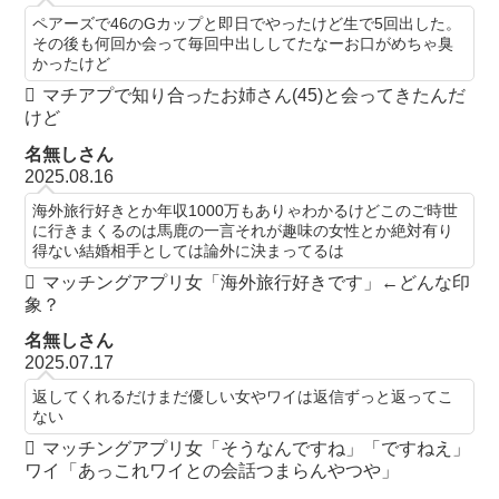
ペアーズで46のGカップと即日でやったけど生で5回出した。
その後も何回か会って毎回中出ししてたなーお口がめちゃ臭
かったけど
マチアプで知り合ったお姉さん(45)と会ってきたんだ
けど
名無しさん
2025.08.16
海外旅行好きとか年収1000万もありゃわかるけどこのご時世
に行きまくるのは馬鹿の一言それが趣味の女性とか絶対有り
得ない結婚相手としては論外に決まってるは
マッチングアプリ女「海外旅行好きです」←どんな印
象？
名無しさん
2025.07.17
返してくれるだけまだ優しい女やワイは返信ずっと返ってこ
ない
マッチングアプリ女「そうなんですね」「ですねえ」
ワイ「あっこれワイとの会話つまらんやつや」