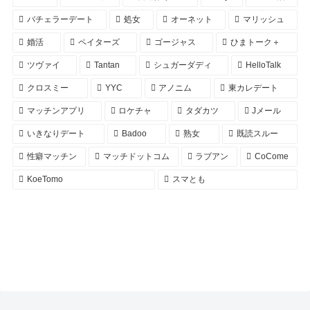
バチェラーデート
処女
オーネット
マリッシュ
婚活
ペイターズ
ゴージャス
ひまトーク＋
ツヴァイ
Tantan
シュガーダディ
HelloTalk
クロスミー
YYC
アノニム
東カレデート
マッチンアプリ
ロケチャ
タダカツ
Jメール
いきなりデート
Badoo
熟女
既読スルー
性癖マッチン
マッチドットコム
ラブアン
CoCome
KoeTomo
スマとも