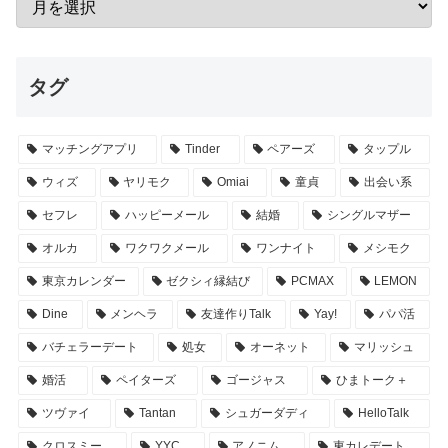
タグ
マッチングアプリ
Tinder
ペアーズ
タップル
ウィズ
ヤリモク
Omiai
童貞
出会い系
セフレ
ハッピーメール
結婚
シングルマザー
オルカ
ワクワクメール
ワンナイト
メシモク
東京カレンダー
ゼクシィ縁結び
PCMAX
LEMON
Dine
メンヘラ
友達作りTalk
Yay!
パパ活
バチェラーデート
処女
オーネット
マリッシュ
婚活
ペイターズ
ゴージャス
ひまトーク＋
ツヴァイ
Tantan
シュガーダディ
HelloTalk
クロスミー
YYC
アノニム
東カレデート