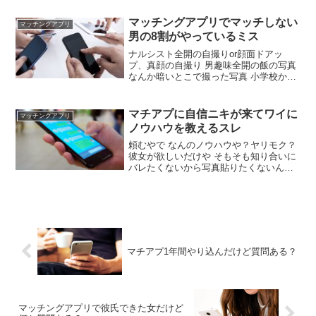
味ドライブ筋トレゲーム漫画 ワイより全
然スペック高いやん ワイも何やかんやで
マッチングアプリでマッチしない
マッチングアプリ
結婚できてるからイッチもそのうちいけ
男の8割がやっているミス
るやろ
ナルシスト全開の自撮りor顔面ドアッ
プ、真顔の自撮り 男趣味全開の飯の写真
なんか暗いとこで撮った写真 小学校から
変わらないファッションの写真 ネタで撮
ったであろう変な顔の写真 そもそも顔が
不鮮明の写真 笑顔がコンプレックスな非
マチアプに自信ニキが来てワイに
マッチングアプリ
モテって多い気がする 笑顔はほんま大事
ノウハウを教えるスレ
や
頼むやで なんのノウハウや？ヤリモク？
彼女が欲しいだけや そもそも知り合いに
バレたくないから写真貼りたくないんや
けど写真なしは無理なんか？ 加工すりゃ
ええやろ ワイデブやけどめちゃくちゃ優
しい彼女できたわ ほんま勿体無いくらい
ええ人や
マチアプ1年間やり込んだけど質問ある？
マッチングアプリで彼氏できた女だけど