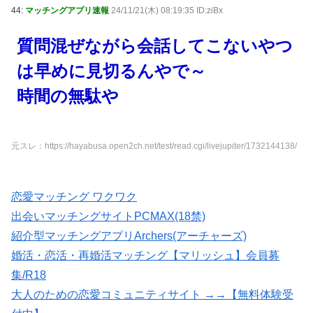
44:
マッチングアプリ速報
24/11/21(木) 08:19:35 ID:ziBx
質問混ぜながら会話してこないやつ
は早めに見切るんやで～
時間の無駄や
元スレ：https://hayabusa.open2ch.net/test/read.cgi/livejupiter/1732144138/
恋愛マッチング ワクワク
出会いマッチングサイトPCMAX(18禁)
紹介型マッチングアプリArchers(アーチャーズ)
婚活・恋活・再婚活マッチング【マリッシュ】会員募
集/R18
大人のための恋愛コミュニティサイト →→【無料体験受