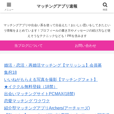
マッチングアプリ速報
マッチングアプリ速報
メニュー
検索
マッチングアプリや出会い系を使って出会えた！おいしい思いをしてきたとい
う情報をまとめています！プロフィールの書き方やメッセージの続け方など使
えそうなテクニックなども！PRを含みます
当ブログについて
お問い合わせ
婚活・恋活・再婚活マッチング【マリッシュ】会員募
集/R18
いいねがもらえる写真を撮影【マッチングフォト】
★イククル無料登録（18禁）
出会いマッチングサイトPCMAX(18禁)
恋愛マッチング ワクワク
紹介型マッチングアプリArchers(アーチャーズ)