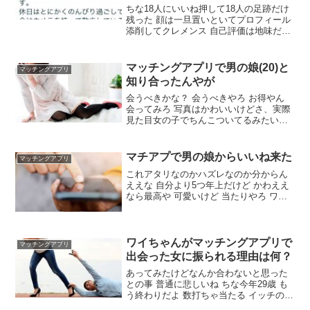
ちな18人にいいね押して18人の足跡だけ
残った 顔は一旦置いといてプロフィール
添削してクレメンス 自己評価は地味だし
陰キャ臭半端ない どういう女性から連絡
きて欲しいとかどういうデートするとか
書かれてない自分勝手な男 趣味とか書く
マッチングアプリで男の娘(20)と
マッチングアプリ
ならそれ関連するデートプランとか載せ
知り合ったんやが
られるやろ ガチ？？ やりすぎちゃう？
会うべきかな？ 会うべきやろ お得やん
会ってみろ 写真はかわいいけどさ、実際
見た目女の子でちんこついてるみたいな
感じちゃうよね ぶっちゃっけちょっと会
ってみて欲しい 一回通話とかしてみれば
ええやん イッチの気持ちはわかるで。ワ
マチアプで男の娘からいいね来た
マッチングアプリ
イも完全にノンケだけど男の娘モノのAV
これアタリなのかハズレなのか分からん
で抜きまくっとる
ええな 自分より5つ年上だけど かわええ
なら最高や 可愛いけど 当たりやろ ワイ
はふたなりが好きやねんな男の娘で抜い
たことないから分からん アタリなんか…
自分には扱えなさそうだけどな ワイはふ
たなりが好きやねん
ワイちゃんがマッチングアプリで
マッチングアプリ
出会った女に振られる理由は何？
あってみたけどなんか合わないと思った
との事 普通に悲しいね ちな今年29歳 も
う終わりだよ 数打ちゃ当たる イッチのス
ペック教えて 29歳 450万 173cm 66kg 趣