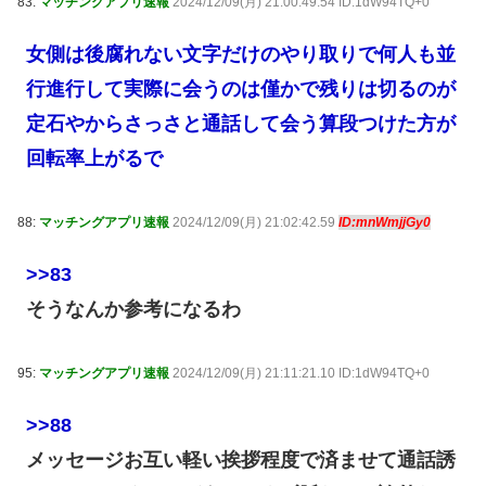
83:
マッチングアプリ速報
2024/12/09(月) 21:00:49.54 ID:1dW94TQ+0
女側は後腐れない文字だけのやり取りで何人も並
行進行して実際に会うのは僅かで残りは切るのが
定石やからさっさと通話して会う算段つけた方が
回転率上がるで
88:
マッチングアプリ速報
2024/12/09(月) 21:02:42.59
ID:mnWmjjGy0
>>83
そうなんか参考になるわ
95:
マッチングアプリ速報
2024/12/09(月) 21:11:21.10 ID:1dW94TQ+0
>>88
メッセージお互い軽い挨拶程度で済ませて通話誘