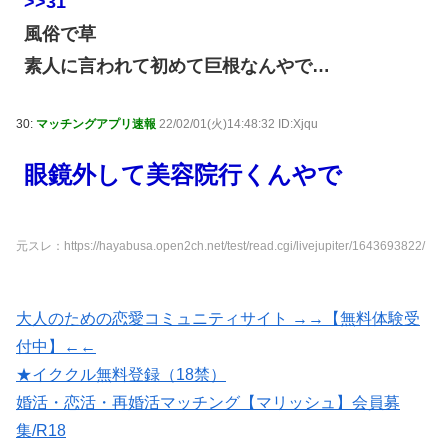
>>31
風俗で草
素人に言われて初めて巨根なんやで…
30:
マッチングアプリ速報
22/02/01(火)14:48:32 ID:Xjqu
眼鏡外して美容院行くんやで
元スレ：https://hayabusa.open2ch.net/test/read.cgi/livejupiter/1643693822/
大人のための恋愛コミュニティサイト →→【無料体験受
付中】←←
★イククル無料登録（18禁）
婚活・恋活・再婚活マッチング【マリッシュ】会員募
集/R18