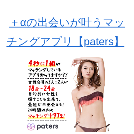
＋αの出会いが叶うマッ
チングアプリ【paters】