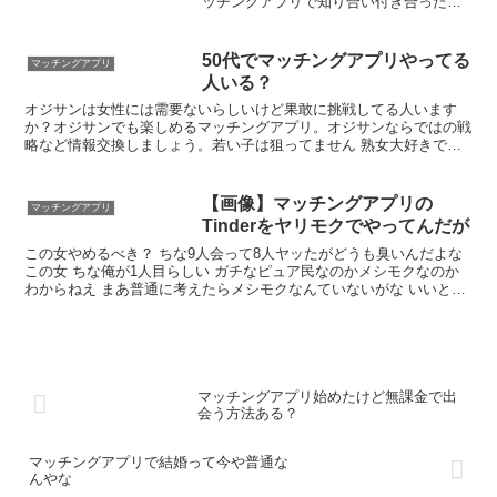
ッチングアプリで知り合い付き合った子
は、本当に色々興味持って聞いてきてく
れた 何のためにマッチングしたんだよっ
てやつおるよな 芸人じゃあるまいし完全
50代でマッチングアプリやってる
マッチングアプリ
に受け身の人を楽しませるトークスキル
人いる？
なんて持ってへんわな さっさと会える相
手に絞れ
オジサンは女性には需要ないらしいけど果敢に挑戦してる人います
か？オジサンでも楽しめるマッチングアプリ。オジサンならではの戦
略など情報交換しましょう。若い子は狙ってません 熟女大好きです
これならイケるよね？ 要は茶飲み友達募集程度でいいんだよなあ 若
い頃にマッチングアプリがあればなあ・・・・
【画像】マッチングアプリの
マッチングアプリ
Tinderをヤリモクでやってんだが
この女やめるべき？ ちな9人会って8人ヤッたがどうも臭いんだよな
この女 ちな俺が1人目らしい ガチなピュア民なのかメシモクなのか
わからねえ まあ普通に考えたらメシモクなんていないがな いいと思
うけど何がひっかかるの？ 確かに普通の男女の会話ならこれって普
通にいい感じだよな 俺歪んでるわ。
マッチングアプリ始めたけど無課金で出
会う方法ある？
マッチングアプリで結婚って今や普通な
んやな