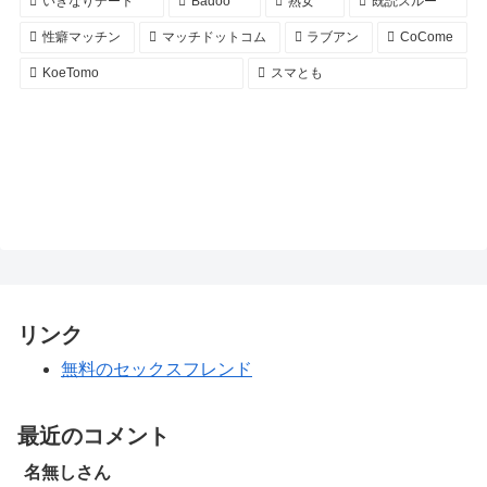
いきなりデート
Badoo
熟女
既読スルー
性癖マッチン
マッチドットコム
ラブアン
CoCome
KoeTomo
スマとも
リンク
無料のセックスフレンド
最近のコメント
名無しさん