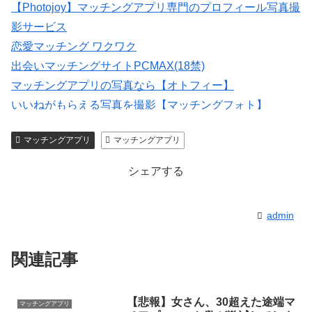
【Photojoy】マッチングアプリ専門のプロフィール写真撮
影サービス
恋愛マッチング ワクワク
出会いマッチングサイトPCMAX(18禁)
マッチングアプリの写真なら【オトフィー】
いいねがもらえる写真を撮影【マッチングフォト】
紹介型マッチングアプリArchers(アーチャーズ)
マッチングアプリ
マッチングアプリ
会員数は国内最大級の180万人を突破！【paters】
シェアする
admin
関連記事
【悲報】女さん、30超えた途端マ
マッチングアプリ