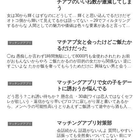
チアプのいいね数が激減してしま
う
女は30から輝くはずなのにどうして… 輝くと思い込んでるだけだぞ
オトコ側から輝いて見えてるかは語ってない ～29でフィルタリング
するからな 人間としての魅力や価値は色々な要素があると言っても
生物的な面ではその辺りでガクッと落ちるのは間違いないからな
マチアプ女と会ったけどご飯たか
マッチングアプリ
るだけだった
◯ね 愚痴しか言わず1時間無駄にして8000円も金使わされたわ お前
がおもんないからやろ ご飯たかるのが目的の女だから関係ない 逆に
すごいよな たかが飯を奢ってもらうためだけに 興味ない男と会うっ
て。 どんだけ貧乏なのっておもう
マッチングアプリで女の子をデー
マッチングアプリ
トに誘おうか悩んでる
どう思う？これ誘い待ちか？ 懸念点 ・30歳(ワイは恋人ではなくセフ
レが欲しい) ・返信かなり早い(プロフに寂しがり屋と書いてあるか
ら、メンヘラの可能性高い) とりあえずご飯誘って途中から酒も入れ
てホテルになだれ込め付き合うとかは言わずに相手を褒め倒せばいけ
るやろ これでいけなかったら次行くだけや うまく誘えよな
マッチングアプリ対策部
マッチングアプリ
会話続かん 話題がないんよ 質問しやすい
話振っても全然食いついてこない 前にマ