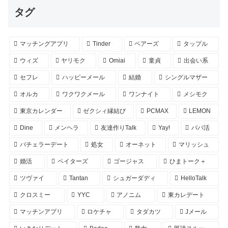
タグ
マッチングアプリ
Tinder
ペアーズ
タップル
ウィズ
ヤリモク
Omiai
童貞
出会い系
セフレ
ハッピーメール
結婚
シングルマザー
オルカ
ワクワクメール
ワンナイト
メシモク
東京カレンダー
ゼクシィ縁結び
PCMAX
LEMON
Dine
メンヘラ
友達作りTalk
Yay!
パパ活
バチェラーデート
処女
オーネット
マリッシュ
婚活
ペイターズ
ゴージャス
ひまトーク＋
ツヴァイ
Tantan
シュガーダディ
HelloTalk
クロスミー
YYC
アノニム
東カレデート
マッチンアプリ
ロケチャ
タダカツ
Jメール