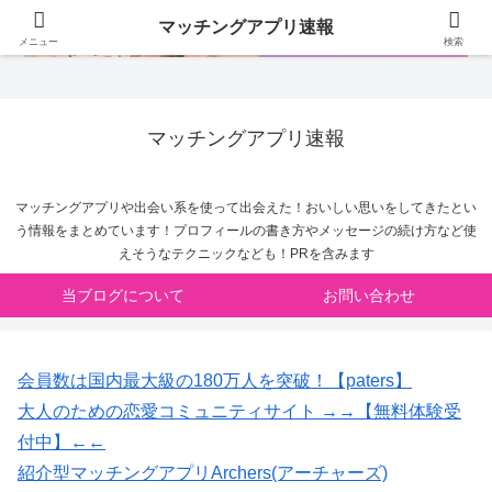
マッチングアプリ速報
メニュー
検索
マッチングアプリ速報
マッチングアプリや出会い系を使って出会えた！おいしい思いをしてきたとい
う情報をまとめています！プロフィールの書き方やメッセージの続け方など使
えそうなテクニックなども！PRを含みます
当ブログについて
お問い合わせ
会員数は国内最大級の180万人を突破！【paters】
大人のための恋愛コミュニティサイト →→【無料体験受
付中】←←
紹介型マッチングアプリArchers(アーチャーズ)