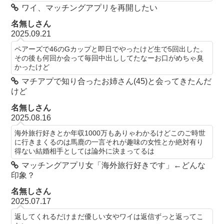
ワイ、マッチングアプリを再開したい
名無しさん
2025.09.21
ペアーズで46のGカップと即日でやったけど生で5回出した。
その後も何回か会って毎回中出ししてたなーお口がめちゃ臭
かったけど
マチアプで知り合ったお姉さん(45)と会ってきたんだ
けど
名無しさん
2025.08.16
海外旅行好きとか年収1000万もありゃわかるけどこのご時世
に行きまくるのは馬鹿の一言それが趣味の女性とか絶対有り
得ない結婚相手としては論外に決まってるは
マッチングアプリ女「海外旅行好きです」←どんな
印象？
名無しさん
2025.07.17
返してくれるだけまだ優しい女やワイは返信ずっと返ってこ