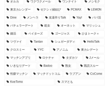
オルカ
ワクワクメール
ワンナイト
メシモク
東京カレンダー
ゼクシィ縁結び
PCMAX
LEMON
Dine
メンヘラ
友達作りTalk
Yay!
パパ活
バチェラーデート
処女
オーネット
マリッシュ
婚活
ペイターズ
ゴージャス
ひまトーク＋
ツヴァイ
Tantan
シュガーダディ
HelloTalk
クロスミー
YYC
アノニム
東カレデート
マッチンアプリ
ロケチャ
タダカツ
Jメール
いきなりデート
Badoo
熟女
既読スルー
性癖マッチン
マッチドットコム
ラブアン
CoCome
KoeTomo
スマとも