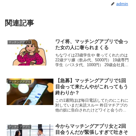
admin
関連記事
ワイ将、マッチングアプリで会っ
マッチングアプリ
た女の人に奢られまくる
ちなワイは23歳学生や 奢ってくれたのは
22歳デリ嬢（飲み代、5000円） 19歳専門
学生（パスタ代、1000円） 29歳会社員
（飲み代、6000円） 働いてる22歳デリ嬢
や29歳会社員ならまだしも なんで年下で
学生の19歳専門学生がワイに奢ってくれ
【急募】マッチングアプリで1回
マッチングアプリ
たんやろ？ よっぽどタイプなんやろ 羨ま
目会って来たんやがこれってもう
しいわ セックスは？
終わりか？
この1週間ほぼ毎日電話してたのにこれに
対していまだ未読スルー 昨日マチアプの
他の奴に告白されたけどワイと会うのも
あって保留してる状態やった 帰り際にバ
レンタインの小さいチョコ貰った まだ戦
える？ 明日の朝返信無かったら諦めるわ
今からマッチングアプリ女と2回
マッチングアプリ
来たらまだチャンスあるよな？
目会うんだが緊張しすぎて吐きそ