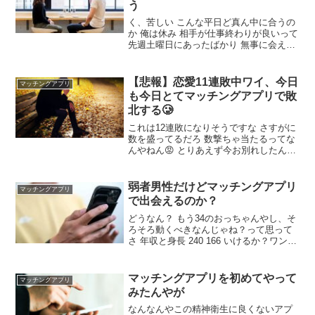
う
く、苦しい こんな平日ど真ん中に合うの
か 俺は休み 相手が仕事終わりが良いって
先週土曜日にあったばかり 無事に会える
といいな 2回目なら脈ありか取り敢えず
お試し2回目って感じ あっちは気軽に来
てるはずだし落ち着くんだ！ 頑張れよ 付
【悲報】恋愛11連敗中ワイ、今日
マッチングアプリ
き合うのかやりたいだけなのかどっちな
も今日とてマッチングアプリで敗
んだい 付き合いたい
北する🥲
これは12連敗になりそうですな さすがに
数を盛ってるだろ 数撃ちゃ当たるってな
んやねん😡 とりあえず今お別れしたんや
が 傷つかないし恥ずかしくないからいい
よな とりあえず今日はありがとやでーま
たご飯いこやでーって送るとするわ なん
弱者男性だけどマッチングアプリ
マッチングアプリ
でやなしてこうなったんや
で出会えるのか？
どうなん？ もう34のおっちゃんやし、そ
ろそろ動くべきなんじゃね？って思って
さ 年収と身長 240 166 いけるか？ワンチ
ャン 出会えるよ けどその年なら結婚を視
野に入れた付き合いがほぼだろうし年収
大事だよ おー 出会えるのはいいな！やろ
マッチングアプリを初めてやって
マッチングアプリ
うかな 基本はtinderがいい
みたんやが
なんなんやこの精神衛生に良くないアプ