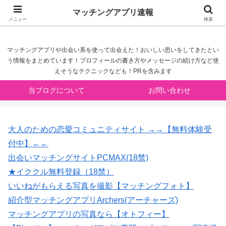
マッチングアプリ速報
マッチングアプリ速報
メニュー
検索
マッチングアプリや出会い系を使って出会えた！おいしい思いをしてきたとい
う情報をまとめています！プロフィールの書き方やメッセージの続け方など使
えそうなテクニックなども！PRを含みます
当ブログについて
お問い合わせ
大人のための恋愛コミュニティサイト →→【無料体験受
付中】←←
出会いマッチングサイトPCMAX(18禁)
★イククル無料登録（18禁）
いいねがもらえる写真を撮影【マッチングフォト】
紹介型マッチングアプリArchers(アーチャーズ)
マッチングアプリの写真なら【オトフィー】