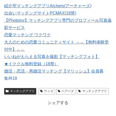
紹介型マッチングアプリArchers(アーチャーズ)
出会いマッチングサイトPCMAX(18禁)
【Photojoy】マッチングアプリ専門のプロフィール写真撮
影サービス
恋愛マッチング ワクワク
大人のための恋愛コミュニティサイト →→【無料体験受
付中】←←
いいねがもらえる写真を撮影【マッチングフォト】
★イククル無料登録（18禁）
婚活・恋活・再婚活マッチング【マリッシュ】会員募
集/R18
マッチングアプリの写真なら【オトフィー】
マッチングアプリ
ウィズ
ペアーズ
マッチングアプリ
会員数は国内最大級の180万人を突破！【paters】
シェアする