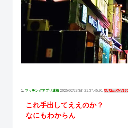
1:
マッチングアプリ速報
2025/02/23(日) 21:37:45.91
ID:T2mKVV15
これ手出してええのか？
なにもわからん