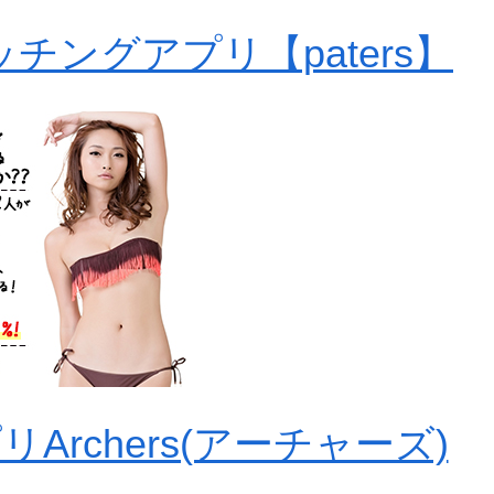
チングアプリ【paters】
rchers(アーチャーズ)