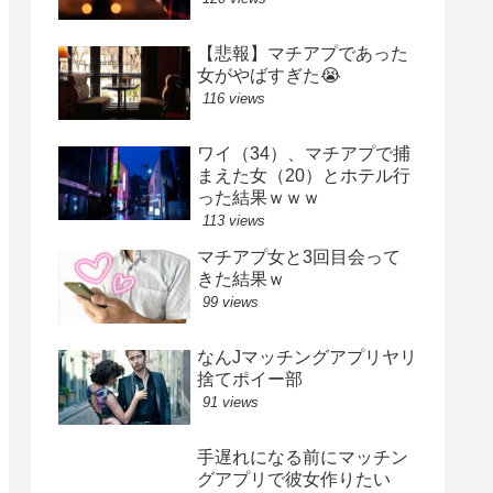
【悲報】マチアプであった
女がやばすぎた😭
116 views
ワイ（34）、マチアプで捕
まえた女（20）とホテル行
った結果ｗｗｗ
113 views
マチアプ女と3回目会って
きた結果ｗ
99 views
なんJマッチングアプリヤリ
捨てポイー部
91 views
手遅れになる前にマッチン
グアプリで彼女作りたい