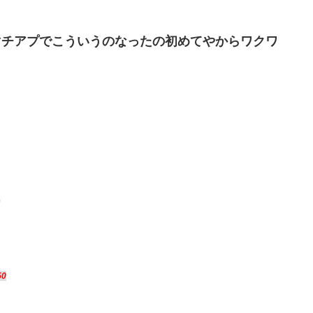
マチアプでこういうのなったの初めてやからワクワ
0
50