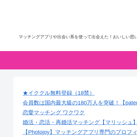
マッチングアプリや出会い系を使って出会えた！おいしい思
★イククル無料登録（18禁）
会員数は国内最大級の180万人を突破！【pate
恋愛マッチング ワクワク
婚活・恋活・再婚活マッチング【マリッシュ】会
【Photojoy】マッチングアプリ専門のプロ