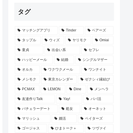
タグ
マッチングアプリ
Tinder
ペアーズ
タップル
ウィズ
ヤリモク
Omiai
童貞
出会い系
セフレ
ハッピーメール
結婚
シングルマザー
オルカ
ワクワクメール
ワンナイト
メシモク
東京カレンダー
ゼクシィ縁結び
PCMAX
LEMON
Dine
メンヘラ
友達作りTalk
Yay!
パパ活
バチェラーデート
処女
オーネット
マリッシュ
婚活
ペイターズ
ゴージャス
ひまトーク＋
ツヴァイ