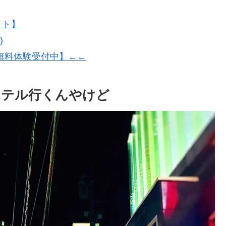
ォト】
)
無料体験受付中】←←
ホテル行くんやけど