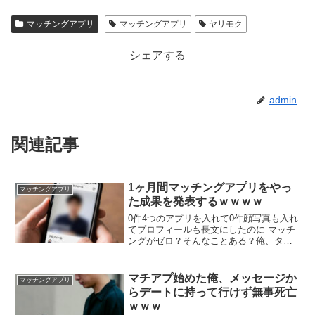
付中】←←
マッチングアプリ
マッチングアプリ
ヤリモク
マッチングアプリの写真なら【オトフィー】
シェアする
admin
関連記事
1ヶ月間マッチングアプリをやっ
マッチングアプリ
た成果を発表するｗｗｗｗ
0件4つのアプリを入れて0件顔写真も入れ
てプロフィールも長文にしたのに マッチ
ングがゼロ？そんなことある？俺、タッ
プル1ヶ月目にもう100人マッチングして
たぞ 顔写真と長文この時点でアウトです
離島とかクソみたいな過疎地住みなので
マチアプ始めた俺、メッセージか
マッチングアプリ
は ちなみに九州の田舎
らデートに持って行けず無事死亡
ｗｗｗ