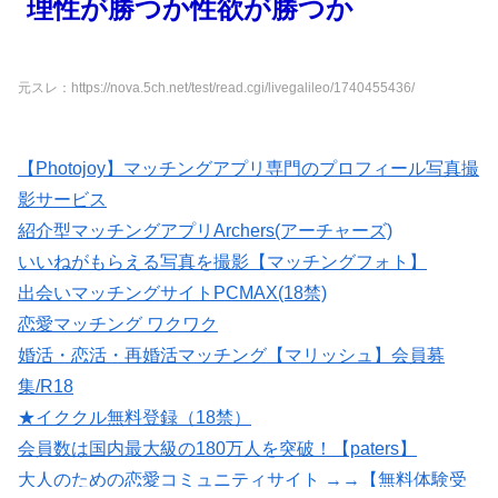
理性が勝つか性欲が勝つか
元スレ：https://nova.5ch.net/test/read.cgi/livegalileo/1740455436/
【Photojoy】マッチングアプリ専門のプロフィール写真撮
影サービス
紹介型マッチングアプリArchers(アーチャーズ)
いいねがもらえる写真を撮影【マッチングフォト】
出会いマッチングサイトPCMAX(18禁)
恋愛マッチング ワクワク
婚活・恋活・再婚活マッチング【マリッシュ】会員募
集/R18
★イククル無料登録（18禁）
会員数は国内最大級の180万人を突破！【paters】
大人のための恋愛コミュニティサイト →→【無料体験受