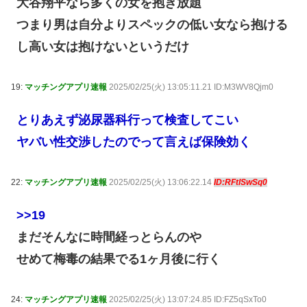
大谷翔平なら多くの女を抱き放題
つまり男は自分よりスペックの低い女なら抱ける
し高い女は抱けないというだけ
19:
マッチングアプリ速報
2025/02/25(火) 13:05:11.21 ID:M3WV8Qjm0
とりあえず泌尿器科行って検査してこい
ヤバい性交渉したのでって言えば保険効く
22:
マッチングアプリ速報
2025/02/25(火) 13:06:22.14
ID:RFtlSwSq0
>>19
まだそんなに時間経っとらんのや
せめて梅毒の結果でる1ヶ月後に行く
24:
マッチングアプリ速報
2025/02/25(火) 13:07:24.85 ID:FZ5qSxTo0