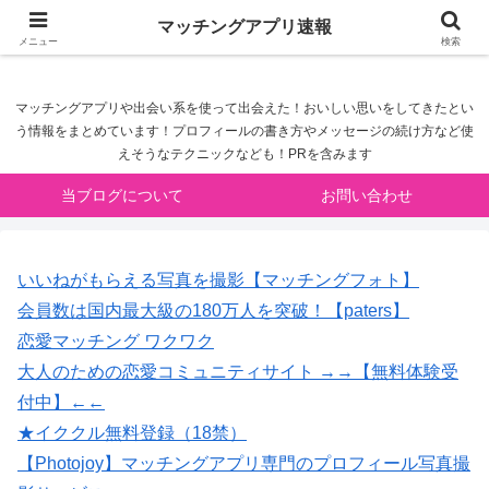
マッチングアプリ速報
マッチングアプリ速報
メニュー
検索
マッチングアプリや出会い系を使って出会えた！おいしい思いをしてきたとい
う情報をまとめています！プロフィールの書き方やメッセージの続け方など使
えそうなテクニックなども！PRを含みます
当ブログについて
お問い合わせ
いいねがもらえる写真を撮影【マッチングフォト】
会員数は国内最大級の180万人を突破！【paters】
恋愛マッチング ワクワク
大人のための恋愛コミュニティサイト →→【無料体験受
付中】←←
★イククル無料登録（18禁）
【Photojoy】マッチングアプリ専門のプロフィール写真撮