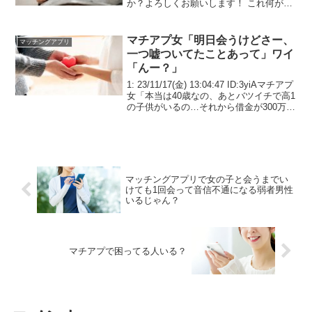
か？よろしくお願いします！ これ何がだ
めなの？ 敬語なところはOK プロフィー
ルに猫好きとあったならちゃんと牛好き
なんですか？って聞いてるか？そういう
マチアプ女「明日会うけどさー、
マッチングアプリ
とこから恋は始まるんだぞ マジそれ？ま
一つ嘘ついてたことあって」ワイ
ぁ試してみるか そんなメッセージ毎日10
「んー？」
通以上貰ってるからな
1: 23/11/17(金) 13:04:47 ID:3yiAマチアプ
女「本当は40歳なの、あとバツイチで高1
の子供がいるの…それから借金が300万あ
って」ワイ「はぇー…」マチアプ女「こ
んな女、ダメだよね」ワイ「いや、会う
だけなら良いよ」そ...
マッチングアプリで女の子と会うまでい
けても1回会って音信不通になる弱者男性
いるじゃん？
マチアプで困ってる人いる？