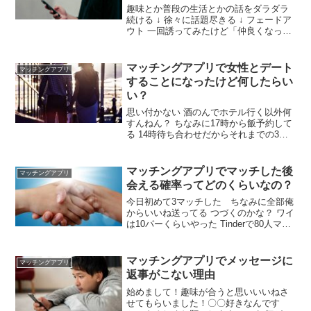
趣味とか普段の生活とかの話をダラダラ
続ける ↓ 徐々に話題尽きる ↓ フェードア
ウト 一回誘ってみたけど「仲良くなって
から」と断られ涙目 何歳だよ それによっ
て変わるわ 大学生とだけ言っておく 1回
会ってみませんか？って言った？ ランチ
マッチングアプリで女性とデート
マッチングアプリ
行きませんかって言った
することになったけど何したらい
い？
思い付かない 酒のんでホテル行く以外何
すんねん？ ちなみに17時から飯予約して
る 14時待ち合わせだからそれまでの3時
間や だから飲食関係はなし 会うの何回目
や？ 初 ホテル街の近くでカフェして 気
が合いそうだったらそのままホテルでえ
マッチングアプリでマッチした後
マッチングアプリ
え ワイはいつもこうしてる とにかくホテ
会える確率ってどのくらいなの？
ルに近い所にしろ
今日初めて3マッチした ちなみに全部俺
からいいね送ってる つづくのかな？ ワイ
は10パーくらいやった Tinderで80人マッ
チして会えたのは4人やな ワイは8割方会
える 言うても十数人しか会った事ないけ
ど数年前無駄にやり取りしてた時は中々
マッチングアプリでメッセージに
マッチングアプリ
会えなかったが最近は早めに誘う事でと
返事がこない理由
りあえず会うことは出来てる
始めまして！趣味が合うと思いいいねさ
せてもらいました！〇〇好きなんです