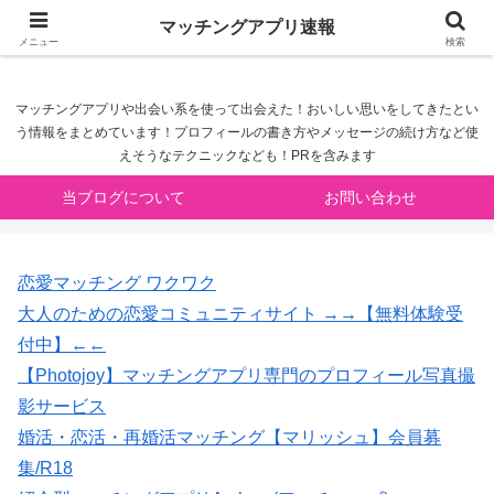
マッチングアプリ速報
マッチングアプリ速報
メニュー
検索
マッチングアプリや出会い系を使って出会えた！おいしい思いをしてきたとい
う情報をまとめています！プロフィールの書き方やメッセージの続け方など使
えそうなテクニックなども！PRを含みます
当ブログについて
お問い合わせ
恋愛マッチング ワクワク
大人のための恋愛コミュニティサイト →→【無料体験受
付中】←←
【Photojoy】マッチングアプリ専門のプロフィール写真撮
影サービス
婚活・恋活・再婚活マッチング【マリッシュ】会員募
集/R18