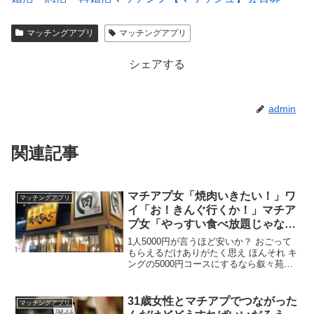
集/R18
マッチングアプリ
マッチングアプリ
マッチングアプリの写真なら【オトフィー】
シェアする
admin
関連記事
マチアプ女「焼肉いきたい！」ワ
マッチングアプリ
イ「お！きんぐ行くか！」マチア
プ女「やっすい食べ放題じゃない
ですか…」
1人5000円が言うほど安いか？ おごって
もらえるだけありがたく思え ほんそれ キ
ングの5000円コースにするなら叙々苑の
5000円ランチの方が喜ぶよ あれや、港区
女子（笑）なら銀座の鉄板焼き（1人2万
円）連れてってもらえると思ってるんや
31歳女性とマチアプでつながった
マッチングアプリ