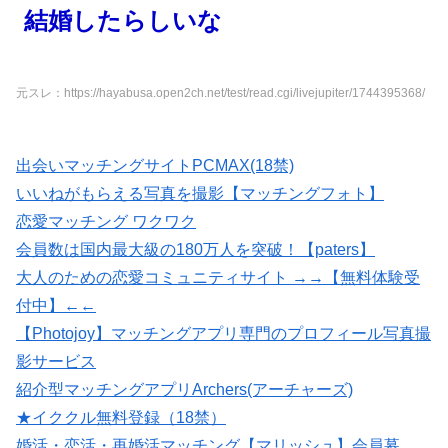
結婚したらしいな
元スレ：https://hayabusa.open2ch.net/test/read.cgi/livejupiter/1744395368/
出会いマッチングサイトPCMAX(18禁)
いいねがもらえる写真を撮影【マッチングフォト】
恋愛マッチング ワクワク
会員数は国内最大級の180万人を突破！【paters】
大人のための恋愛コミュニティサイト →→【無料体験受
付中】←←
【Photojoy】マッチングアプリ専門のプロフィール写真撮
影サービス
紹介型マッチングアプリArchers(アーチャーズ)
★イククル無料登録（18禁）
婚活・恋活・再婚活マッチング【マリッシュ】会員募