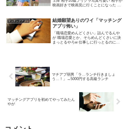
ュ障 相手20歳プリクラ写真可愛い 相手が
映画好きで映画見に行くことになった 仕
事は？ お互い大学生や 映画代ドリンク代
目当てで来るだけや それが割り勘がいい
って言ってくれてるんや アプリで出会っ
結婚願望ありのワイ「マッチング
マッチングアプリ
た方が後腐れないから正解ではある 初日
アプリ怖い」
にホテル行くのが正解
「職場恋愛めんどくさい」詰んでるんや
が 職場恋愛とか、そらめんどくさいに決
まっとるやろw 仕事しに行っとるのに恋
愛のゴタゴタまで持ち込んだら、もう地
獄やんけw特に別れた後とか最悪よw 気ま
ずいわ、周りにバレてたらネタにされる
わ、下手したら仕事にまで影響出るしな
マチアプ弱男「ラ…ランチ行きましょ
う…！」→5000円する高級ランチ
マッチングアプリを初めてやってみたん
やが
コメント