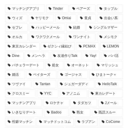
マッチングアプリ
Tinder
ペアーズ
タップル
ウィズ
ヤリモク
Omiai
童貞
出会い系
セフレ
ハッピーメール
結婚
シングルマザー
オルカ
ワクワクメール
ワンナイト
メシモク
東京カレンダー
ゼクシィ縁結び
PCMAX
LEMON
Dine
メンヘラ
友達作りTalk
Yay!
パパ活
バチェラーデート
処女
オーネット
マリッシュ
婚活
ペイターズ
ゴージャス
ひまトーク＋
ツヴァイ
Tantan
シュガーダディ
HelloTalk
クロスミー
YYC
アノニム
東カレデート
マッチンアプリ
ロケチャ
タダカツ
Jメール
いきなりデート
Badoo
熟女
既読スルー
性癖マッチン
マッチドットコム
ラブアン
CoCome