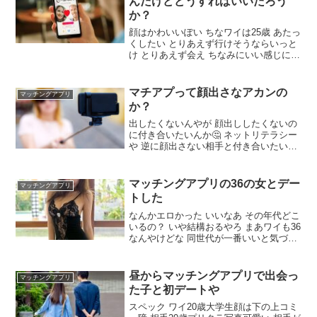
んだけどどうすればいいだろう
か？
顔はかわいいぽい ちなワイは25歳 あたっ
くしたい とりあえず行けそうならいっと
け とりあえず会え ちなみにいい感じに会
話とかはずんで言ってるだろうな？ いや
まだマッチしただけ お姉さんの良さに気
づき始める年頃やな 友達募集ってしか書
マチアプって顔出さなアカンの
マッチングアプリ
いてない人だったらわんちゃんある
か？
出したくないんやが 顔出ししたくないの
に付き合いたいんか🤔 ネットリテラシー
や 逆に顔出さない相手と付き合いたいん
か？ Tinderとか普通にアニメの画像使っ
てる女多いよ はぇ～そうなんか アニメや
韓流アイドルや食い物やなんだったら何
マッチングアプリの36の女とデー
マッチングアプリ
かの名言の画像使ってる奴多い
トした
なんかエロかった いいなあ その年代どこ
いるの？ いや結構おるやろ まあワイも36
なんやけどな 同世代が一番いいと気づい
た ワイがアプリは何かと聞いておるのや
が！！ ペアーズや ワイは32やがまだ20
代狙ってしまう。その域に達してない 20
昼からマッチングアプリで出会っ
マッチングアプリ
代全くマッチングせんから30代に切り替
た子と初デートや
えた イッチは婚活？ とりあえず彼女欲し
い
スペック ワイ20歳大学生顔は下の上コミ