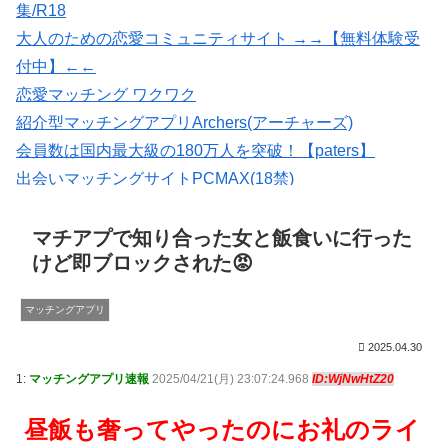
集/R18
大人のための恋愛コミュニティサイト →→【無料体験受
付中】←←
恋愛マッチング ワクワク
紹介型マッチングアプリArchers(アーチャーズ)
会員数は国内最大級の180万人を突破！【paters】
出会いマッチングサイトPCMAX(18禁)
マッチングアプリの写真なら【オトフィー】
いいねがもらえる写真を撮影【マッチングフォト】
マチアプで知り合った女と飯食いに行った
けど即ブロックされた😡
マッチングアプリ
2025.04.30
1:
マッチングアプリ速報
2025/04/21(月) 23:07:24.968
ID:WjNwHtZ20
昼飯も奢ってやったのにお礼のライ