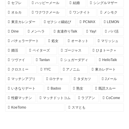
セフレ
ハッピーメール
結婚
シングルマザー
オルカ
ワクワクメール
ワンナイト
メシモク
東京カレンダー
ゼクシィ縁結び
PCMAX
LEMON
Dine
メンヘラ
友達作りTalk
Yay!
パパ活
バチェラーデート
処女
オーネット
マリッシュ
婚活
ペイターズ
ゴージャス
ひまトーク＋
ツヴァイ
Tantan
シュガーダディ
HelloTalk
クロスミー
YYC
アノニム
東カレデート
マッチンアプリ
ロケチャ
タダカツ
Jメール
いきなりデート
Badoo
熟女
既読スルー
性癖マッチン
マッチドットコム
ラブアン
CoCome
KoeTomo
スマとも