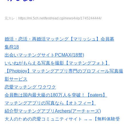
元スレ：https://mi.5ch.net/test/read.cgi/news4vip/1745244444/
婚活・恋活・再婚活マッチング【マリッシュ】会員募
集/R18
出会いマッチングサイトPCMAX(18禁)
いいねがもらえる写真を撮影【マッチングフォト】
【Photojoy】マッチングアプリ専門のプロフィール写真撮
影サービス
恋愛マッチング ワクワク
会員数は国内最大級の180万人を突破！【paters】
マッチングアプリの写真なら【オトフィー】
紹介型マッチングアプリArchers(アーチャーズ)
大人のための恋愛コミュニティサイト →→【無料体験受
付中】←←