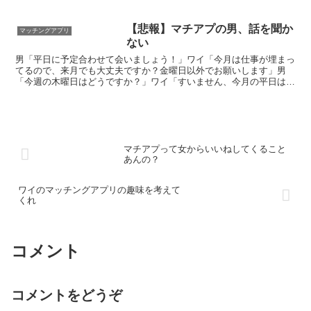
なんで2ヶ月で別れたん？ 向こうが俺のこと全然好きじゃなかった
【悲報】マチアプの男、話を聞か
マッチングアプリ
ない
男「平日に予定合わせて会いましょう！」ワイ「今月は仕事が埋まっ
てるので、来月でも大丈夫ですか？金曜日以外でお願いします」男
「今週の木曜日はどうですか？」ワイ「すいません、今月の平日はも
う仕事埋まってます。来月はどうですか？」男「今週と来週だった
ら、木曜日か金曜日は俺は空いてます！お仕事ですか？」
マチアプって女からいいねしてくること
あんの？
ワイのマッチングアプリの趣味を考えて
くれ
コメント
コメントをどうぞ