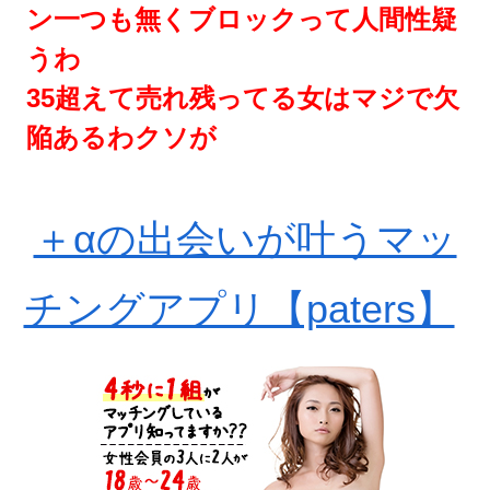
ン一つも無くブロックって人間性疑
うわ
35超えて売れ残ってる女はマジで欠
陥あるわクソが
＋αの出会いが叶うマッ
チングアプリ【paters】