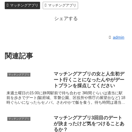
マッチングアプリ
マッチングアプリ
★イククル無料登録（18禁）
シェアする
admin
関連記事
マッチングアプリの女と人生初デ
マッチングアプリ
ート行くことになったんやがデー
トプランを採点してください
来週土曜日の15:00に静岡駅前で待ち合わせ 3時間ぐらいは適当に駅
前を歩きでデート(駿府城、常磐公園、区役所や県庁の展望台など) 18
時ぐらいになったらセノバ。さわやかで飯を食う。待ち時間は適当に
セノバを2人で回る 20時解散 こんな感じのデート考えてる。実際ど
うなん？？ 何点なんやこのデート 20時解散するなよ
マッチングアプリ3回目のデート
マッチングアプリ
が決まったけど気をつけることあ
るか？