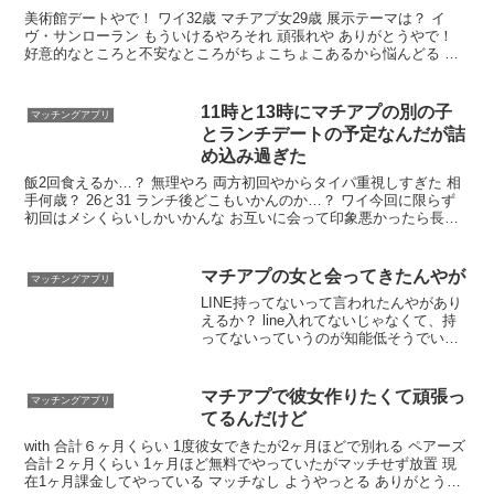
美術館デートやで！ ワイ32歳 マチアプ女29歳 展示テーマは？ イ
ヴ・サンローラン もういけるやろそれ 頑張れや ありがとうやで！
好意的なところと不安なところがちょこちょこあるから悩んどる イ
ッチはよく美術館いくんか？ 行きたい企画展だけ行くから4半期に1
回とか
11時と13時にマチアプの別の子
マッチングアプリ
とランチデートの予定なんだが詰
め込み過ぎた
飯2回食えるか…？ 無理やろ 両方初回やからタイパ重視しすぎた 相
手何歳？ 26と31 ランチ後どこもいかんのか…？ ワイ今回に限らず
初回はメシくらいしかいかんな お互いに会って印象悪かったら長時
間一緒にいるのしんどいやろし 少しだけ食べればいいじゃん
マチアプの女と会ってきたんやが
マッチングアプリ
LINE持ってないって言われたんやがあり
えるか？ line入れてないじゃなくて、持
ってないっていうのが知能低そうでいい
ね なんて返事したんや？ じゃあWeChat
はっていった そしたら？ 持ってないって
実際に会ってなんかしたんけ？ かふぇい
マチアプで彼女作りたくて頑張っ
マッチングアプリ
ったよ
てるんだけど
with 合計６ヶ月くらい 1度彼女できたが2ヶ月ほどで別れる ペアーズ
合計２ヶ月くらい 1ヶ月ほど無料でやっていたがマッチせず放置 現
在1ヶ月課金してやっている マッチなし ようやっとる ありがとう😭