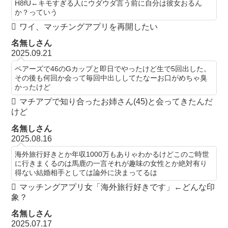
H8fU←キモすぎる人にウダウダ言う前に自分は彼女おるん
か？っていう
ワイ、マッチングアプリを再開したい
名無しさん
2025.09.21
ペアーズで46のGカップと即日でやったけど生で5回出した。
その後も何回か会って毎回中出ししてたなーお口がめちゃ臭
かったけど
マチアプで知り合ったお姉さん(45)と会ってきたんだ
けど
名無しさん
2025.08.16
海外旅行好きとか年収1000万もありゃわかるけどこのご時世
に行きまくるのは馬鹿の一言それが趣味の女性とか絶対有り
得ない結婚相手としては論外に決まってるは
マッチングアプリ女「海外旅行好きです」←どんな印
象？
名無しさん
2025.07.17