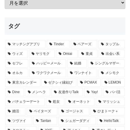
タグ
マッチングアプリ
Tinder
ペアーズ
タップル
ウィズ
ヤリモク
Omiai
童貞
出会い系
セフレ
ハッピーメール
結婚
シングルマザー
オルカ
ワクワクメール
ワンナイト
メシモク
東京カレンダー
ゼクシィ縁結び
PCMAX
LEMON
Dine
メンヘラ
友達作りTalk
Yay!
パパ活
バチェラーデート
処女
オーネット
マリッシュ
婚活
ペイターズ
ゴージャス
ひまトーク＋
ツヴァイ
Tantan
シュガーダディ
HelloTalk