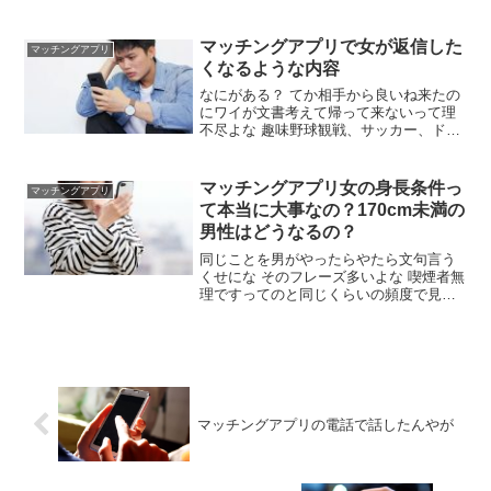
ん？ そこは下調べと演技力次第 身長と体
重書いとくべき プロフは美化1000％ 何
モクでTinderはじめたの？ ヤリモクかな
マッチングアプリで女が返信した
マッチングアプリ
とにかく毎日無料で右スワイプ 自撮りよ
くなるような内容
りは雰囲気いい他撮りの方が受け良い
なにがある？ てか相手から良いね来たの
にワイが文書考えて帰って来ないって理
不尽よな 趣味野球観戦、サッカー、ドラ
イブ、スポーツカー、jpop 野球とサッカ
ー好きなら同じ様な女に送れば返信返っ
てくるやろ あれこれ書き連ねるより短文
マッチングアプリ女の身長条件っ
マッチングアプリ
でサラっと送れば大体返信くるで まじ
て本当に大事なの？170cm未満の
か、7行くらいで送ってたわ
男性はどうなるの？
同じことを男がやったらやたら文句言う
くせにな そのフレーズ多いよな 喫煙者無
理ですってのと同じくらいの頻度で見る
男だろうと女だろうとそういうの書いち
ゃう奴はこちらから願い下げ 男の身長は
女で言うと何よ 年齢(若さ)じゃない？ 身
長は一次審査 そのあといくつも審査ある
ｗ
マッチングアプリの電話で話したんやが