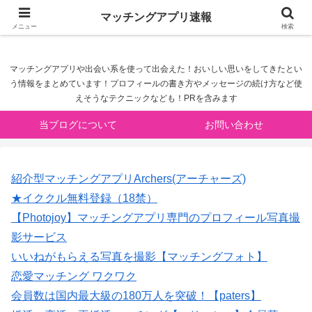
マッチングアプリ速報
マッチングアプリ速報
メニュー
検索
マッチングアプリや出会い系を使って出会えた！おいしい思いをしてきたとい
う情報をまとめています！プロフィールの書き方やメッセージの続け方など使
えそうなテクニックなども！PRを含みます
当ブログについて
お問い合わせ
紹介型マッチングアプリArchers(アーチャーズ)
★イククル無料登録（18禁）
【Photojoy】マッチングアプリ専門のプロフィール写真撮
影サービス
いいねがもらえる写真を撮影【マッチングフォト】
恋愛マッチング ワクワク
会員数は国内最大級の180万人を突破！【paters】