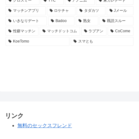
クロスミー
YYC
アノニム
東カレデート
マッチンアプリ
ロケチャ
タダカツ
Jメール
いきなりデート
Badoo
熟女
既読スルー
性癖マッチン
マッチドットコム
ラブアン
CoCome
KoeTomo
スマとも
リンク
無料のセックスフレンド