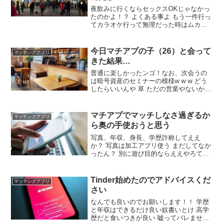
夜飲みに行くならセックスOKじゃなかっ
たのかよ！？ よくある事よ もう一件行っ
てカラオケ行って無理だった時はムカつ
くよな 初セックスで女は最低二回断る 俺
デート3回目でラブホ宿泊もキスまで 4回
目は生理で中止、5回目でやっとね めち
今日マチアプの子（26）と会って
マッチングアプリ
ゃくちゃ時間かかるんだな
きた結果…
普通に楽しかったンゴ！なお、次会うの
は暗号資産のセミナーの模様w w w どう
したらいいんや 草 ただの営業やないか
でも実際暗号資産で死ぬほど稼いでるや
つおるしセミナー行ってみてもええんや
ないか？アムウェイとは別モンやろうし
マチアプでマッチしなさ過ぎるか
マッチングアプリ
人生なにごとも挑戦やで
ら奥の手使おうと思う
写真、年収、身長、学歴詐称してええ
か？ 写真は加工アプリ使う まだしてなか
ったん？ 別に遊び目的ならええやろてい
うか遊び目的なのにやらないほうがアホ
やろ 顔写真の加工は当たり前やろ ワイア
ラフォー精一杯若作りしてプロフィール
Tinder始めたのでアドバイスくだ
マッチングアプリ
は20代ぽつぽつイケてる模様
さい
なんでも良いのでお願いします！！ 学歴
と年収はできるだけ良い奴書いとけ 高学
歴だと食いつきが良い 嘘ってバレませ