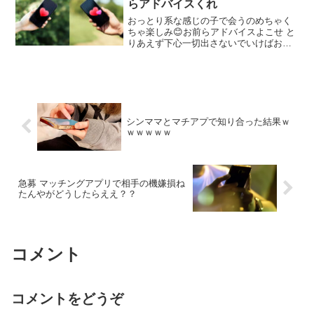
らアドバイスくれ
なカフェーの写真もはっとるでな
おっとり系な感じの子で会うのめちゃく
ちゃ楽しみ😊お前らアドバイスよこせ と
りあえず下心一切出さないでいけばおけ
通話した時に本気で恋人探してるってこ
とは伝えておいた 懸念点は相手が宗教と
かハマってるかどうかやな あと変な趣味
持ってたら怖い
シンママとマチアプで知り合った結果ｗ
ｗｗｗｗｗ
急募 マッチングアプリで相手の機嫌損ね
たんやがどうしたらええ？？
コメント
コメントをどうぞ