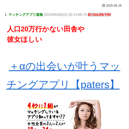
2025.06.18
1:
マッチングアプリ速報
2025/06/08(日) 20:13:49.70
ID:UeL89rY00
人口20万行かない田舎や
彼女ほしい
＋αの出会いが叶うマッ
チングアプリ【paters】