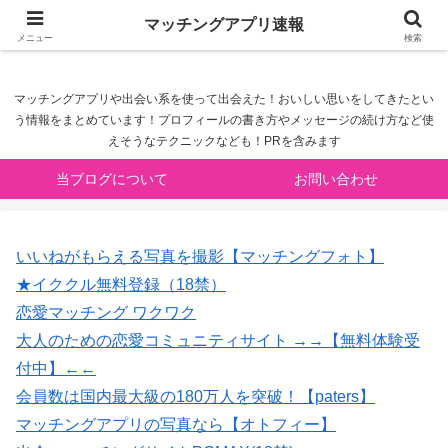
マッチングアプリ速報
マッチングアプリ速報
メニュー
検索
マッチングアプリや出会い系を使って出会えた！おいしい思いをしてきたとい
う情報をまとめています！プロフィールの書き方やメッセージの続け方など使
えそうなテクニックなども！PRを含みます
当ブログについて
お問い合わせ
いいねがもらえる写真を撮影【マッチングフォト】
★イククル無料登録（18禁）
恋愛マッチング ワクワク
大人のための恋愛コミュニティサイト →→【無料体験受
付中】←←
会員数は国内最大級の180万人を突破！【paters】
マッチングアプリの写真なら【オトフィー】