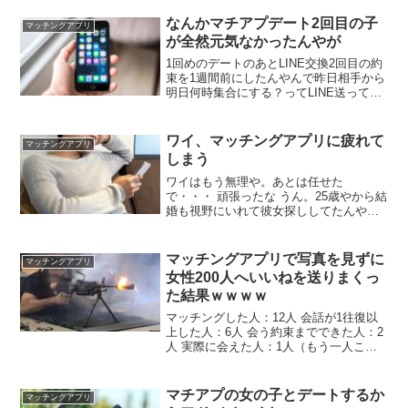
さ、予定互いに合わせてんのにバカかよ
しかも歳上のくせにワイが奢ることに
なんかマチアプデート2回目の子
マッチングアプリ
「あ、ありがとうございす」で終わった
が全然元気なかったんやが
し
1回めのデートのあとLINE交換2回目の約
束を1週間前にしたんやんで昨日相手から
明日何時集合にする？ってLINE送ってく
れた雨やから無理かもみたいな話してた
けど相手がいけるって言ってくれたから
会ったら全然元気なかったわこれ脈ナシ
ワイ、マッチングアプリに疲れて
マッチングアプリ
なんか？
しまう
ワイはもう無理や。あとは任せた
で・・・ 頑張ったな うん。25歳やから結
婚も視野にいれて彼女探ししてたんやけ
どもう無理や なんか間違ってる人多いけ
ど早めにセックスにもってって情生ませ
るのがいいよ これはガチ 自分より5個上
マッチングアプリで写真を見ずに
マッチングアプリ
狙えば簡単にマッチできるぞ
女性200人へいいねを送りまくっ
た結果ｗｗｗｗ
マッチングした人：12人 会話が1往復以
上した人：6人 会う約束までできた人：2
人 実際に会えた人：1人（もう一人これ
から） 付き合えた人：？人 ブサイクはこ
れが現実！ 上出来やん 10人に1人もマッ
チングしないのはどうなんだ 顔写真はっ
マチアプの女の子とデートするか
マッチングアプリ
とるんか？ あたりまえやん 女受けしそう