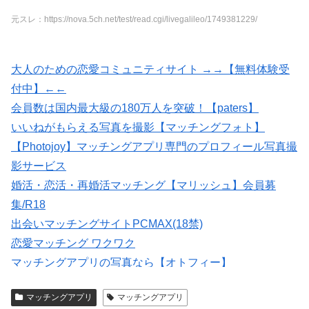
元スレ：https://nova.5ch.net/test/read.cgi/livegalileo/1749381229/
大人のための恋愛コミュニティサイト →→【無料体験受
付中】←←
会員数は国内最大級の180万人を突破！【paters】
いいねがもらえる写真を撮影【マッチングフォト】
【Photojoy】マッチングアプリ専門のプロフィール写真撮
影サービス
婚活・恋活・再婚活マッチング【マリッシュ】会員募
集/R18
出会いマッチングサイトPCMAX(18禁)
恋愛マッチング ワクワク
マッチングアプリの写真なら【オトフィー】
紹介型マッチングアプリArchers(アーチャーズ)
マッチングアプリ
マッチングアプリ
★イククル無料登録（18禁）