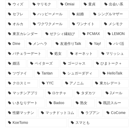
ウィズ
ヤリモク
Omiai
童貞
出会い系
セフレ
ハッピーメール
結婚
シングルマザー
オルカ
ワクワクメール
ワンナイト
メシモク
東京カレンダー
ゼクシィ縁結び
PCMAX
LEMON
Dine
メンヘラ
友達作りTalk
Yay!
パパ活
バチェラーデート
処女
オーネット
マリッシュ
婚活
ペイターズ
ゴージャス
ひまトーク＋
ツヴァイ
Tantan
シュガーダディ
HelloTalk
クロスミー
YYC
アノニム
東カレデート
マッチンアプリ
ロケチャ
タダカツ
Jメール
いきなりデート
Badoo
熟女
既読スルー
性癖マッチン
マッチドットコム
ラブアン
CoCome
KoeTomo
スマとも