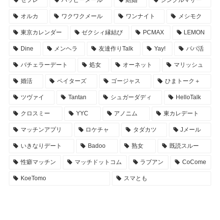
セフレ
ハッピーメール
結婚
シングルマザー
オルカ
ワクワクメール
ワンナイト
メシモク
東京カレンダー
ゼクシィ縁結び
PCMAX
LEMON
Dine
メンヘラ
友達作りTalk
Yay!
パパ活
バチェラーデート
処女
オーネット
マリッシュ
婚活
ペイターズ
ゴージャス
ひまトーク＋
ツヴァイ
Tantan
シュガーダディ
HelloTalk
クロスミー
YYC
アノニム
東カレデート
マッチンアプリ
ロケチャ
タダカツ
Jメール
いきなりデート
Badoo
熟女
既読スルー
性癖マッチン
マッチドットコム
ラブアン
CoCome
KoeTomo
スマとも