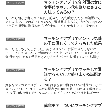
マッチングアプリで初対面の女に
マッチングアプリ
食事代やホテル代を割り勘させる
方法ってあるの？
あいつら殆どが奢られて当たり前みたいな態度なんだが 半額置いて
立ち去る あ、それめっちゃいいな 普通察するもんな 次がないならい
いと思う 普通に割り勘だろ 会計時にいくらか出す？って囁かれても
気まづくて半分出せって言い難いし、そもそも俺から誘ったのに割り
勘にさせるって逆におかしいような気もする 割り勘ねって言ってる
の？
マッチングアプリでメンヘラ気味
マッチングアプリ
の子に優しくしてえっちした結果
昨日もえっちしてしまった。あまりメンヘラに関わりたくないの
に。。そしてメンヘラは加速する また抱いて欲しいって言われてる
💦 仕方なしで抱く予定だけどなんかヤバそう 結婚するの？ 結婚なん
てとてもとても 今後依存度合いが強くなるからしんどくなる前にピ
ストンマシン用意しとけ
マッチングアプリでマッチして通
マッチングアプリ
話するんだけど盛り上がる話題あ
る？
好きなマンガアニメゲーム映画 好きな食べ物 お互いの地元のこと 仕
事 ペットのこと 行ってみたい場所 youtube何見てるか よく眠れるコ
ツ 今度の休み何するか 今んとここのくらいや そんだけあれば十分や
ろ 十分か… あとは臨機応変にやるしかないか 相手から話させるのが
基本やで
俺非モテ、ついにマッチングアプ
マッチングアプリ