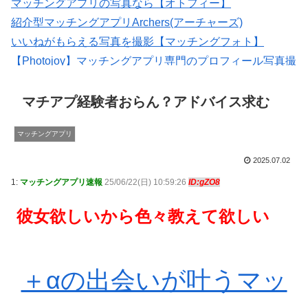
マッチングアプリの写真なら【オトフィー】
紹介型マッチングアプリArchers(アーチャーズ)
いいねがもらえる写真を撮影【マッチングフォト】
【Photojoy】マッチングアプリ専門のプロフィール写真撮
影サービス
会員数は国内最大級の180万人を突破！【paters】
マチアプ経験者おらん？アドバイス求む
マッチングアプリ
2025.07.02
1:
マッチングアプリ速報
25/06/22(日) 10:59:26
ID:gZO8
彼女欲しいから色々教えて欲しい
＋αの出会いが叶うマッ