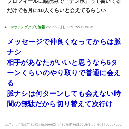
プロフィールに縦読みで「チンポ」って書いてる
だけでも月に10人くらいと会えてるらしい
49:
マッチングアプリ速報
25/06/22(日) 11:51:55 ID:tsLW
メッセージで仲良くなってからは脈
ナシ
相手があなたがいいと思うなら5タ
ーンくらいのやり取りで普通に会え
る
脈ナシは何ターンしても会えない時
間の無駄だから切り替えて次行け
元スレ：https://hayabusa.open2ch.net/test/read.cgi/livejupiter/1750557566/