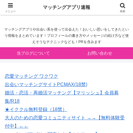
マッチングアプリ速報
マッチングアプリ速報
メニュー
検索
マッチングアプリや出会い系を使って出会えた！おいしい思いをしてきたとい
う情報をまとめています！プロフィールの書き方やメッセージの続け方など使
えそうなテクニックなども！PRを含みます
当ブログについて
お問い合わせ
恋愛マッチング ワクワク
出会いマッチングサイトPCMAX(18禁)
婚活・恋活・再婚活マッチング【マリッシュ】会員募
集/R18
★イククル無料登録（18禁）
大人のための恋愛コミュニティサイト →→【無料体験受
付中】←←