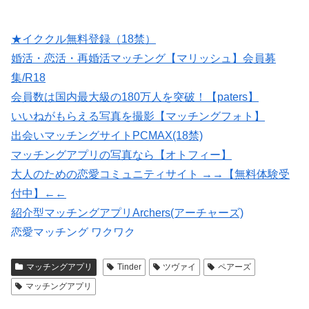
★イククル無料登録（18禁）
婚活・恋活・再婚活マッチング【マリッシュ】会員募
集/R18
会員数は国内最大級の180万人を突破！【paters】
いいねがもらえる写真を撮影【マッチングフォト】
出会いマッチングサイトPCMAX(18禁)
マッチングアプリの写真なら【オトフィー】
大人のための恋愛コミュニティサイト →→【無料体験受
付中】←←
紹介型マッチングアプリArchers(アーチャーズ)
恋愛マッチング ワクワク
【Photojoy】マッチングアプリ専門のプロフィール写真撮
マッチングアプリ
Tinder
ツヴァイ
ペアーズ
影サービス
マッチングアプリ