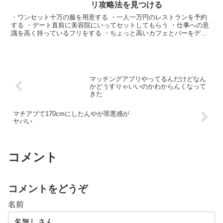
リ攻略法を見つける
・ワンセット十万の服を用意する ・一人一万円のレストランを予約
する ・デート直前に美容院にいってセットしてもらう ・仕事への意
識を高く持っているフリをする ・ちょっと高いカフェとバーをデー
トチェックしておく ・セックスは前戯、フェザータッチに専念 ・ホ
テル代はケチらない
マッチングアプリやってるんだけどなん
かどうすりゃいいのかわからんくなって
きた
マチアプて170cmにしたんやが罪悪感が
ヤバい
コメント
コメントをどうぞ
名前