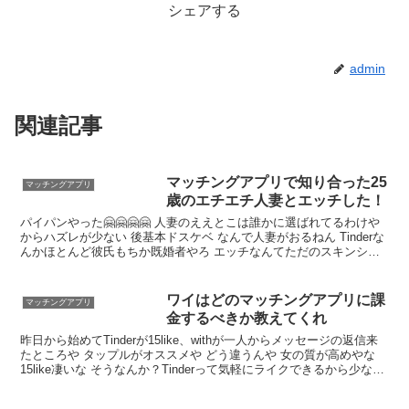
シェアする
admin
関連記事
マッチングアプリで知り合った25
マッチングアプリ
歳のエチエチ人妻とエッチした！
パイパンやった🤗🤗🤗🤗 人妻のええとこは誰かに選ばれてるわけや
からハズレが少ない 後基本ドスケベ なんで人妻がおるねん Tinderな
んかほとんど彼氏もちか既婚者やろ エッチなんてただのスキンシッ
プやん 減るもんちゃうんやしヤラせて欲しいわ 肌と肌が触れ合えば
秒で仲良くなれる
ワイはどのマッチングアプリに課
マッチングアプリ
金するべきか教えてくれ
昨日から始めてTinderが15like、withが一人からメッセージの返信来
たところや タップルがオススメや どう違うんや 女の質が高めやな
15like凄いな そうなんか？Tinderって気軽にライクできるから少なす
ぎると思ってたんやが やっぱ母数の多いTinder、pairs、with から選
んだほうがええか