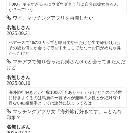
H8fU←キモすぎる人にウダウダ言う前に自分は彼女おるん
か？っていう
ワイ、マッチングアプリを再開したい
名無しさん
2025.09.21
ペアーズで46のGカップと即日でやったけど生で5回出した。
その後も何回か会って毎回中出ししてたなーお口がめちゃ臭
かったけど
マチアプで知り合ったお姉さん(45)と会ってきたんだ
けど
名無しさん
2025.08.16
海外旅行好きとか年収1000万もありゃわかるけどこのご時世
に行きまくるのは馬鹿の一言それが趣味の女性とか絶対有り
得ない結婚相手としては論外に決まってるは
マッチングアプリ女「海外旅行好きです」←どんな
印象？
名無しさん
2025.07.17