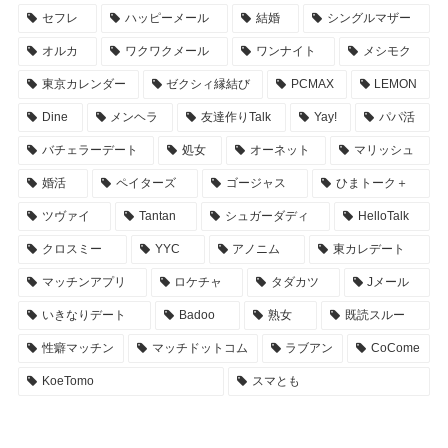
セフレ
ハッピーメール
結婚
シングルマザー
オルカ
ワクワクメール
ワンナイト
メシモク
東京カレンダー
ゼクシィ縁結び
PCMAX
LEMON
Dine
メンヘラ
友達作りTalk
Yay!
パパ活
バチェラーデート
処女
オーネット
マリッシュ
婚活
ペイターズ
ゴージャス
ひまトーク＋
ツヴァイ
Tantan
シュガーダディ
HelloTalk
クロスミー
YYC
アノニム
東カレデート
マッチンアプリ
ロケチャ
タダカツ
Jメール
いきなりデート
Badoo
熟女
既読スルー
性癖マッチン
マッチドットコム
ラブアン
CoCome
KoeTomo
スマとも