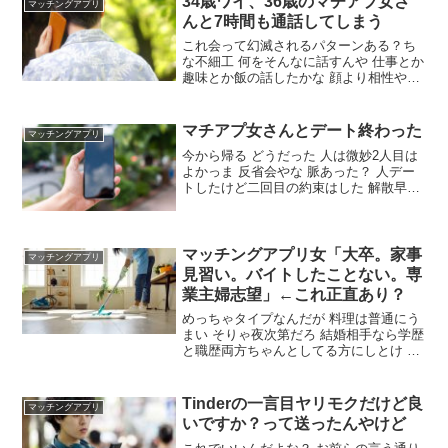
34歳ワイ、36歳のマチアプ女さ
マッチングアプリ
んと7時間も通話してしまう
これ会って幻滅されるパターンある？ち
な不細工 何をそんなに話すんや 仕事とか
趣味とか飯の話したかな 顔より相性や向
こうも30代だしそこらへんわかってる も
うこの人でええかみたいにお互いなれば
ええんやが 7時間！？ 36歳にもなって顔
マチアプ女さんとデート終わった
マッチングアプリ
がどうこう言ってる場合か
今から帰る どうだった 人は微妙2人目は
よかっま 反省会やな 脈あった？ 人デー
トしたけど二回目の約束はした 解散早く
ね？ 初デートやし1時間程度でしょ みん
な興味津々で草 ビジュアルどんな感じだ
った？ 人目は微妙2人目はぼちぼち 悪く
無いくらい
マッチングアプリ女「大卒。家事
マッチングアプリ
見習い。バイトしたことない。専
業主婦志望」←これ正直あり？
めっちゃタイプなんだが 料理は普通にう
まい そりゃ夜次第だろ 結婚相手なら学歴
と職歴両方ちゃんとしてる方にしとけ 太
い実家、モデル並みの体型、アイドル並
みの顔、IQ120以上、性格は清楚で一途な
淫乱くらい条件揃ってるなら 何のために
Tinderの一言目ヤリモクだけど良
マッチングアプリ
大学まで行ったんだろうな
いですか？って送ったんやけど