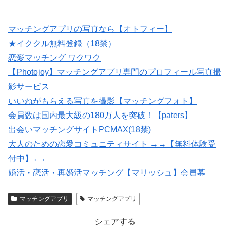
マッチングアプリの写真なら【オトフィー】
★イククル無料登録（18禁）
恋愛マッチング ワクワク
【Photojoy】マッチングアプリ専門のプロフィール写真撮
影サービス
いいねがもらえる写真を撮影【マッチングフォト】
会員数は国内最大級の180万人を突破！【paters】
出会いマッチングサイトPCMAX(18禁)
大人のための恋愛コミュニティサイト →→【無料体験受
付中】←←
婚活・恋活・再婚活マッチング【マリッシュ】会員募
集/R18
マッチングアプリ
マッチングアプリ
紹介型マッチングアプリArchers(アーチャーズ)
シェアする