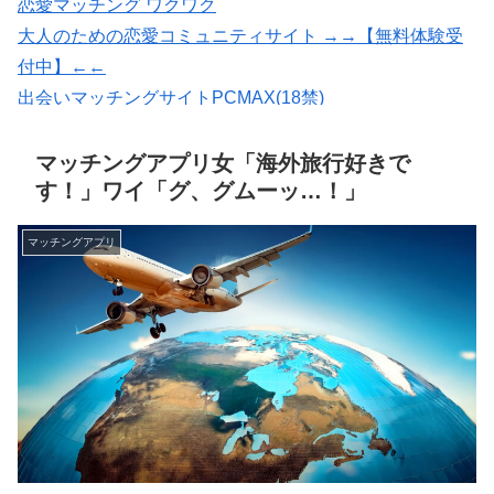
恋愛マッチング ワクワク
大人のための恋愛コミュニティサイト →→【無料体験受
付中】←←
出会いマッチングサイトPCMAX(18禁)
いいねがもらえる写真を撮影【マッチングフォト】
会員数は国内最大級の180万人を突破！【paters】
マッチングアプリ女「海外旅行好きで
す！」ワイ「グ、グムーッ…！」
マッチングアプリ