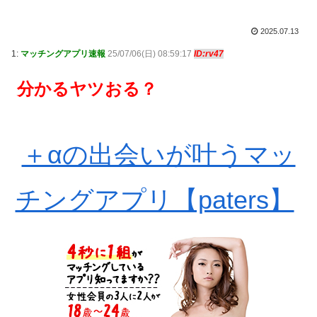
2025.07.13
1:
マッチングアプリ速報
25/07/06(日) 08:59:17
ID:rv47
分かるヤツおる？
＋αの出会いが叶うマッ
チングアプリ【paters】