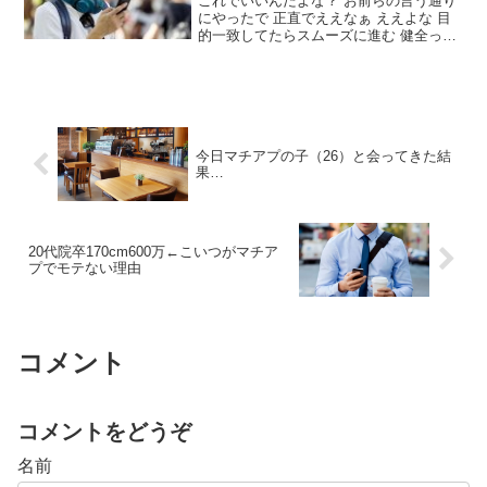
これでいいんだよな？ お前らの言う通り
にやったで 正直でええなぁ ええよな 目
的一致してたらスムーズに進む 健全っぽ
い雰囲気で飲みにいってやれるかどうか
曖昧なんが興奮するんやろが分かってな
いな まあ分かるけどめんどいやん 女の顔
の好みによってはイケメン以外もワンチ
ャンあるんかな イケメン以外が好きな子
もいるかもしれんし
今日マチアプの子（26）と会ってきた結
果…
20代院卒170cm600万←こいつがマチア
プでモテない理由
コメント
コメントをどうぞ
名前