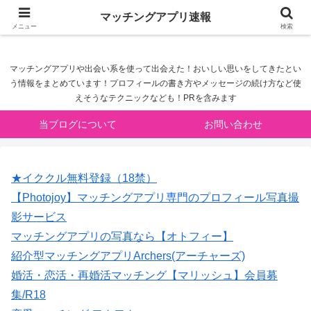
マッチングアプリ速報
マッチングアプリ速報
メニュー
検索
マッチングアプリや出会い系を使って出会えた！おいしい思いをしてきたとい
う情報をまとめています！プロフィールの書き方やメッセージの続け方など使
えそうなテクニックなども！PRを含みます
当ブログについて
お問い合わせ
★イククル無料登録（18禁）
【Photojoy】マッチングアプリ専門のプロフィール写真撮
影サービス
マッチングアプリの写真なら【オトフィー】
紹介型マッチングアプリArchers(アーチャーズ)
婚活・恋活・再婚活マッチング【マリッシュ】会員募
集/R18