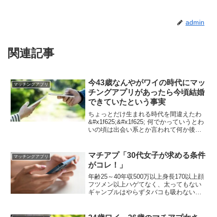
admin
関連記事
今43歳なんやがワイの時代にマッ
マッチングアプリ
チングアプリがあったら今頃結婚
できていたという事実
ちょっとだけ生まれる時代を間違えたわ
&#x1f625;&#x1f625; 何でかっていうとわ
いの頃は出会い系とか言われて何か後ろ
めたいコンテンツだったわけや 結婚相談
所はあっただろ ワイアラサーやけどアラ
フォーからいいねくるわ 今から38くらい
マチアプ「30代女子が求める条件
マッチングアプリ
の女捕まえろよ
がコレ！」
年齢25～40年収500万以上身長170以上顔
フツメン以上ハゲてなく、太ってもない
ギャンブルはやらずタバコも吸わない優
しくて暴力しない人家事手伝ってくれる
人育児手伝ってくれる人 こんな条件の男
が売れ残ってる訳ないやろ