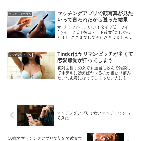
誘えばいいかな？ ちょっと時間ある？で
ホテルよ とりあえず酔わせて行くしかな
いよな 2件目にムードの良い感じのバー
マッチングアプリで顔写真が見た
マッチングアプリ
にでも誘え、酒飲みながら手を握ったり
いって言われたから送った結果
で軽くスキンシップで感触を確かめろ
女｢え！？かっこいい！タイプ笑｣ ワイ
｢うそー？笑｣ 後日デート後女｢楽しかっ
た！｣ ↑ここまでしても付き合えません こ
れなんでや？ ちなセックスはできる 順序
ぎゃくやんけ やりもくなんじゃね？ いや
ーワイも正直やりもくやけど ならええや
Tinderはヤリマンビッチが多くて
マッチングアプリ
ん
恋愛感覚が狂ってしまう
初対面相手の女でも適当に飲んで雑談し
てホテルに誘えばヤレるのが当たり前み
たいな思考になってしまった。人にもよ
るけど普通女の方は初対面の男なんてし
たい訳ないしこれ完全感覚狂ってるよ
な？ Tinderやってる女ならそこまでおか
しくもないんでね 彼女探しならomiaiとか
pairsの方がいい すげー分かるわ
マッチングアプリで女とマッチして会っ
てきた
30歳でマッチングアプリで初めて彼女で