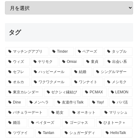
タグ
マッチングアプリ
Tinder
ペアーズ
タップル
ウィズ
ヤリモク
Omiai
童貞
出会い系
セフレ
ハッピーメール
結婚
シングルマザー
オルカ
ワクワクメール
ワンナイト
メシモク
東京カレンダー
ゼクシィ縁結び
PCMAX
LEMON
Dine
メンヘラ
友達作りTalk
Yay!
パパ活
バチェラーデート
処女
オーネット
マリッシュ
婚活
ペイターズ
ゴージャス
ひまトーク＋
ツヴァイ
Tantan
シュガーダディ
HelloTalk