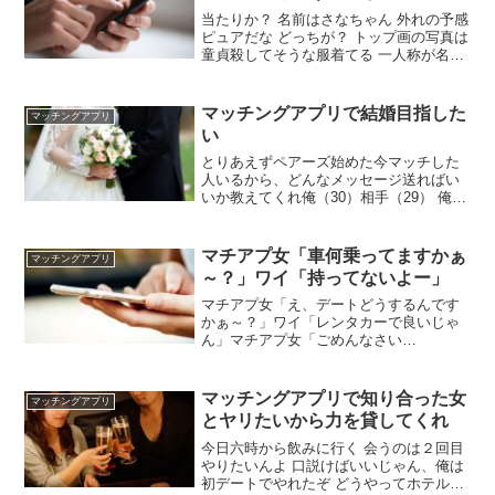
当たりか？ 名前はさなちゃん 外れの予感
ピュアだな どっちが？ トップ画の写真は
童貞殺してそうな服着てる 一人称が名前
とか良くてグレーゾーンだろ 通話したけ
どさなが～とかテンション高くて可愛い
ボカロが好きみたい 言うほど女子か?
マッチングアプリで結婚目指した
マッチングアプリ
い
とりあえずペアーズ始めた今マッチした
人いるから、どんなメッセージ送ればい
いか教えてくれ俺（30）相手（29） 俺も
マチアプやってるわ50人ぐらいと同時に
やり取りしてる 年収アピールしときゃ勝
手に濡れてくれるだろ マッチした時って
マチアプ女「車何乗ってますかぁ
マッチングアプリ
マッチありがとう！って言うなんか？
～？」ワイ「持ってないよー」
マチアプ女「え、デートどうするんです
かぁ～？」ワイ「レンタカーで良いじゃ
ん」マチアプ女「ごめんなさい
&#x1f595;」ひどくね？ 今の女って車と
かブランド物とか「ガワ」だけでしか男
を判断してないよな 逆に言えばそれさえ
マッチングアプリで知り合った女
マッチングアプリ
持ってれば食い放題なんやで 昔はもっと
とヤリたいから力を貸してくれ
酷かったぞ
今日六時から飲みに行く 会うのは２回目
やりたいんよ 口説けばいいじゃん、俺は
初デートでやれたぞ どうやってホテルに