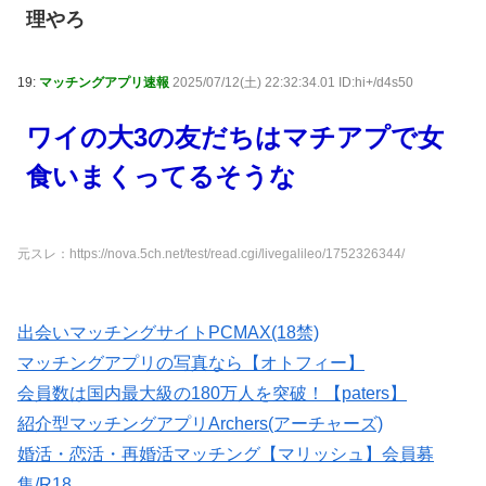
理やろ
19:
マッチングアプリ速報
2025/07/12(土) 22:32:34.01 ID:hi+/d4s50
ワイの大3の友だちはマチアプで女
食いまくってるそうな
元スレ：https://nova.5ch.net/test/read.cgi/livegalileo/1752326344/
出会いマッチングサイトPCMAX(18禁)
マッチングアプリの写真なら【オトフィー】
会員数は国内最大級の180万人を突破！【paters】
紹介型マッチングアプリArchers(アーチャーズ)
婚活・恋活・再婚活マッチング【マリッシュ】会員募
集/R18