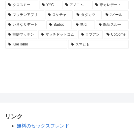
クロスミー
YYC
アノニム
東カレデート
マッチンアプリ
ロケチャ
タダカツ
Jメール
いきなりデート
Badoo
熟女
既読スルー
性癖マッチン
マッチドットコム
ラブアン
CoCome
KoeTomo
スマとも
リンク
無料のセックスフレンド