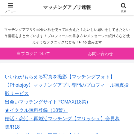
マッチングアプリ速報
マッチングアプリ速報
メニュー
検索
マッチングアプリや出会い系を使って出会えた！おいしい思いをしてきたとい
う情報をまとめています！プロフィールの書き方やメッセージの続け方など使
えそうなテクニックなども！PRを含みます
当ブログについて
お問い合わせ
いいねがもらえる写真を撮影【マッチングフォト】
【Photojoy】マッチングアプリ専門のプロフィール写真撮
影サービス
出会いマッチングサイトPCMAX(18禁)
★イククル無料登録（18禁）
婚活・恋活・再婚活マッチング【マリッシュ】会員募
集/R18