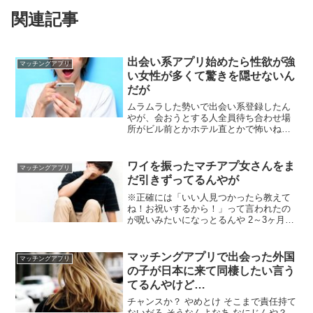
関連記事
出会い系アプリ始めたら性欲が強
マッチングアプリ
い女性が多くて驚きを隠せないん
だが
ムラムラした勢いで出会い系登録したん
やが、会おうとする人全員待ち合わせ場
所がビル前とかホテル直とかで怖いね
ん。ホテル前にちょっとお茶しよってメ
ッセージ送ると軒並みキレ出すんやが と
にかく素早くホテルにGOしたがる奴は何
ワイを振ったマチアプ女さんをま
マッチングアプリ
が目的なんや？？ ワイ以上にムラムラ
だ引きずってるんやが
しとるんか？
※正確には「いい人見つかったら教えて
ね！お祝いするから！」って言われたの
が呪いみたいになっとるんや 2～3ヶ月で
見つかればまだしもこれ以上伸びるとそ
こまでやってまだ見つかってないのか、
今更報告されてもあなたのことよく覚え
マッチングアプリで出会った外国
マッチングアプリ
てないってなりそうとか だれか…
の子が日本に来て同棲したい言う
てるんやけど…
チャンスか？ やめとけ そこまで責任持て
ないだろ そうなんよなあ なにじんや？