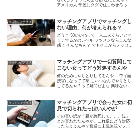
アメリカ人 部屋にタダで住まわせろって
ことじゃん それは別に問題ではない 知人
レベルならまぁありかもな フィリピーナ
か？ 確かドイツがルーツの白人だよ 背が
マッチングアプリでマッチングし
マッチングアプリ
高い ええんちゃう？ 上手く行けばグリー
ない理由、何が考えられる？
ンカードも獲得や
どう？ 50いいねして一人二人くらいとマ
ッチするかのレベル フツメンならこんな
感じ そんなもん？ でもそこからメッセー
ジできて会うまではもっと確率低いやろ
仰るとおり イケメンの中スペックで少し
マシになるレベルで結構ハードル高いよ
マッチングアプリで一切質問して
マッチングアプリ
友達いないからアプリに使う写真も無く
こない女ってどう対処するんや
てつんどる
何のためにやりとりしてるんや… ワイ面
接官になってて草 こいつなんでやりとり
してるんや？って疑問だよな 興味ないな
らマッチングせんでええのにやたら返信
は早いよな スクショあるけ？ 最後の方明
らかに脈無くなってて草 マッチングアプ
マッチングアプリで会った女に初
マッチングアプリ
リやるといかに女が受け身かよくわかる
見で切られたっぽいんやが
女ってだけでいいねが三桁くるんやで 傲
慢になるやろ
その言い訳が「親が急死して、、、泣」
とか言われたんやが、これ逆にどう対応
したらええんや？普通に未読無視でフェ
ードアウトとかの方が分かりやすいんだ
が 親が急死したんやろ 言い訳ちゃうん