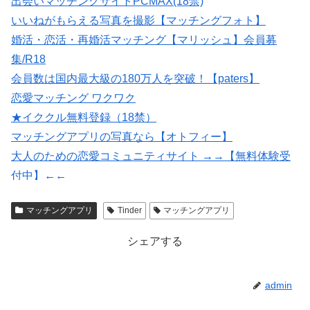
出会いマッチングサイトPCMAX(18禁)
いいねがもらえる写真を撮影【マッチングフォト】
婚活・恋活・再婚活マッチング【マリッシュ】会員募
集/R18
会員数は国内最大級の180万人を突破！【paters】
恋愛マッチング ワクワク
★イククル無料登録（18禁）
マッチングアプリの写真なら【オトフィー】
大人のための恋愛コミュニティサイト →→【無料体験受
付中】←←
【Photojoy】マッチングアプリ専門のプロフィール写真撮
マッチングアプリ
Tinder
マッチングアプリ
影サービス
シェアする
admin