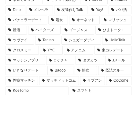
Dine
メンヘラ
友達作りTalk
Yay!
パパ活
バチェラーデート
処女
オーネット
マリッシュ
婚活
ペイターズ
ゴージャス
ひまトーク＋
ツヴァイ
Tantan
シュガーダディ
HelloTalk
クロスミー
YYC
アノニム
東カレデート
マッチンアプリ
ロケチャ
タダカツ
Jメール
いきなりデート
Badoo
熟女
既読スルー
性癖マッチン
マッチドットコム
ラブアン
CoCome
KoeTomo
スマとも