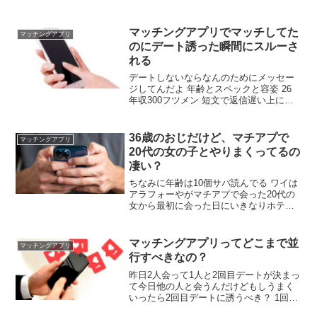
に次会えるのは来月って言われたわ キー
プ感エグいな 他探したほう早そう いや、
そらもちろん同時進行だわ 第一次審査に
マッチングアプリでマッチしてた
マッチングアプリ
合格したんだろ良かったな 第二次審査に
のにデート誘った瞬間にスルーさ
は8人進むんだ
れる
デートしないならなんのためにメッセー
ジしてんだよ 年齢とスペックと容姿 26
年収300フツメン 短文で返信遅い上につ
まらない>短文で返信早すぎる上につまら
ない>長文で返信早い上につまらない>適
度な分量の文と速度の順で嫌がられる 誘
36歳のおじだけど、マチアプで
マッチングアプリ
うまでは会話盛り上がってるけどな
20代の女の子とやりまくってるの
凄い？
ちなみに年齢は10個サバ読んでる ワイは
アラフォーやがマチアプで会った20代の
女から最初に会った日にいきなりホテル
で求められましたね やりまくってるつっ
ても月1,2人程度だけど イケメン？ たま
に言われる程度 雰囲気で誤魔化してる へ
マッチングアプリってどこまで並
マッチングアプリ
ぇすごいね ありがとう
行すべきなの？
昨日2人会って1人と2回目デートが決まっ
て今日他の人と会うんだけどもしうまく
いったら2回目デートに誘うべき？ 1回会
ったら相手がどんなやつかわかるだろ 良