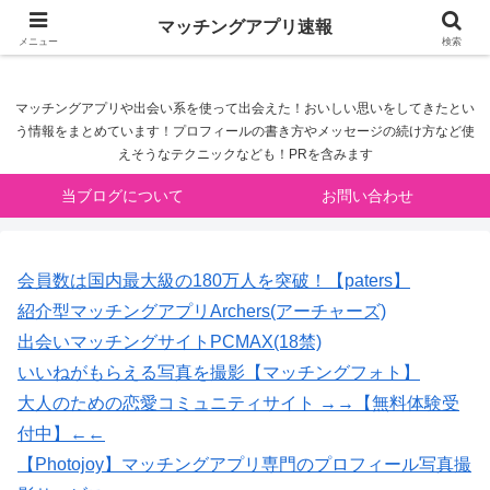
マッチングアプリ速報
マッチングアプリ速報
メニュー
検索
マッチングアプリや出会い系を使って出会えた！おいしい思いをしてきたとい
う情報をまとめています！プロフィールの書き方やメッセージの続け方など使
えそうなテクニックなども！PRを含みます
当ブログについて
お問い合わせ
会員数は国内最大級の180万人を突破！【paters】
紹介型マッチングアプリArchers(アーチャーズ)
出会いマッチングサイトPCMAX(18禁)
いいねがもらえる写真を撮影【マッチングフォト】
大人のための恋愛コミュニティサイト →→【無料体験受
付中】←←
【Photojoy】マッチングアプリ専門のプロフィール写真撮