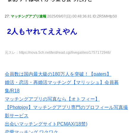
27:
マッチングアプリ速報
2025/09/07(日) 00:48:36.81 ID:ZR5MHfpS0
2人もヤれてええやん
元スレ：https://nova.5ch.net/test/read.cgi/livegalileo/1757172946/
会員数は国内最大級の180万人を突破！【paters】
婚活・恋活・再婚活マッチング【マリッシュ】会員募
集/R18
マッチングアプリの写真なら【オトフィー】
【Photojoy】マッチングアプリ専門のプロフィール写真撮
影サービス
出会いマッチングサイトPCMAX(18禁)
恋愛マッチング ワクワク