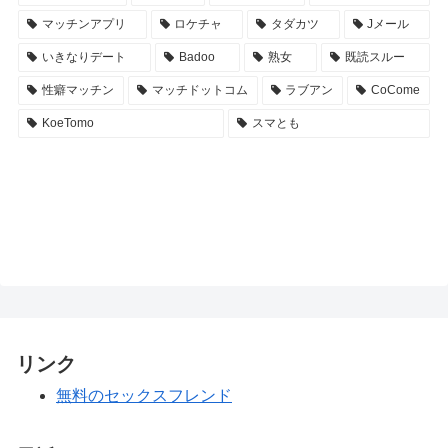
マッチンアプリ
ロケチャ
タダカツ
Jメール
いきなりデート
Badoo
熟女
既読スルー
性癖マッチン
マッチドットコム
ラブアン
CoCome
KoeTomo
スマとも
リンク
無料のセックスフレンド