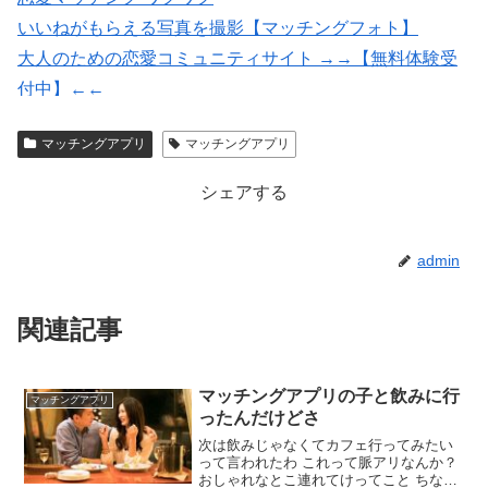
いいねがもらえる写真を撮影【マッチングフォト】
大人のための恋愛コミュニティサイト →→【無料体験受
付中】←←
紹介型マッチングアプリArchers(アーチャーズ)
マッチングアプリ
マッチングアプリ
★イククル無料登録（18禁）
シェアする
admin
関連記事
マッチングアプリの子と飲みに行
マッチングアプリ
ったんだけどさ
次は飲みじゃなくてカフェ行ってみたい
って言われたわ これって脈アリなんか？
おしゃれなとこ連れてけってこと ちなみ