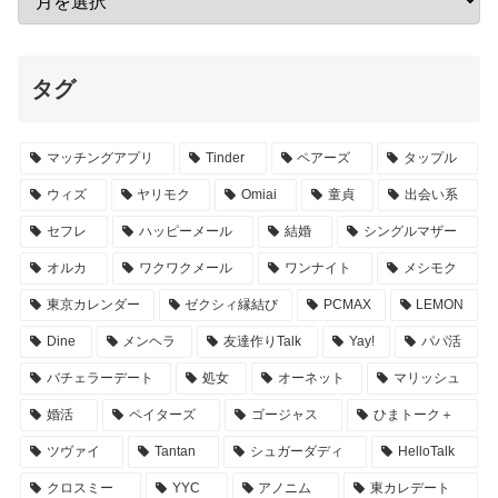
タグ
マッチングアプリ
Tinder
ペアーズ
タップル
ウィズ
ヤリモク
Omiai
童貞
出会い系
セフレ
ハッピーメール
結婚
シングルマザー
オルカ
ワクワクメール
ワンナイト
メシモク
東京カレンダー
ゼクシィ縁結び
PCMAX
LEMON
Dine
メンヘラ
友達作りTalk
Yay!
パパ活
バチェラーデート
処女
オーネット
マリッシュ
婚活
ペイターズ
ゴージャス
ひまトーク＋
ツヴァイ
Tantan
シュガーダディ
HelloTalk
クロスミー
YYC
アノニム
東カレデート