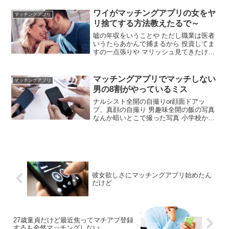
さげだったら誘った方がいいってこと
か？ 言うなれば下手すればうわきになる
ワイがマッチングアプリの女をヤ
マッチングアプリ
わけじゃん 付き合う前までならセーフ理
リ捨てする方法教えたるで～
論でいいの？
嘘の年収をいうことや ただし職業は医者
いうたらあかんで捕まるから 投資してま
すの一点張りや マリッシュ見てきたけど
あれヤリモクで使うやつおらんやろ ワイ
は使うとるで やり捨てならシンママ狙い
もええやろ 一回は結婚しとるからある程
マッチングアプリでマッチしない
マッチングアプリ
度の顔面は保証されとるし 捨て方ミスっ
男の8割がやっているミス
たら殺されても文句言えんが まあそれも
そうやな
ナルシスト全開の自撮りor顔面ドアッ
プ、真顔の自撮り 男趣味全開の飯の写真
なんか暗いとこで撮った写真 小学校から
変わらないファッションの写真 ネタで撮
ったであろう変な顔の写真 そもそも顔が
不鮮明の写真 笑顔がコンプレックスな非
モテって多い気がする 笑顔はほんま大事
や
彼女欲しさにマッチングアプリ始めたん
だけど
27歳童貞だけど最近焦ってマチアプ登録
するも全然マッチングしない