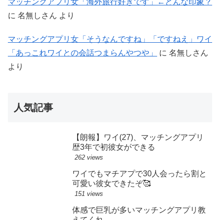
マッチングアプリ女「海外旅行好きです」←どんな印象？
に
名無しさん
より
マッチングアプリ女「そうなんですね」「ですねえ」ワイ
「あっこれワイとの会話つまらんやつや」
に
名無しさん
より
人気記事
【朗報】ワイ(27)、マッチングアプリ
歴3年で初彼女ができる
262 views
ワイでもマチアプで30人会ったら割と
可愛い彼女できたぞ🥰
151 views
体感で巨乳が多いマッチングアプリ教
えてくれ