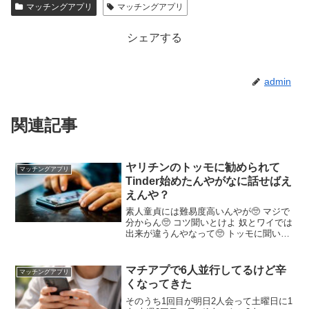
マッチングアプリ
マッチングアプリ
いいねがもらえる写真を撮影【マッチングフォト】
シェアする
admin
関連記事
ヤリチンのトッモに勧められて
マッチングアプリ
Tinder始めたんやがなに話せばえ
えんや？
素人童貞には難易度高いんやが🥺 マジで
分からん🥺 コツ聞いとけよ 奴とワイでは
出来が違うんやなって🥺 トッモに聞いて
も適当に趣味とか雑談って言われて終わ
るんや🥺 適当にセックスして次や そのセ
ックスまでが難しいんやが🥺 共通の話題
マチアプで6人並行してるけど辛
マッチングアプリ
とかどうやって探してるんや🥺 なんとか
くなってきた
えっちしたいんやが🥺
そのうち1回目が明日2人会って土曜日に1