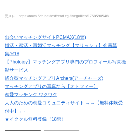
元スレ：https://nova.5ch.net/test/read.cgi/livegalileo/1758590548/
出会いマッチングサイトPCMAX(18禁)
婚活・恋活・再婚活マッチング【マリッシュ】会員募
集/R18
【Photojoy】マッチングアプリ専門のプロフィール写真撮
影サービス
紹介型マッチングアプリArchers(アーチャーズ)
マッチングアプリの写真なら【オトフィー】
恋愛マッチング ワクワク
大人のための恋愛コミュニティサイト →→【無料体験受
付中】←←
★イククル無料登録（18禁）
会員数は国内最大級の180万人を突破！【paters】