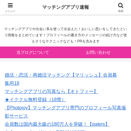
マッチングアプリ速報
マッチングアプリ速報
メニュー
検索
マッチングアプリや出会い系を使って出会えた！おいしい思いをしてきたとい
う情報をまとめています！プロフィールの書き方やメッセージの続け方など使
えそうなテクニックなども！PRを含みます
当ブログについて
お問い合わせ
婚活・恋活・再婚活マッチング【マリッシュ】会員募
集/R18
マッチングアプリの写真なら【オトフィー】
★イククル無料登録（18禁）
【Photojoy】マッチングアプリ専門のプロフィール写真撮
影サービス
会員数は国内最大級の180万人を突破！【paters】