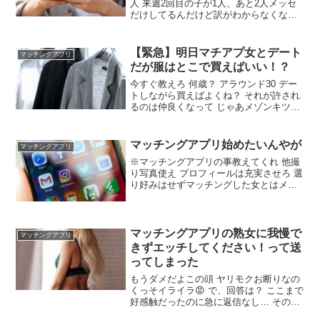
人 来週2回目の子が1人、あと2人メッセ
だけしてるんだけど訳がわからなくなっ
てきた あたしは15人とメッセしてるわよ
あっちも案外そんなもん 同日2人は疲れ
そう ようやるね すごい
【緊急】明日マチアプ女とデート
マッチングアプリ
だが服はとこで買えばいい！？
今すぐ教えろ 何歳？ アラウンド30 デー
トしながら買えばよくね？ それが許され
るのは仲良くなって じゃあメゾンキツネ
とかですかね 高い？ ZARAくらいでな
い？ 全身ユニクロで間違いない センスが
あればいいのか知らんけどセンスがない
マッチングアプリ始めたいんやが
マッチングアプリ
※マッチングアプリの事教えてくれ 他撮
り写真使え プロフィールは充実させろ 選
り好みはせずマッチングした女とはメッ
セージをしろ 自撮りはあかんのか 大体人
気ユーザーは他撮り載せてる 全然知識な
いからみんなの意見ほんま助かる タップ
ルとTinder入れてるんやけどあんましな
マッチングアプリの熟女に我慢で
マッチングアプリ
んかな
きずエッチしてください！って送
ってしまった
もうダメだよこの頭 ヤリモクお断りなの
くっそイライラ😡 で、回答は？ ここまで
好感触だったのに急に返信なし… その熟
女にも選ぶ権利あるんだぞ 俺が彼氏にな