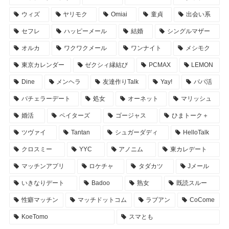
ウィズ
ヤリモク
Omiai
童貞
出会い系
セフレ
ハッピーメール
結婚
シングルマザー
オルカ
ワクワクメール
ワンナイト
メシモク
東京カレンダー
ゼクシィ縁結び
PCMAX
LEMON
Dine
メンヘラ
友達作りTalk
Yay!
パパ活
バチェラーデート
処女
オーネット
マリッシュ
婚活
ペイターズ
ゴージャス
ひまトーク＋
ツヴァイ
Tantan
シュガーダディ
HelloTalk
クロスミー
YYC
アノニム
東カレデート
マッチンアプリ
ロケチャ
タダカツ
Jメール
いきなりデート
Badoo
熟女
既読スルー
性癖マッチン
マッチドットコム
ラブアン
CoCome
KoeTomo
スマとも