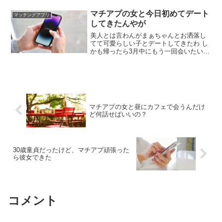
ったら1番若い人と付き合うことになると
か言ってた 熟女だからこそヤリモクじゃ
マチアプの女と今日初めてデート
マッチングアプリ
ない恋愛ごっこを求めてるのに…下手だ
してきたんやが
なぁ まあそれはなんとなく分かってたけ
ど
美人とは言わんがまぁちゃんとお洒落し
てて可愛らしい子とデートしてきたわ し
かも帰ったら3月中にもう一回会いたいと
か言われたんやけどこれ激アツよな！？
なんか嬉しいわ 相手からの好意が見える
と単純に気分がいいね よかったやん アプ
リおせーて？ withや
マチアプの女と昼にカフェで会うんだけ
ど何話せばいいの？
30歳童貞だったけど、マチアプ頑張った
ら彼女できた
コメント