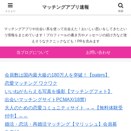
マッチングアプリ速報
マッチングアプリ速報
メニュー
検索
マッチングアプリや出会い系を使って出会えた！おいしい思いをしてきたとい
う情報をまとめています！プロフィールの書き方やメッセージの続け方など使
えそうなテクニックなども！PRを含みます
当ブログについて
お問い合わせ
会員数は国内最大級の180万人を突破！【paters】
恋愛マッチング ワクワク
いいねがもらえる写真を撮影【マッチングフォト】
出会いマッチングサイトPCMAX(18禁)
大人のための恋愛コミュニティサイト →→【無料体験受
付中】←←
婚活・恋活・再婚活マッチング【マリッシュ】会員募