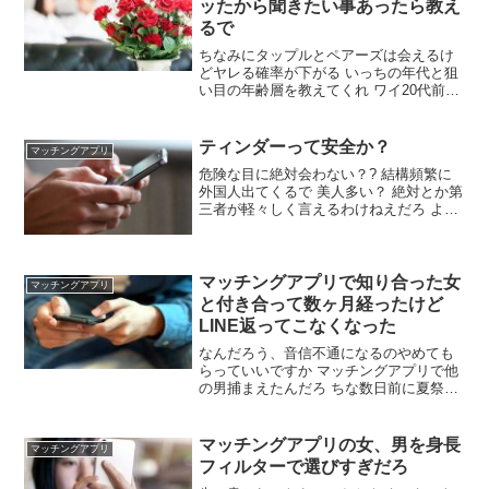
ッたから聞きたい事あったら教え
るで
ちなみにタップルとペアーズは会えるけ
どヤレる確率が下がる いっちの年代と狙
い目の年齢層を教えてくれ ワイ20代前半
狙い目の年齢は20〜32 やった女は看護師
と保育士が多い 知ってるかもしれんが看
護師のヤレる率は異常 ワンナイトばっか
ティンダーって安全か？
マッチングアプリ
り？ セフレになった子いる？ 2回目やっ
危険な目に絶対会わない？? 結構頻繁に
た女はいるけど
外国人出てくるで 美人多い？ 絶対とか第
三者が軽々しく言えるわけねえだろ よほ
ど万人受けするコミュ力あるとかじゃな
けりゃ有料のアプリした方がええと思う
わ 安全かつ安価でやれるアプリとかあ
る？
マッチングアプリで知り合った女
マッチングアプリ
と付き合って数ヶ月経ったけど
LINE返ってこなくなった
なんだろう、音信不通になるのやめても
らっていいですか マッチングアプリで他
の男捕まえたんだろ ちな数日前に夏祭り
デートからのお家デートしたばかり ちな
次デートで今度は向こうの家行ってお泊
りデートの予定やった ちな数日前に結婚
マッチングアプリの女、男を身長
マッチングアプリ
の話もした。同棲の話もしてる ちな肉体
フィルターで選びすぎだろ
関係は何度もある