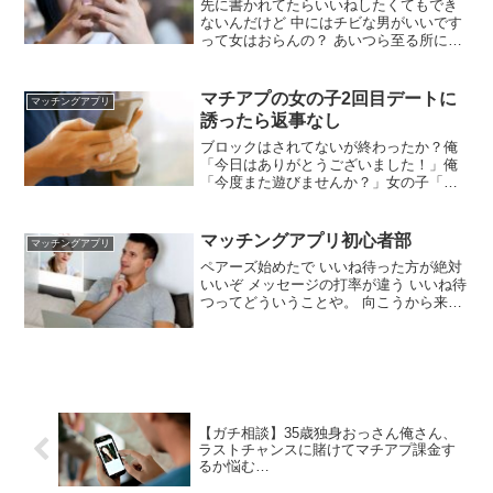
先に書かれてたらいいねしたくてもでき
ないんだけど 中にはチビな男がいいです
って女はおらんの？ あいつら至る所に身
長の希望書いてるよな 男も今まで貧乳と
ばかり付き合っていたので巨乳希望 D～
お願いします。※胸囲ではなく胸でお願
マチアプの女の子2回目デートに
マッチングアプリ
いします とか書いたらええやろ 女優位だ
誘ったら返事なし
から許されるんやで
ブロックはされてないが終わったか？俺
「今日はありがとうございました！」俺
「今度また遊びませんか？」女の子「あ
りがとうございました！」ここで終わっ
てるんだがもうダメかな もう一押しやで
がんばれイッチ マチアプ女の見切りの速
マッチングアプリ初心者部
マッチングアプリ
さは異常 前の男も結婚を意識できなくて
ペアーズ始めたで いいね待った方が絶対
切ったって言われたし同じかな
いいぞ メッセージの打率が違う いいね待
つってどういうことや。 向こうから来た
のに返すんや向こうから先にいいねさせ
るということ 始めようと思うけど写真は
どんなのがいい？ 写真なかったワイは公
園行って自撮りしたぞ😡 Tinderで1人 タ
ップルで1人食ったワイ、高みの見物
【ガチ相談】35歳独身おっさん俺さん、
ラストチャンスに賭けてマチアプ課金す
るか悩む…