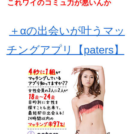
これワイのコミュ力が悪いんか
＋αの出会いが叶うマッ
チングアプリ【paters】