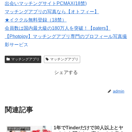
出会いマッチングサイトPCMAX(18禁)
マッチングアプリの写真なら【オトフィー】
★イククル無料登録（18禁）
会員数は国内最大級の180万人を突破！【paters】
【Photojoy】マッチングアプリ専門のプロフィール写真撮
影サービス
紹介型マッチングアプリArchers(アーチャーズ)
マッチングアプリ
マッチングアプリ
恋愛マッチング ワクワク
シェアする
admin
関連記事
1年でTinderだけで30人以上とヤ
マッチングアプリ