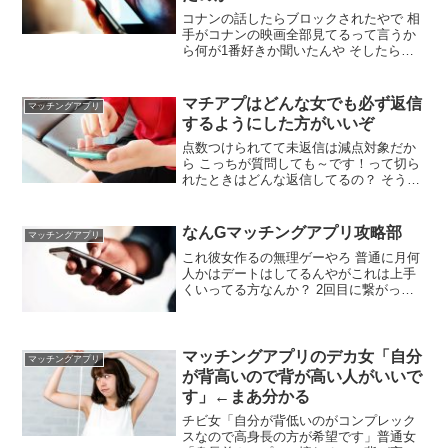
コナンの話したらブロックされたやで 相
手がコナンの映画全部見てるって言うか
ら何が1番好きか聞いたんや そしたら瞳
の中の暗殺者が好きやって言われたんや
ワイ「瞳の中の暗殺者って蘭姉ちゃんが
記憶失くすやつです？」相手「それで
マチアプはどんな女でも必ず返信
マッチングアプリ
す！蘭姉ちゃんがちゃんとヒロインして
するようにした方がいいぞ
ていいな～と！」
点数つけられてて未返信は減点対象だか
ら こっちが質問しても～です！って切ら
れたときはどんな返信してるの？ そうな
んですね😁と返信 もうどっちが折れるか
ゲームだよ 無感情で返信してるからダメ
ージもない そうなんですね！ そうなんで
なんGマッチングアプリ攻略部
マッチングアプリ
すよ😇😇😇
これ彼女作るの無理ゲーやろ 普通に月何
人かはデートはしてるんやがこれは上手
くいってる方なんか？ 2回目に繋がって
ないなら改善せなあかんやろな やっぱり
3回目のデートまで漕ぎ着けたらさ告白し
た方がいいんか？ そこまでいったらした
ほうがええな ライバルおるしスピード感
マッチングアプリのデカ女「自分
マッチングアプリ
は重要や
が背高いので背が高い人がいいで
す」←まあ分かる
チビ女「自分が背低いのがコンプレック
スなので高身長の方が希望です」普通女