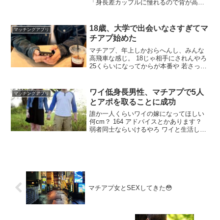
「身長差カップルに憧れるので背が高い
人がいいです」これどうしたらいいの？
どうすりゃあええんや… ワイ163彼女176
低みの見物 めっちゃ羨ましい 女は背が低
18歳、大学で出会いなさすぎてマ
マッチングアプリ
い方がエロくてええやん 言うほど女って
チアプ始めた
身長の条件を書いてるか？
マチアプ、年上しかおらへんし、みんな
高飛車な感じ。 18じゃ相手にされんやろ
25くらいになってからが本番や 若さって
武器やないの（ ｉ _ ｉ ） わからんけ
ど、ワイは年重ねてからの方がマッチン
グするようになった 年齢いじりて
ワイ低身長男性、マチアプで5人
マッチングアプリ
ー、、、プラン入っちゃったからできね
とアポを取ることに成功
ーや。
誰か一人くらいワイの嫁になってほしい
何cm？ 164 アドバイスとかあります？
弱者同士ならいけるやろ ワイと生活して
くれるならだれでもええ 写真載せてん
の？ そらな なんさい？ 30 イッチの趣味
は？ 野球観戦かなぁ 可愛い女狙いいすぎ
やろ ちょうどいいブス狙え 経験積むしか
ないなそこは
マチアプ女とSEXしてきた😳