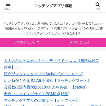
マッチングアプリ速報
マッチングアプリ速報
メニュー
検索
マッチングアプリや出会い系を使って出会えた！おいしい思いをしてきたとい
う情報をまとめています！プロフィールの書き方やメッセージの続け方など使
えそうなテクニックなども！PRを含みます
当ブログについて
お問い合わせ
大人のための恋愛コミュニティサイト →→【無料体験受
付中】←←
紹介型マッチングアプリArchers(アーチャーズ)
いいねがもらえる写真を撮影【マッチングフォト】
会員数は国内最大級の180万人を突破！【paters】
出会いマッチングサイトPCMAX(18禁)
マッチングアプリの写真なら【オトフィー】