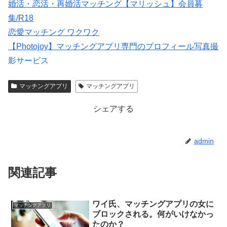
婚活・恋活・再婚活マッチング【マリッシュ】会員募
集/R18
恋愛マッチング ワクワク
【Photojoy】マッチングアプリ専門のプロフィール写真撮
影サービス
紹介型マッチングアプリArchers(アーチャーズ)
マッチングアプリ
マッチングアプリ
いいねがもらえる写真を撮影【マッチングフォト】
シェアする
admin
関連記事
ワイ氏、マッチングアプリの女に
マッチングアプリ
ブロックされる。何がいけなかっ
たのか？