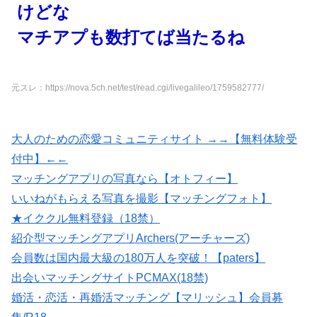
けどな
マチアプも数打てば当たるね
元スレ：https://nova.5ch.net/test/read.cgi/livegalileo/1759582777/
大人のための恋愛コミュニティサイト →→【無料体験受
付中】←←
マッチングアプリの写真なら【オトフィー】
いいねがもらえる写真を撮影【マッチングフォト】
★イククル無料登録（18禁）
紹介型マッチングアプリArchers(アーチャーズ)
会員数は国内最大級の180万人を突破！【paters】
出会いマッチングサイトPCMAX(18禁)
婚活・恋活・再婚活マッチング【マリッシュ】会員募