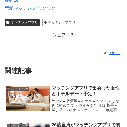
集/R18
恋愛マッチング ワクワク
【Photojoy】マッチングアプリ専門のプロフィール写真撮
マッチングアプリ
マッチングアプリ
影サービス
シェアする
admin
関連記事
マッチングアプリで出会った女性
マッチングアプリ
とホテルデート予定！
ランチ→居酒屋→ホテル→セックス ちな
みに初めて会う やりもく？ 俺は 相手何
歳よ 21 →ホテル→セックス ←確定事項
みたいに言ってるけどどうなの？ 確定な
の！絶対！ ランチと居酒屋の間なにすん
の あ、考えてなかった 相手のスペックど
26歳童貞がマッチングアプリで初
マッチングアプリ