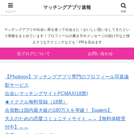
マッチングアプリ速報
マッチングアプリ速報
メニュー
検索
マッチングアプリや出会い系を使って出会えた！おいしい思いをしてきたとい
う情報をまとめています！プロフィールの書き方やメッセージの続け方など使
えそうなテクニックなども！PRを含みます
当ブログについて
お問い合わせ
【Photojoy】マッチングアプリ専門のプロフィール写真撮
影サービス
出会いマッチングサイトPCMAX(18禁)
★イククル無料登録（18禁）
会員数は国内最大級の180万人を突破！【paters】
大人のための恋愛コミュニティサイト →→【無料体験受
付中】←←