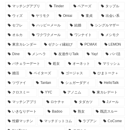
マッチングアプリ
Tinder
ペアーズ
タップル
ウィズ
ヤリモク
Omiai
童貞
出会い系
セフレ
ハッピーメール
結婚
シングルマザー
オルカ
ワクワクメール
ワンナイト
メシモク
東京カレンダー
ゼクシィ縁結び
PCMAX
LEMON
Dine
メンヘラ
友達作りTalk
Yay!
パパ活
バチェラーデート
処女
オーネット
マリッシュ
婚活
ペイターズ
ゴージャス
ひまトーク＋
ツヴァイ
Tantan
シュガーダディ
HelloTalk
クロスミー
YYC
アノニム
東カレデート
マッチンアプリ
ロケチャ
タダカツ
Jメール
いきなりデート
Badoo
熟女
既読スルー
性癖マッチン
マッチドットコム
ラブアン
CoCome