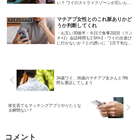
い？ ワイのストライクゾーンが広いんだ
と思うけどマジで無理だったのは2人だだ
けや 先に顔の確認はしておきたい所存 興
覚めにならん？ なるときもある ギャンブ
マチアプ女性とのこれ脈ありかど
マッチングアプリ
ルマジで楽しいで
うか判断してくれ
・お互い30後半・今日で食事2回目（ラン
チ×2）会話時間も1.5H×2・ワイの次遊び
に行かないか？との誘いに「1月下旬なら
OK」←遠すぎない？・始終敬語 ワイに
はこれがお断りモードなのか、本当に1月
下旬ならOKなのかすらもわからん しゃ
ーない忙しいんや
34歳ワイ、36歳のマチアプ女さんと7時
間も通話してしまう
彼女居てもマッチングアプリやりたくな
る瞬間ない？
コメント