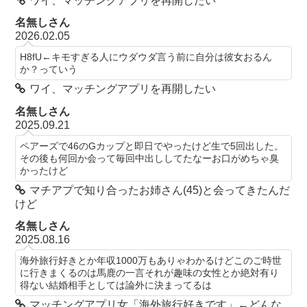
ワイ、マッチングアプリを再開したい
名無しさん
2026.02.05
H8fU←キモすぎる人にウダウダ言う前に自分は彼女おるん
か？っていう
ワイ、マッチングアプリを再開したい
名無しさん
2025.09.21
ペアーズで46のGカップと即日でやったけど生で5回出した。
その後も何回か会って毎回中出ししてたなーお口がめちゃ臭
かったけど
マチアプで知り合ったお姉さん(45)と会ってきたんだ
けど
名無しさん
2025.08.16
海外旅行好きとか年収1000万もありゃわかるけどこのご時世
に行きまくるのは馬鹿の一言それが趣味の女性とか絶対有り
得ない結婚相手としては論外に決まってるは
マッチングアプリ女「海外旅行好きです」←どんな