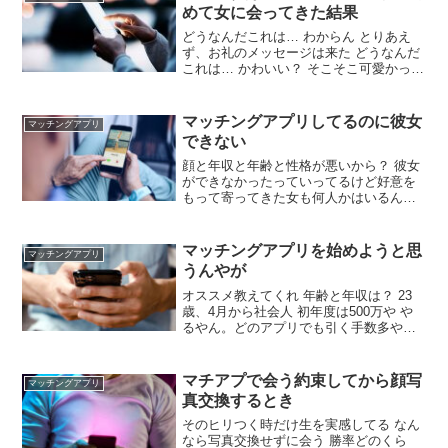
んなんなの？ ウルフカットの美容系専門
めて女に会ってきた結果
学生
どうなんだこれは… わからん とりあえ
ず、お礼のメッセージは来た どうなんだ
これは… かわいい？ そこそこ可愛かった
（俺基準） 相手の乗りが悪かったら飯奢
る前に断った方がええぞ てか俺の人間性
に問題ありまくりだから、向こうが選ぶ
マッチングアプリしてるのに彼女
マッチングアプリ
しかないよ 俺は楽しかったけど、向こう
できない
がどうかは知らん
顔と年収と年齢と性格が悪いから？ 彼女
ができなかったっていってるけど好意を
もって寄ってきた女も何人かはいるんだ
ろ？ ようは、両思いにならなかったって
意味だよな？ ３，４人ぐらいはいたか
な？ もったいないけどしょうがないね そ
マッチングアプリを始めようと思
マッチングアプリ
れならまだましじゃね
うんやが
オススメ教えてくれ 年齢と年収は？ 23
歳、4月から社会人 初年度は500万や や
るやん。どのアプリでも引く手数多やと
思うで マジか、とりあえず有名なtinder
かwithとかかな？ ワイがやってた頃はペ
アーズが一番可愛い子がいたな
マチアプで会う約束してから顔写
マッチングアプリ
真交換するとき
そのヒリつく時だけ生を実感してる なん
なら写真交換せずに会う 勝率どのくら