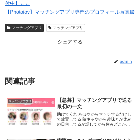
付中】←←
【Photojoy】マッチングアプリ専門のプロフィール写真撮
影サービス
マッチングアプリ
マッチングアプリ
会員数は国内最大級の180万人を突破！【paters】
シェアする
admin
関連記事
【急募】マッチングアプリで送る
マッチングアプリ
最初の一文
助けてくれ あほやからマッチするだけし
て放置してる 陰キャやから趣味とか休み
の日何してるか話してから住みどこかの
話して近いですね！お茶でもしません
か？のパターンやな毎回 イケメンナンパ
師でもなかったら10往復くらいがベスト