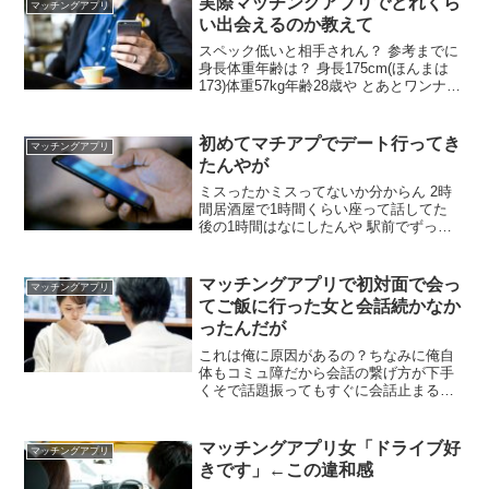
実際マッチングアプリでどれくら
マッチングアプリ
や サンガツ こう言う若い女とマッチでき
い出会えるのか教えて
るの羨ましい このアプリなに？ with
スペック低いと相手されん？ 参考までに
身長体重年齢は？ 身長175cm(ほんまは
173)体重57kg年齢28歳や とあとワンナイ
トは2人した事あるから見た目はそこまで
悪くないと思うんやが りあえず課金しな
くていいから適当なアプリ入れてみろ イ
初めてマチアプでデート行ってき
マッチングアプリ
ケメンなら向こうからいいねが何件かは
たんやが
確実に来る
ミスったかミスってないか分からん 2時
間居酒屋で1時間くらい座って話してた
後の1時間はなにしたんや 駅前でずっと
話してた これもう成功やろ 40分くらいで
帰る雰囲気出てたのに切り出せず1時間話
してもうたんやが いけんのこれ 成功やろ
マッチングアプリで初対面で会っ
マッチングアプリ
1時間も話してくれる子おらん
てご飯に行った女と会話続かなか
ったんだが
これは俺に原因があるの？ちなみに俺自
体もコミュ障だから会話の繋げ方が下手
くそで話題振ってもすぐに会話止まるし
あっちも一応結構話題を振ってきてはく
れるけどやっぱり会話続かなかった。 相
手に気を使わせて話し振らせるパターン
マッチングアプリ女「ドライブ好
マッチングアプリ
は続かないよ 女の話し8割で自分の話し2
きです」←この違和感
割でいい 普通に出会ってたら盛り上がら