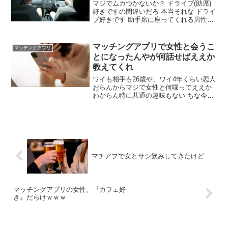
なくて当然
マジでムカつかないか？ ドライブ(助席)
好きですの間違いだろ 本当それな ドライ
ブ好きです 助手席に座ってくれる男性募
集中です ならええんか？ 男が所有してる
車で経済力を測ってるだけだぞ だからと
言って女の運転に乗るのは嫌だな…なん
マッチングアプリで女性と会うこ
マッチングアプリ
となく ドライブ好きな人と結婚したいわ
とになったんやが何話せばええか
教えてくれ
ワイも相手も26歳や、ワイ4年くらい恋人
おらんからマジで女性と何喋ってええか
わからん特に共通の趣味もない ちな今日
の15時からカフェでお茶してくるで 4年
いなかったとしても経験あるなら何話し
たらいいか分からんってないやろ 仕事、
出身、趣味、休日の過ごし方
マチアプで女とサシ飲みしてきたけど
マッチングアプリの女性、『カフェ好
き』だらけｗｗｗ