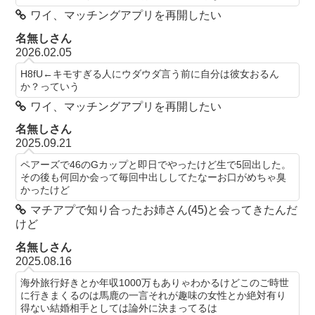
ワイ、マッチングアプリを再開したい
名無しさん
2026.02.05
H8fU←キモすぎる人にウダウダ言う前に自分は彼女おるん
か？っていう
ワイ、マッチングアプリを再開したい
名無しさん
2025.09.21
ペアーズで46のGカップと即日でやったけど生で5回出した。
その後も何回か会って毎回中出ししてたなーお口がめちゃ臭
かったけど
マチアプで知り合ったお姉さん(45)と会ってきたんだ
けど
名無しさん
2025.08.16
海外旅行好きとか年収1000万もありゃわかるけどこのご時世
に行きまくるのは馬鹿の一言それが趣味の女性とか絶対有り
得ない結婚相手としては論外に決まってるは