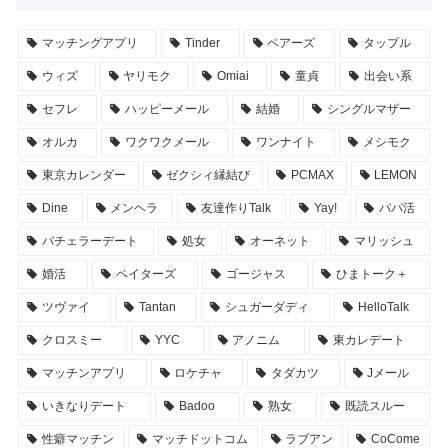
マッチングアプリ
Tinder
ペアーズ
タップル
ウィズ
ヤリモク
Omiai
童貞
出会い系
セフレ
ハッピーメール
結婚
シングルマザー
オルカ
ワクワクメール
ワンナイト
メシモク
東京カレンダー
ゼクシィ縁結び
PCMAX
LEMON
Dine
メンヘラ
友達作りTalk
Yay!
パパ活
バチェラーデート
処女
オーネット
マリッシュ
婚活
ペイターズ
ゴージャス
ひまトーク＋
ツヴァイ
Tantan
シュガーダディ
HelloTalk
クロスミー
YYC
アノニム
東カレデート
マッチンアプリ
ロケチャ
タダカツ
Jメール
いきなりデート
Badoo
熟女
既読スルー
性癖マッチン
マッチドットコム
ラブアン
CoCome