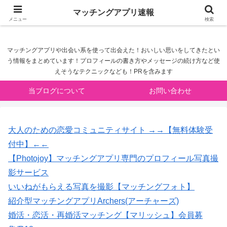
マッチングアプリ速報
マッチングアプリ速報
メニュー
検索
マッチングアプリや出会い系を使って出会えた！おいしい思いをしてきたとい
う情報をまとめています！プロフィールの書き方やメッセージの続け方など使
えそうなテクニックなども！PRを含みます
当ブログについて
お問い合わせ
大人のための恋愛コミュニティサイト →→【無料体験受
付中】←←
【Photojoy】マッチングアプリ専門のプロフィール写真撮
影サービス
いいねがもらえる写真を撮影【マッチングフォト】
紹介型マッチングアプリArchers(アーチャーズ)
婚活・恋活・再婚活マッチング【マリッシュ】会員募