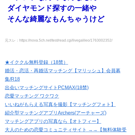
ダイヤモンド探すの一緒や
そんな綺麗なもんちゃうけど
元スレ：https://nova.5ch.net/test/read.cgi/livegalileo/1763002352/
★イククル無料登録（18禁）
婚活・恋活・再婚活マッチング【マリッシュ】会員募
集/R18
出会いマッチングサイトPCMAX(18禁)
恋愛マッチング ワクワク
いいねがもらえる写真を撮影【マッチングフォト】
紹介型マッチングアプリArchers(アーチャーズ)
マッチングアプリの写真なら【オトフィー】
大人のための恋愛コミュニティサイト →→【無料体験受