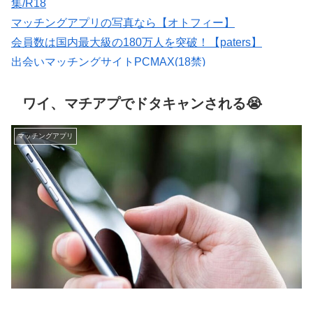
集/R18
マッチングアプリの写真なら【オトフィー】
会員数は国内最大級の180万人を突破！【paters】
出会いマッチングサイトPCMAX(18禁)
★イククル無料登録（18禁）
恋愛マッチング ワクワク
ワイ、マチアプでドタキャンされる😭
マッチングアプリ