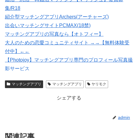
集/R18
紹介型マッチングアプリArchers(アーチャーズ)
出会いマッチングサイトPCMAX(18禁)
マッチングアプリの写真なら【オトフィー】
大人のための恋愛コミュニティサイト →→【無料体験受
付中】←←
【Photojoy】マッチングアプリ専門のプロフィール写真撮
影サービス
★イククル無料登録（18禁）
マッチングアプリ
マッチングアプリ
ヤリモク
会員数は国内最大級の180万人を突破！【paters】
シェアする
admin
関連記事