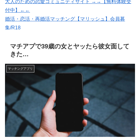
大人のための恋愛コミュニティサイト →→【無料体験受
付中】←←
婚活・恋活・再婚活マッチング【マリッシュ】会員募
集/R18
出会いマッチングサイトPCMAX(18禁)
マッチングアプリの写真なら【オトフィー】
マチアプで39歳の女とヤッたら彼女面して
きた…
マッチングアプリ