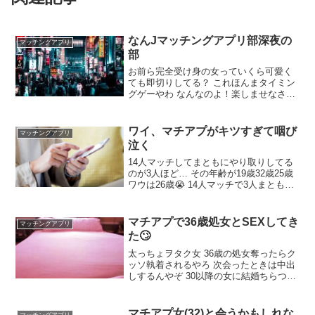
なんJマッチングアプリ部深夜の
マッチングアプリ
部
お前ら完全受け身の女っていくら可愛く
ても即切りしてる？ これほんまタイミン
グゲーやわ なんなのよ！楽しませなさい
よ！ わいみたいに駆け引き下手くそなや
つは数打つしかねえよ プロフ画像ってみ
んなどうしてるんや ワイはどうやっても
ワイ、マチアプがキツすぎて咽び
マッチングアプリ
上手く撮れんのやが 一人でカフェか飲食
泣く
店で卓上三脚置いて他撮り風自撮りを撮
影しろ
14人マッチしてまともにやり取りしてる
のが3人ほど… その年齢が19歳32歳25歳
ワウは26歳😭 14人マッチで3人まともに
話せるのはめちゃくちゃ打率高いよ サン
ガツ… ただ間違えていいね返してる可能
性高いわ 返信こない、明日で1週間経つ
マチアプで36歳処女とSEXしてき
マッチングアプリ
けど戦果0
た🙄
太っちょヲタク女 36歳の処女奪ったらク
ッソ執着されるやろ 次会ったときは中出
しするんやぞ 30以降の女に結婚ちらつか
せればすぐ股開いてくれるよなワイも昔
よくやってたわ 大事なのは純潔奪った責
任取って結婚するかどうか次第や おめで
マチアプ女(32)と会うかもしれな
マッチングアプリ