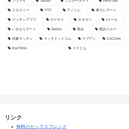
ツヴァイ
Tantan
シュガーダディ
HelloTalk
クロスミー
YYC
アノニム
東カレデート
マッチンアプリ
ロケチャ
タダカツ
Jメール
いきなりデート
Badoo
熟女
既読スルー
性癖マッチン
マッチドットコム
ラブアン
CoCome
KoeTomo
スマとも
リンク
無料のセックスフレンド