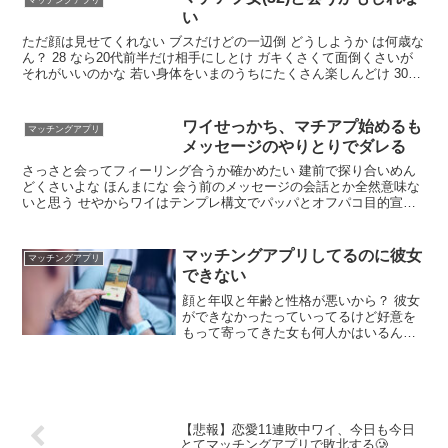
とう👏 結構確定🔔
い
ただ顔は見せてくれない ブスだけどの一辺倒 どうしようか は何歳な
ん？ 28 なら20代前半だけ相手にしとけ ガキくさくて面倒くさいが
それがいいのかな 若い身体をいまのうちにたくさん楽しんどけ 30代
のBBAなんて40超えてからでも幾らでも抱けるからな
ワイせっかち、マチアプ始めるも
マッチングアプリ
メッセージのやりとりでダレる
さっさと会ってフィーリング合うか確かめたい 建前で探り合いめん
どくさいよな ほんまにな 会う前のメッセージの会話とか全然意味な
いと思う せやからワイはテンプレ構文でパッパとオフパコ目的宣言
してるわ イケメンかな それで釣れるのすごいわ 案外なんとでもなる
で
マッチングアプリしてるのに彼女
マッチングアプリ
できない
顔と年収と年齢と性格が悪いから？ 彼女
ができなかったっていってるけど好意を
もって寄ってきた女も何人かはいるんだ
ろ？ ようは、両思いにならなかったって
意味だよな？ ３，４人ぐらいはいたか
な？ もったいないけどしょうがないね そ
れならまだましじゃね
【悲報】恋愛11連敗中ワイ、今日も今日
とてマッチングアプリで敗北する🥲