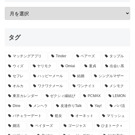
タグ
マッチングアプリ
Tinder
ペアーズ
タップル
ウィズ
ヤリモク
Omiai
童貞
出会い系
セフレ
ハッピーメール
結婚
シングルマザー
オルカ
ワクワクメール
ワンナイト
メシモク
東京カレンダー
ゼクシィ縁結び
PCMAX
LEMON
Dine
メンヘラ
友達作りTalk
Yay!
パパ活
バチェラーデート
処女
オーネット
マリッシュ
婚活
ペイターズ
ゴージャス
ひまトーク＋