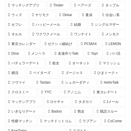
マッチングアプリ
Tinder
ペアーズ
タップル
ウィズ
ヤリモク
Omiai
童貞
出会い系
セフレ
ハッピーメール
結婚
シングルマザー
オルカ
ワクワクメール
ワンナイト
メシモク
東京カレンダー
ゼクシィ縁結び
PCMAX
LEMON
Dine
メンヘラ
友達作りTalk
Yay!
パパ活
バチェラーデート
処女
オーネット
マリッシュ
婚活
ペイターズ
ゴージャス
ひまトーク＋
ツヴァイ
Tantan
シュガーダディ
HelloTalk
クロスミー
YYC
アノニム
東カレデート
マッチンアプリ
ロケチャ
タダカツ
Jメール
いきなりデート
Badoo
熟女
既読スルー
性癖マッチン
マッチドットコム
ラブアン
CoCome
KoeTomo
スマとも