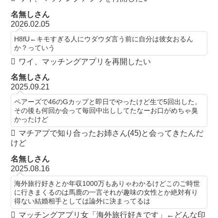
名無しさん
2026.02.05
H8fU←キモすぎる人にウダウダ言う前に自分は彼女おるん
か？っていう
ワイ、マッチングアプリを再開したい
名無しさん
2025.09.21
ペアーズで46のGカップと即日でやったけど生で5回出した。
その後も何回か会って毎回中出ししてたなーお口がめちゃ臭
かったけど
マチアプで知り合ったお姉さん(45)と会ってきたんだ
けど
名無しさん
2025.08.16
海外旅行好きとか年収1000万もありゃわかるけどこのご時世
に行きまくるのは馬鹿の一言それが趣味の女性とか絶対有り
得ない結婚相手としては論外に決まってるは
マッチングアプリ女「海外旅行好きです」←どんな印