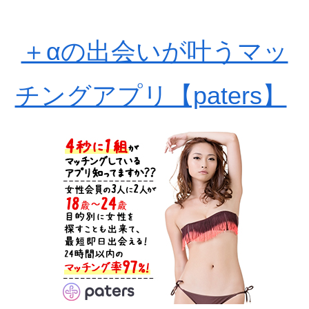
＋αの出会いが叶うマッ
チングアプリ【paters】