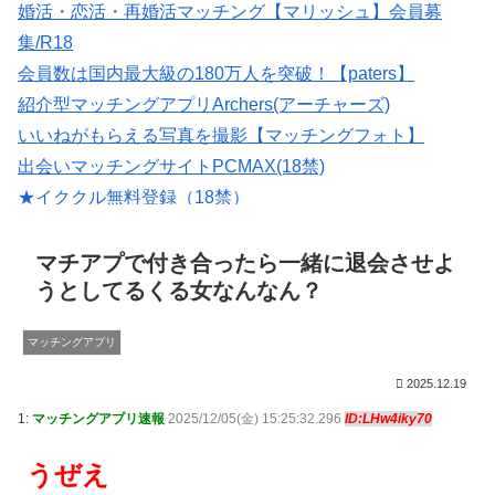
婚活・恋活・再婚活マッチング【マリッシュ】会員募
集/R18
会員数は国内最大級の180万人を突破！【paters】
紹介型マッチングアプリArchers(アーチャーズ)
いいねがもらえる写真を撮影【マッチングフォト】
出会いマッチングサイトPCMAX(18禁)
★イククル無料登録（18禁）
【Photojoy】マッチングアプリ専門のプロフィール写真撮
影サービス
マチアプで付き合ったら一緒に退会させよ
うとしてるくる女なんなん？
マッチングアプリ
2025.12.19
1:
マッチングアプリ速報
2025/12/05(金) 15:25:32.296
ID:LHw4iky70
うぜえ