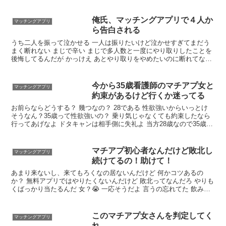
男なんて女が来るのを待ってても来ないだろ自分からいくのが普通だ
し
俺氏、マッチングアプリで４人か
マッチングアプリ
ら告白される
うち二人を振って泣かせる 一人は振りたいけど泣かせすぎてまだう
まく断れない まじで辛い まじで多人数と一度にやり取りしたことを
後悔してるんだが かっけえ あとやり取りをやめたいのに断れてない
のが３人いる まじでマッチングアプリは一対一にしとけ 自慢とかじ
ゃなくてマジで困ってるんだからな
今から35歳看護師のマチアプ女と
マッチングアプリ
約束があるけど行くか迷ってる
お前らならどうする？ 幾つなの？ 28である 性欲強いからいっとけ
そうなん？35歳って性欲強いの？ 乗り気じゃなくても約束したなら
行ってあげなよ ドタキャンは相手側に失礼よ 当方28歳なので35歳は
7歳年上なのです どうなんでしょうか…
マチアプ初心者なんだけど敗北し
マッチングアプリ
続けてるの！助けて！
あまり来ないし、来てもろくなの居ないんだけど 何かコツあるの
か？ 無料アプリではやりたくないんだけど 敗北ってなんだろ やりも
くばっかり当たるんだ 女？😭 一応そうだよ 言うの忘れてた 飲み誘
い来る その場は大した面白くない 何故か帰りに誘われて断る コレ3
連続なんだ
このマチアプ女さんを判定してく
マッチングアプリ
れ