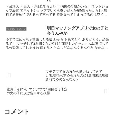
・台湾人 ・美人 ・来日1年ちょい ・病気の母親がいる ・ネットショ
ップ経営 でネットショップでいくら稼いだとか星5貰ったから1人無
料で新設招待できるって言ってる 詐欺疑ってしまってるのはワイの
心が汚いからか？ ・めっちゃ結婚したい言ってる
明日マッチングアプリで女の子と
マッチングアプリ
会うんやが
今すでにめっちゃ緊張しとる🤮 わかる おめでとう ありがとう、頑張
るで！ マッチして2週間ぐらいやけど電話したから、へんに期待して
る分緊張してしまうわ 顔も見とらんしどんなんくるんやろ なかなか
チャレンジャーやな まぁ正直加工もりもりがくるよりはええと思う
けど 上手くいくとええな ありがとな！
マチアプで女の方から良いねしてきて
LINE交換も求められたのに1週間未読無視
されてるのなんなん？
童貞ワイ(26)、マチアプで4回目会う予定
の女の子に次は告白する模様
コメント