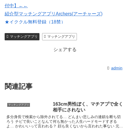
付中】←←
紹介型マッチングアプリArchers(アーチャーズ)
★イククル無料登録（18禁）
マッチングアプリの写真なら【オトフィー】
マッチングアプリ
マッチングアプリ
会員数は国内最大級の180万人を突破！【paters】
シェアする
admin
関連記事
163cm男性ぼく、マチアプで全く
マッチングアプリ
相手にされない
多分身長で検索から除外されてる… どんまい悲しみの連鎖を断ち切
ろう チビで良いことなんて何も無かった人生ハードモードすぎる
よ… かわいいって言われる？ 顔も良くないから言われた事ない 元々