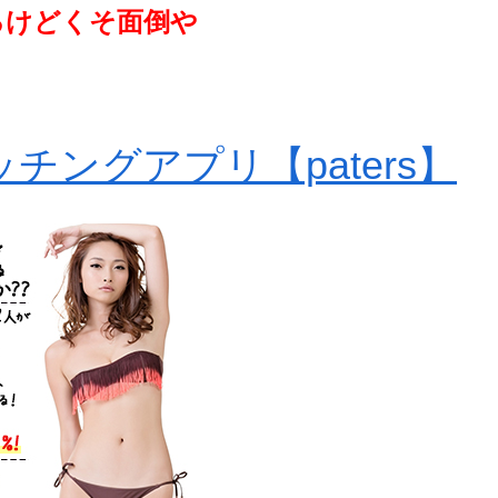
るけどくそ面倒や
チングアプリ【paters】