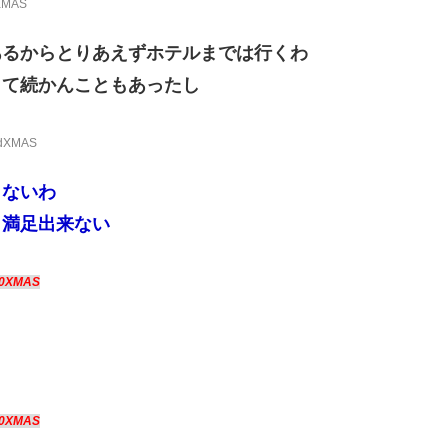
0XMAS
あるからとりあえずホテルまでは行くわ
くて続かんこともあったし
mdXMAS
らないわ
と満足出来ない
k0XMAS
k0XMAS