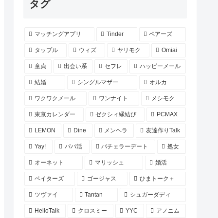
タグ
マッチングアプリ
Tinder
ペアーズ
タップル
ウィズ
ヤリモク
Omiai
童貞
出会い系
セフレ
ハッピーメール
結婚
シングルマザー
オルカ
ワクワクメール
ワンナイト
メシモク
東京カレンダー
ゼクシィ縁結び
PCMAX
LEMON
Dine
メンヘラ
友達作りTalk
Yay!
パパ活
バチェラーデート
処女
オーネット
マリッシュ
婚活
ペイターズ
ゴージャス
ひまトーク＋
ツヴァイ
Tantan
シュガーダディ
HelloTalk
クロスミー
YYC
アノニム