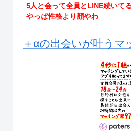
5人と会って全員とLINE続いて
やっぱ性格より顔やわ
＋αの出会いが叶うマッ