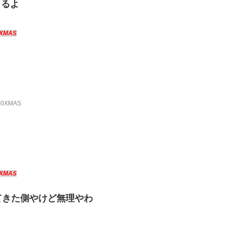
くるよ
0XMAS
？
H90XMAS
0XMAS
てきた側やけど無理やわ