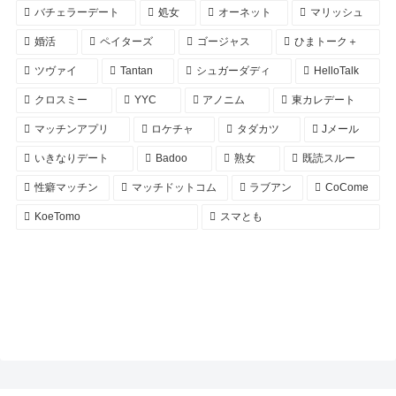
バチェラーデート
処女
オーネット
マリッシュ
婚活
ペイターズ
ゴージャス
ひまトーク＋
ツヴァイ
Tantan
シュガーダディ
HelloTalk
クロスミー
YYC
アノニム
東カレデート
マッチンアプリ
ロケチャ
タダカツ
Jメール
いきなりデート
Badoo
熟女
既読スルー
性癖マッチン
マッチドットコム
ラブアン
CoCome
KoeTomo
スマとも