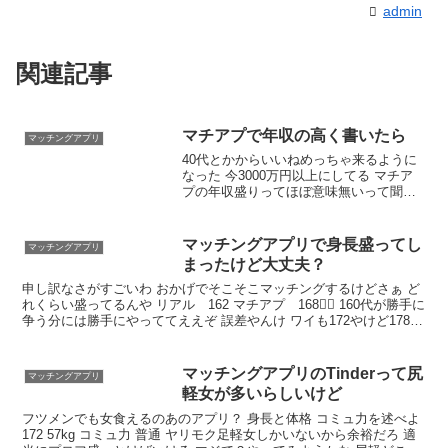
admin
関連記事
マチアプで年収の高く書いたら
マッチングアプリ
40代とかからいいねめっちゃ来るように
なった 今3000万円以上にしてる マチア
プの年収盛りってほぼ意味無いって聞い
たけど めちゃくちゃある画像を結婚相談
所でとったやつにしてる なんか草 嘘つく
やつ多すぎてあてにされてない 若い女は
マッチングアプリで身長盛ってし
マッチングアプリ
高すぎると敬遠するからな
まったけど大丈夫？
申し訳なさがすごいわ おかげでそこそこマッチングするけどさぁ ど
れくらい盛ってるんや リアル 162 マチアプ 168🙇‍♂ 160代が勝手に
争う分には勝手にやっててええぞ 誤差やんけ ワイも172やけど178っ
て書いてるしセーフ 165以上の女と会う時はシークレットインソール
履いてる
マッチングアプリのTinderって尻
マッチングアプリ
軽女が多いらしいけど
フツメンでも女食えるのあのアプリ？ 身長と体格 コミュ力を述べよ
172 57kg コミュ力 普通 ヤリモク足軽女しかいないから余裕だろ 適