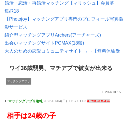
婚活・恋活・再婚活マッチング【マリッシュ】会員募
集/R18
【Photojoy】マッチングアプリ専門のプロフィール写真撮
影サービス
紹介型マッチングアプリArchers(アーチャーズ)
出会いマッチングサイトPCMAX(18禁)
大人のための恋愛コミュニティサイト →→【無料体験受
付中】←←
会員数は国内最大級の180万人を突破！【paters】
ワイ36歳弱男、マチアプで彼女が出来る
マッチングアプリ
2026.01.15
1:
マッチングアプリ速報
2026/01/04(日) 00:37:01.03
ID:mGlKlOa30
相手は24歳の子