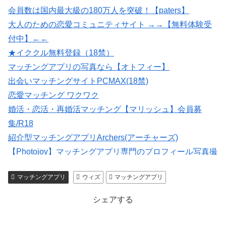
会員数は国内最大級の180万人を突破！【paters】
大人のための恋愛コミュニティサイト →→【無料体験受
付中】←←
★イククル無料登録（18禁）
マッチングアプリの写真なら【オトフィー】
出会いマッチングサイトPCMAX(18禁)
恋愛マッチング ワクワク
婚活・恋活・再婚活マッチング【マリッシュ】会員募
集/R18
紹介型マッチングアプリArchers(アーチャーズ)
【Photojoy】マッチングアプリ専門のプロフィール写真撮
影サービス
マッチングアプリ
ウィズ
マッチングアプリ
いいねがもらえる写真を撮影【マッチングフォト】
シェアする