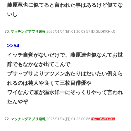
藤原竜也に似てると言われた事はあるけど似てな
いし
70:
マッチングアプリ速報
2026/01/04(日) 01:20:08.57 ID:GbDKRHjc0
>>54
イッチ自覚がないだけで、藤原達也似なんてお世
辞でもなかなか出てこんで
ブサ～ブサよりフツメンあたりはだいたい例えら
れるのは芸人や良くて三枚目俳優や
ワイなんて頭が温水洋一にそっくりやって言われ
たんやぞ
72:
マッチングアプリ速報
2026/01/04(日) 01:23:00.86
ID:mGlKlOa30