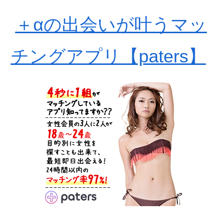
＋αの出会いが叶うマッ
チングアプリ【paters】