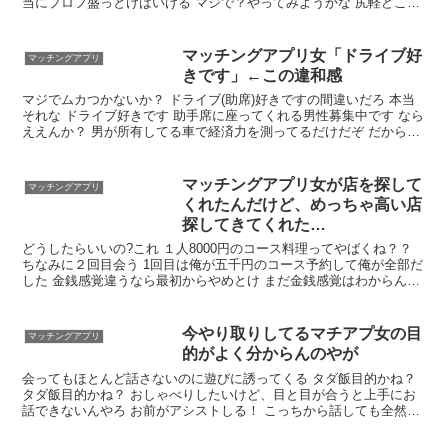
当にプロフ盛っとけばいける マジで？やってみようかな 尻軽どころ
かプロフィールにいくらでヤレるか書いてる女いるじゃん ワロタ あ
とライクは来るの待ったほうがいいよ 感触が全然違う
マッチングアプリ女「ドライブ好
マッチングアプリ
きです」←この違和感
マジでムカつかないか？ ドライブ(助席)好きですの間違いだろ 本当
それな ドライブ好きです 助手席に座ってくれる男性募集中です なら
ええんか？ 男が所有してる車で経済力を測ってるだけだぞ だからと
言って女の運転に乗るのは嫌だな…なんとなく ドライブ好きな人と
結婚したいわ
マッチングアプリ女が店を探して
マッチングアプリ
くれたんだけど、めっちゃ高い店
探してきてくれた…
どうしたらいいの?これ １人8000円のコース料理ってやばくね？？
ちなみに２回目会う 1回目は俺が五千円のコース予約して俺が全部だ
した 金銭感覚違うなら最初からやめとけ まだ金銭感覚はわからんな
ぁ ホテルでワンナイ決めたらもっと高つくんだぞ
今やり取りしてるマチアプ女の目
マッチングアプリ
的がよく分からんのやが
会ってもほとんど話さないのに遊びに誘ってくる タダ飯目的かね？
タダ飯目的かね？ おしゃべりしたいけど、目と目が合うと上手にお
話できないんやろ お前がアシストしる！ こっちから話しても全然話
が拡がらないよ こっちから話しても全然話が拡がらないよ