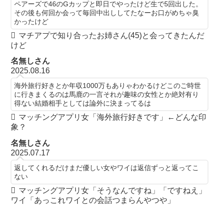
ペアーズで46のGカップと即日でやったけど生で5回出した。
その後も何回か会って毎回中出ししてたなーお口がめちゃ臭
かったけど
マチアプで知り合ったお姉さん(45)と会ってきたんだ
けど
名無しさん
2025.08.16
海外旅行好きとか年収1000万もありゃわかるけどこのご時世
に行きまくるのは馬鹿の一言それが趣味の女性とか絶対有り
得ない結婚相手としては論外に決まってるは
マッチングアプリ女「海外旅行好きです」←どんな印
象？
名無しさん
2025.07.17
返してくれるだけまだ優しい女やワイは返信ずっと返ってこ
ない
マッチングアプリ女「そうなんですね」「ですねえ」
ワイ「あっこれワイとの会話つまらんやつや」