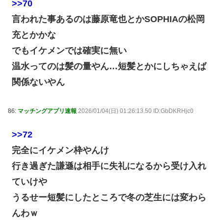
>>70
言われた事あるのは藤原竜也とかSOPHIAの松岡
充とかかな
でもイケメンでは確実に無い
温水ってのは髪の量やん…短髪とかにしちゃえば
関係ないやん
86:
マッチングアプリ速報
2026/01/04(日) 01:26:13.50 ID:GbDKRHjc0
>>72
完全にイケメン枠やんけ
行き過ぎた謙遜は相手に失礼になるから受け入れ
ていけや
うるせー短髪にしたところで冬の芝生には変わら
んわｗ