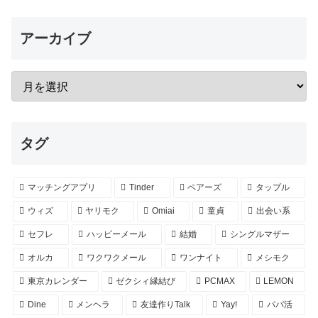
アーカイブ
タグ
マッチングアプリ
Tinder
ペアーズ
タップル
ウィズ
ヤリモク
Omiai
童貞
出会い系
セフレ
ハッピーメール
結婚
シングルマザー
オルカ
ワクワクメール
ワンナイト
メシモク
東京カレンダー
ゼクシィ縁結び
PCMAX
LEMON
Dine
メンヘラ
友達作りTalk
Yay!
パパ活