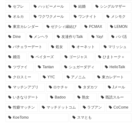
セフレ
ハッピーメール
結婚
シングルマザー
オルカ
ワクワクメール
ワンナイト
メシモク
東京カレンダー
ゼクシィ縁結び
PCMAX
LEMON
Dine
メンヘラ
友達作りTalk
Yay!
パパ活
バチェラーデート
処女
オーネット
マリッシュ
婚活
ペイターズ
ゴージャス
ひまトーク＋
ツヴァイ
Tantan
シュガーダディ
HelloTalk
クロスミー
YYC
アノニム
東カレデート
マッチンアプリ
ロケチャ
タダカツ
Jメール
いきなりデート
Badoo
熟女
既読スルー
性癖マッチン
マッチドットコム
ラブアン
CoCome
KoeTomo
スマとも