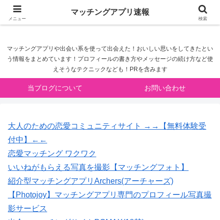
マッチングアプリ速報
マッチングアプリ速報
メニュー
検索
マッチングアプリや出会い系を使って出会えた！おいしい思いをしてきたとい
う情報をまとめています！プロフィールの書き方やメッセージの続け方など使
えそうなテクニックなども！PRを含みます
当ブログについて
お問い合わせ
大人のための恋愛コミュニティサイト →→【無料体験受
付中】←←
恋愛マッチング ワクワク
いいねがもらえる写真を撮影【マッチングフォト】
紹介型マッチングアプリArchers(アーチャーズ)
【Photojoy】マッチングアプリ専門のプロフィール写真撮
影サービス