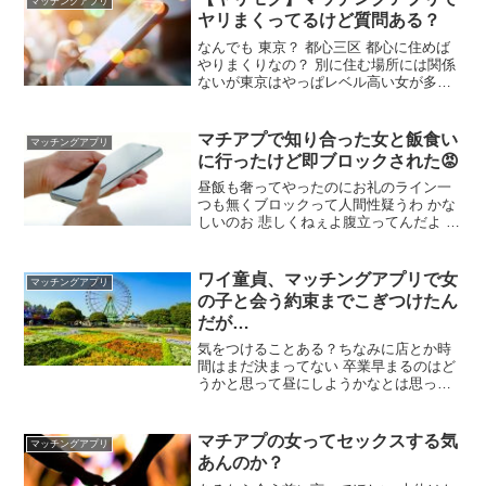
マッチングアプリ
なあ飲めるやつは 飲めるか飲めないかで
ヤリまくってるけど質問ある？
だいぶ変わるよな ワイも酒練習するわ
なんでも 東京？ 都心三区 都心に住めば
やりまくりなの？ 別に住む場所には関係
ないが東京はやっぱレベル高い女が多い
大学は関西だったけど競合が少ない一方
女もレベルは高いわけではなかった ヤっ
た内容詳しく 数多すぎて書ききれないが
マチアプで知り合った女と飯食い
マッチングアプリ
マッチングアプリなのに処女が来た AV女
に行ったけど即ブロックされた😡
優だった
昼飯も奢ってやったのにお礼のライン一
つも無くブロックって人間性疑うわ かな
しいのお 悲しくねぇよ腹立ってんだよ 何
食べたの？ イタリアン ランチに二人で
7000円したわ 思い当たる節ないの？ 盛
り上がりはしなかった でもそんな事は抜
ワイ童貞、マッチングアプリで女
マッチングアプリ
きにしてお礼のラインくらいはしろ
の子と会う約束までこぎつけたん
だが…
気をつけることある？ちなみに店とか時
間はまだ決まってない 卒業早まるのはど
うかと思って昼にしようかなとは思って
る 初日から卒業は諦めろ 最初はなるべく
安い店行けよ かっこつけて1人3～5000円
の店行って2回目あるとは限らないんだか
マチアプの女ってセックスする気
マッチングアプリ
ら 店の予約はしとけよ そうだよな 安い
あんのか？
店で予約あるところか カフェなら軽食あ