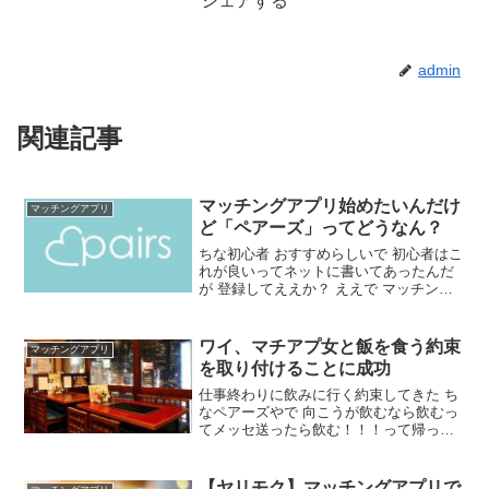
シェアする
admin
関連記事
マッチングアプリ始めたいんだけ
マッチングアプリ
ど「ペアーズ」ってどうなん？
ちな初心者 おすすめらしいで 初心者はこ
れが良いってネットに書いてあったんだ
が 登録してええか？ ええで マッチング
アプリは顔が大事やで 顔写真載せてない
とほとんどマッチングしないしブサイク
な顔写真載せても全くマッチングしない
ワイ、マチアプ女と飯を食う約束
マッチングアプリ
マスクつきでええか？ 素顔晒すの抵抗あ
を取り付けることに成功
るしマスクつきなら結構イケてるんや
仕事終わりに飲みに行く約束してきた ち
なペアーズやで 向こうが飲むなら飲むっ
てメッセ送ったら飲む！！！って帰って
きた向こうもその気あるんか？ あるに決
まってるやろちんこ磨いて待っとけ まじ
か、昨日オナ禁しておけば良かった ええ
【ヤリモク】マッチングアプリで