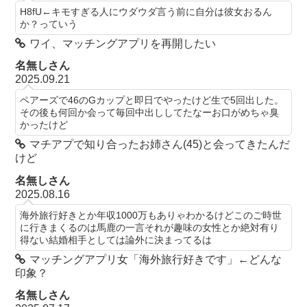
H8fU←キモすぎる人にウダウダ言う前に自分は彼女おるん
か？っていう
ワイ、マッチングアプリを再開したい
名無しさん
2025.09.21
ペアーズで46のGカップと即日でやったけど生で5回出した。
その後も何回か会って毎回中出ししてたなーお口がめちゃ臭
かったけど
マチアプで知り合ったお姉さん(45)と会ってきたんだ
けど
名無しさん
2025.08.16
海外旅行好きとか年収1000万もありゃわかるけどこのご時世
に行きまくるのは馬鹿の一言それが趣味の女性とか絶対有り
得ない結婚相手としては論外に決まってるは
マッチングアプリ女「海外旅行好きです」←どんな
印象？
名無しさん