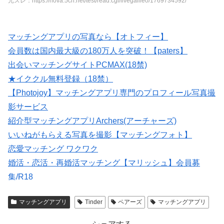
元スレ：https://nova.5ch.net/test/read.cgi/livegalileo/1769734592/
マッチングアプリの写真なら【オトフィー】
会員数は国内最大級の180万人を突破！【paters】
出会いマッチングサイトPCMAX(18禁)
★イククル無料登録（18禁）
【Photojoy】マッチングアプリ専門のプロフィール写真撮
影サービス
紹介型マッチングアプリArchers(アーチャーズ)
いいねがもらえる写真を撮影【マッチングフォト】
恋愛マッチング ワクワク
婚活・恋活・再婚活マッチング【マリッシュ】会員募
集/R18
大人のための恋愛コミュニティサイト →→【無料体験受
マッチングアプリ
Tinder
ペアーズ
マッチングアプリ
付中】←←