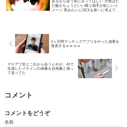
るし大丈夫
あるなら会う前に言ってほしい 大体はた
だ飯かちょうどいい喋り相手が欲しいイ
メージ 男みたいにSEXを第一に考えてる
奴なんて1割いるかどうかやろ SEX含め
て自分の価値を売るかどうか値踏みしと
るだけちゃうか？ 会ってそこまで行かな
かったってのは単に相手の男にそこまで
の価値が無かっただけなんやろ
1ヶ月間マッチングアプリをやった成果を
発表するｗｗｗｗ
マチアプ女とこれから会うんやが、AIで
生成したイケメンの画像を自画像と偽っ
て送ってた
コメント
コメントをどうぞ
名前