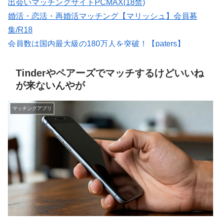
出会いマッチングサイトPCMAX(18禁)
婚活・恋活・再婚活マッチング【マリッシュ】会員募
集/R18
会員数は国内最大級の180万人を突破！【paters】
マッチングアプリの写真なら【オトフィー】
★イククル無料登録（18禁）
Tinderやペアーズでマッチするけどいいね
が来ないんやが
マッチングアプリ