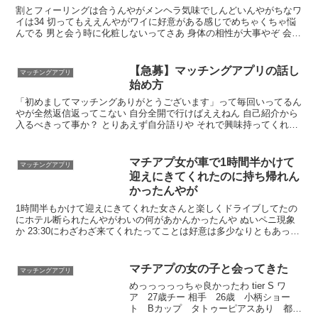
割とフィーリングは合うんやがメンヘラ気味でしんどいんやがちなワ
イは34 切ってもええんやがワイに好意がある感じでめちゃくちゃ悩
んでる 男と会う時に化粧しないってさあ 身体の相性が大事やぞ 会う
の2回目やったけどこれ以上会うと依存されそうなんやが怖いんやが
【急募】マッチングアプリの話し
マッチングアプリ
始め方
「初めましてマッチングありがとうございます」って毎回いってるん
やが全然返信返ってこない 自分全開で行けばええねん 自己紹介から
入るべきって事か？ とりあえず自分語りや それで興味持ってくれた
人以外とは話しても無駄やで マチアプ以外でもそうやん
マチアプ女が車で1時間半かけて
マッチングアプリ
迎えにきてくれたのに持ち帰れん
かったんやが
1時間半もかけて迎えにきてくれた女さんと楽しくドライブしてたの
にホテル断られたんやがわいの何があかんかったんや ぬいペニ現象
か 23:30にわざわざ来てくれたってことは好意は多少なりともあった
はずや やっぱ押しが足りんかったんか？ 眠いから帰りたい言われた
わw
マチアプの女の子と会ってきた
マッチングアプリ
めっっっっっちゃ良かったわ tier S ワ
ア 27歳チー 相手 26歳 小柄ショー
ト Bカップ タトゥーピアスあり 都内