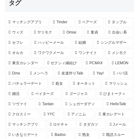
タグ
マッチングアプリ
Tinder
ペアーズ
タップル
ウィズ
ヤリモク
Omiai
童貞
出会い系
セフレ
ハッピーメール
結婚
シングルマザー
オルカ
ワクワクメール
ワンナイト
メシモク
東京カレンダー
ゼクシィ縁結び
PCMAX
LEMON
Dine
メンヘラ
友達作りTalk
Yay!
パパ活
バチェラーデート
処女
オーネット
マリッシュ
婚活
ペイターズ
ゴージャス
ひまトーク＋
ツヴァイ
Tantan
シュガーダディ
HelloTalk
クロスミー
YYC
アノニム
東カレデート
マッチンアプリ
ロケチャ
タダカツ
Jメール
いきなりデート
Badoo
熟女
既読スルー