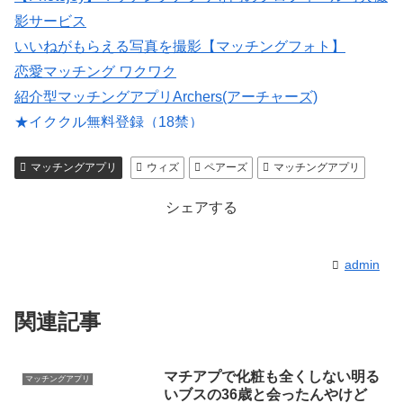
影サービス
いいねがもらえる写真を撮影【マッチングフォト】
恋愛マッチング ワクワク
紹介型マッチングアプリArchers(アーチャーズ)
★イククル無料登録（18禁）
婚活・恋活・再婚活マッチング【マリッシュ】会員募
マッチングアプリ
ウィズ
ペアーズ
マッチングアプリ
集/R18
シェアする
admin
関連記事
マチアプで化粧も全くしない明る
マッチングアプリ
いブスの36歳と会ったんやけど