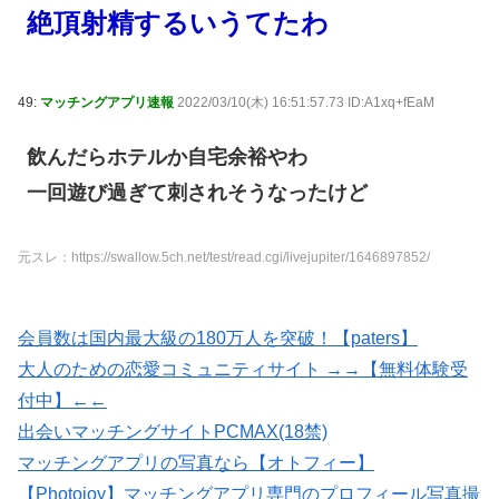
絶頂射精するいうてたわ
49:
マッチングアプリ速報
2022/03/10(木) 16:51:57.73 ID:A1xq+fEaM
飲んだらホテルか自宅余裕やわ
一回遊び過ぎて刺されそうなったけど
元スレ：https://swallow.5ch.net/test/read.cgi/livejupiter/1646897852/
会員数は国内最大級の180万人を突破！【paters】
大人のための恋愛コミュニティサイト →→【無料体験受
付中】←←
出会いマッチングサイトPCMAX(18禁)
マッチングアプリの写真なら【オトフィー】
【Photojoy】マッチングアプリ専門のプロフィール写真撮