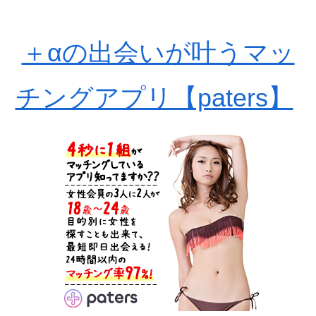
＋αの出会いが叶うマッ
チングアプリ【paters】