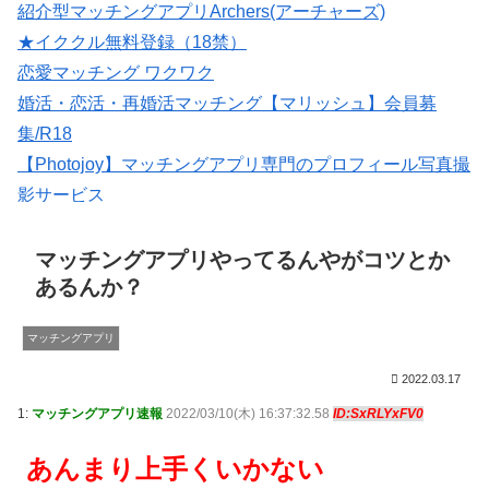
紹介型マッチングアプリArchers(アーチャーズ)
★イククル無料登録（18禁）
恋愛マッチング ワクワク
婚活・恋活・再婚活マッチング【マリッシュ】会員募
集/R18
【Photojoy】マッチングアプリ専門のプロフィール写真撮
影サービス
大人のための恋愛コミュニティサイト →→【無料体験受
付中】←←
マッチングアプリやってるんやがコツとか
あるんか？
マッチングアプリ
2022.03.17
1:
マッチングアプリ速報
2022/03/10(木) 16:37:32.58
ID:SxRLYxFV0
あんまり上手くいかない