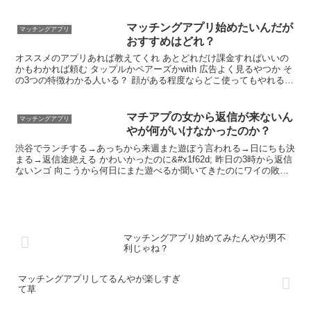
の音大卒 お手当はどんなもん？ ホテル代
割り勘や もう、マチアプじゃなくてハメ
アプやん まあ身体がマッチするかどうか
マッチングアプリ始めたいんだが
マッチングアプリ
や
おすすめはどれ？
オススメのアプリあれば教えてくれ あとどれだけ課金すればいいの
かもわかれば頼む タップルかペアーズかwith 広告よく見るやつか そ
の3つの特徴わかる人いる？ 顔がある程度ならどこ使ってもやれるよ
お前らがまどろっこしいメッセージはダルいっていうから初手に送っ
てるメッセージこれ 具体的なの助かる 参考にさせていただく
マチアプの女から返信が来ないん
マッチングアプリ
やが何がいけなかったのか？
渋谷でランチする→あっちから来週また遊ぼう言われる→日にちも決
まる→返信途絶える かわいかったのに&#x1f62d; 昨日の3時から返信
ないンゴ 向こうから何日にまた遊べるか聞いてきたのにワイの敗北
なんか？&#x1f62d; めんどくさくなったんやろな そんなもんや
マッチングアプリ始めてみたんやが男不
利じゃね？
マッチングアプリしてるんやが楽しすぎ
て草