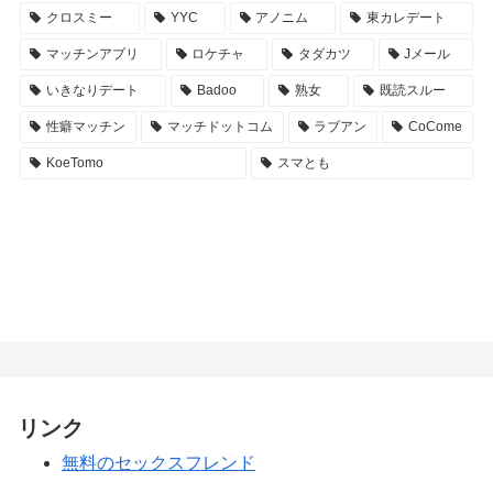
クロスミー
YYC
アノニム
東カレデート
マッチンアプリ
ロケチャ
タダカツ
Jメール
いきなりデート
Badoo
熟女
既読スルー
性癖マッチン
マッチドットコム
ラブアン
CoCome
KoeTomo
スマとも
リンク
無料のセックスフレンド