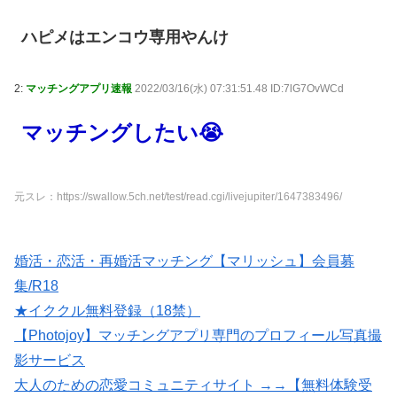
ハピメはエンコウ専用やんけ
2:
マッチングアプリ速報
2022/03/16(水) 07:31:51.48 ID:7lG7OvWCd
マッチングしたい😭
元スレ：https://swallow.5ch.net/test/read.cgi/livejupiter/1647383496/
婚活・恋活・再婚活マッチング【マリッシュ】会員募
集/R18
★イククル無料登録（18禁）
【Photojoy】マッチングアプリ専門のプロフィール写真撮
影サービス
大人のための恋愛コミュニティサイト →→【無料体験受