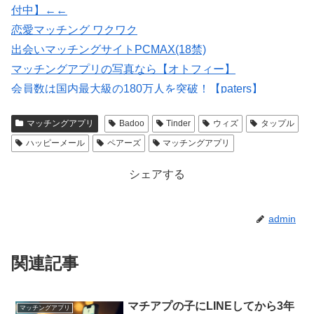
付中】←←
恋愛マッチング ワクワク
出会いマッチングサイトPCMAX(18禁)
マッチングアプリの写真なら【オトフィー】
会員数は国内最大級の180万人を突破！【paters】
いいねがもらえる写真を撮影【マッチングフォト】
マッチングアプリ
Badoo
Tinder
ウィズ
タップル
紹介型マッチングアプリArchers(アーチャーズ)
ハッピーメール
ペアーズ
マッチングアプリ
シェアする
admin
関連記事
マチアプの子にLINEしてから3年
マッチングアプリ