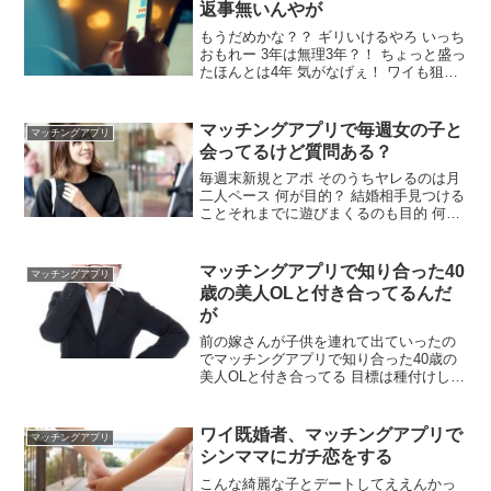
返事無いんやが
もうだめかな？？ ギリいけるやろ いっち
おもれー 3年は無理3年？！ ちょっと盛っ
たほんとは4年 気がなげぇ！ ワイも狙っ
てた子から5か月くらい返信来ない てか
来週、前言ってたイタリアン行かん？か
ら4年経った どうしてそんなになるまで
マッチングアプリで毎週女の子と
マッチングアプリ
放っておいたんだ！
会ってるけど質問ある？
毎週末新規とアポ そのうちヤレるのは月
二人ペース 何が目的？ 結婚相手見つける
ことそれまでに遊びまくるのも目的 何人
か固定にした方がよくない？ 固定のセフ
レもいるよ やれそうな女の特徴は？ 酒に
飲まれる女 優柔不断、押しに弱い女 鞄と
マッチングアプリで知り合った40
マッチングアプリ
かスマホケースが傷んでたり部屋が汚か
歳の美人OLと付き合ってるんだ
ったりだらしない女
が
前の嫁さんが子供を連れて出ていったの
でマッチングアプリで知り合った40歳の
美人OLと付き合ってる 目標は種付けして
デキ婚してからも毎日セックスに励んで
閉経までに子供を毎年産ませること 俺の
チンチンは最近勃ちが悪いからリミット
ワイ既婚者、マッチングアプリで
マッチングアプリ
が近い マッチングアプリって若い子以外
シンママにガチ恋をする
にもいるんだ 俺もやろうかな
こんな綺麗な子とデートしてええんかっ