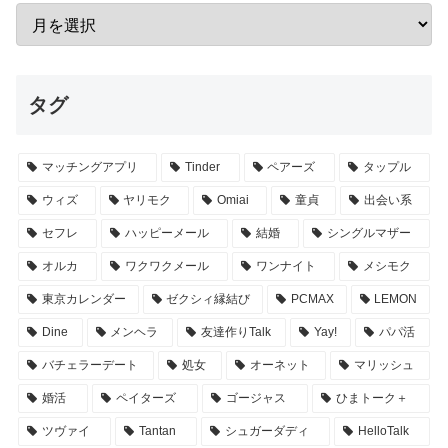
タグ
マッチングアプリ
Tinder
ペアーズ
タップル
ウィズ
ヤリモク
Omiai
童貞
出会い系
セフレ
ハッピーメール
結婚
シングルマザー
オルカ
ワクワクメール
ワンナイト
メシモク
東京カレンダー
ゼクシィ縁結び
PCMAX
LEMON
Dine
メンヘラ
友達作りTalk
Yay!
パパ活
バチェラーデート
処女
オーネット
マリッシュ
婚活
ペイターズ
ゴージャス
ひまトーク＋
ツヴァイ
Tantan
シュガーダディ
HelloTalk