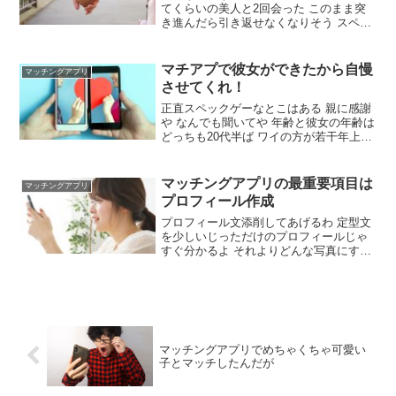
てくらいの美人と2回会った このまま突
き進んだら引き返せなくなりそう スペッ
ク ワイ 32歳 既婚6年 子梨 年収550万
イケメン（上の下くらい） シンママ 29歳
6歳の娘一人 モデル並の美人
マチアプで彼女ができたから自慢
マッチングアプリ
させてくれ！
正直スペックゲーなとこはある 親に感謝
や なんでも聞いてや 年齢と彼女の年齢は
どっちも20代半ば ワイの方が若干年上や
で マチアプ女は付き合ってもアプリ続け
てるからな 一緒にアプリ大会したから大
丈夫、とは言えんな まあ疑ってもしゃあ
マッチングアプリの最重要項目は
マッチングアプリ
ない アプリは結局10人会ったで
プロフィール作成
プロフィール文添削してあげるわ 定型文
を少しいじっただけのプロフィールじゃ
すぐ分かるよ それよりどんな写真にすれ
ばいいかがほんとわからん 友達と写って
る写真がいい あとは人に撮ってもらった
写真とか ひとりで自撮りしてるのとかは
あんまり印象良くない 女は何百もいいね
がきてそこから捌かないといけないから
プロフィール大事
マッチングアプリでめちゃくちゃ可愛い
子とマッチしたんだが